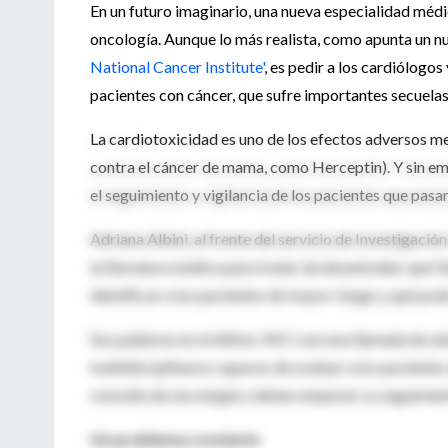
En un futuro imaginario, una nueva especialidad médic
oncología. Aunque lo más realista, como apunta un nu
National Cancer Institute'
, es pedir a los cardiólogo
pacientes con cáncer, que sufre importantes secuela
La cardiotoxicidad es uno de los efectos adversos m
contra el cáncer de mama, como Herceptin). Y sin emb
el seguimiento y vigilancia de los pacientes que pas
Adriana Albini, al frente del servicio de Investigació
la literatura médica para tratar de desentrañar qué
identificar a los pacientes de mayor riesgo y qué podr
Sus palabras en el último JNCI son una llamada de at
multidisciplinares capaces de evaluar a los paciente
consulta de oncología y deben empezar su seguimien
Un problema creciente