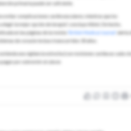
tención primaria puede ser suficiente.
ra evitar complicaciones cardiovasculares; mientras que los
elegir la mejor opción de terapia", concluye Albini. De hecho,
licada en las páginas de la revista
'British Medical Journal'
alerta 
oblemas de corazón incluso transcurridos 30 años.
comienda una vigilancia estrecha (con revisiones cardiacas cada ci
a pagar por sobrevivir al cáncer.