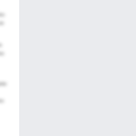
hos
en
a
mo
ente
re