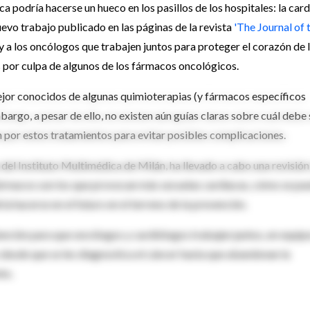
a podría hacerse un hueco en los pasillos de los hospitales: la card
evo trabajo publicado en las páginas de la revista
'The Journal of 
s y a los oncólogos que trabajen juntos para proteger el corazón de 
s por culpa de algunos de los fármacos oncológicos.
ejor conocidos de algunas quimioterapias (y fármacos específicos
argo, a pesar de ello, no existen aún guías claras sobre cuál debe 
an por estos tratamientos para evitar posibles complicaciones.
n del Instituto Multimédica de Milán, ha llevado a cabo una revisión
 fármacos son los que provocan más secuelas cardiacas, cómo se pu
ía hacerse en el futuro en el terreno de la prevención.
ención para que oncólogos y cardiólogos trabajen juntos, en equip
s desde que se les diagnostica el cáncer hasta que abandonan la
to.