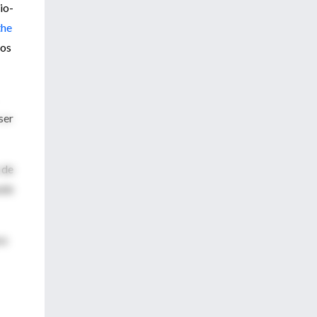
io-
the
los
ser
 de
ede
os