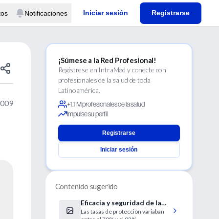
Iniciar sesión
Registrarse
tos
Notificaciones
¡Súmese a la Red Profesional!
Regístrese en IntraMed y conecte con
profesionales de la salud de toda
Latinoamérica.
2009
+1.1 M profesionales de la salud
Impulse su perfil
Registrarse
Iniciar sesión
Contenido sugerido
Eficacia y seguridad de la
Las tasas de protección variaban
vacuna de la gripe