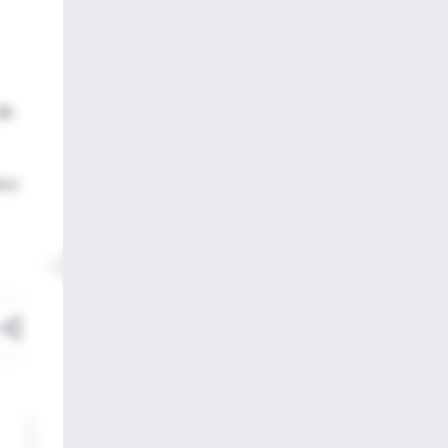
de
nco