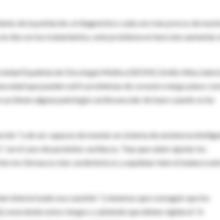
iento de la población, el diagnóstico cada vez más precoz de muc
 en día con los tratamientos, este problema no hará sino aumentar 
ciedad Española de Oncología Médica (SEOM), Emilio Alba, habrí
iana edad que pueden sufrir problemas de corazón a largo plazo co
 ya tienen alguna patología cardiovascular de base cuando se les
ción "y de ser capaces de montar un sistema de asistencia intelig
; en el caso de pacientes cardiacos, "hay que saber ajustar los
rles los fármacos más cardiotóxicos y aquilatar bien el balance ent
ien interiorizado esa cuestión "y tenemos que conseguir que los
] conociendo estos riesgos y sabiendo que deben vigilarse". A