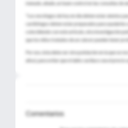
menudo, añade, un buen control en las consultas de a
"Los oncólogos de hoy en día deben estar atentos pa
cardiólogos deben estar preparados para ayudarles a 
coincidiendo con este artículo, otra investigación pub
que los niños tratados de un cáncer pueden tener pr
Por eso, ésta debe ser otra población en la que se re
años), para evitar que el daño cardiaco sea el precio 
Comentarios