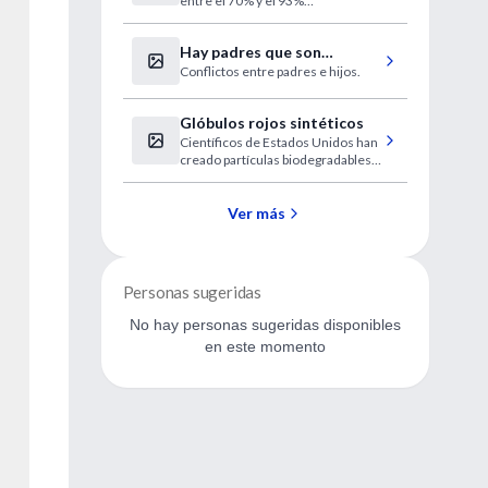
entre el 70% y el 93%
dependiendo de la formulación
con pocas reacciones adversas.
Hay padres que son
Conflictos entre padres e hijos.
"tóxicos" para sus hijos
Glóbulos rojos sintéticos
Científicos de Estados Unidos han
creado partículas biodegradables y
biocompatibles, similares a los
hematíes.
Ver más
Personas sugeridas
No hay personas sugeridas disponibles
en este momento