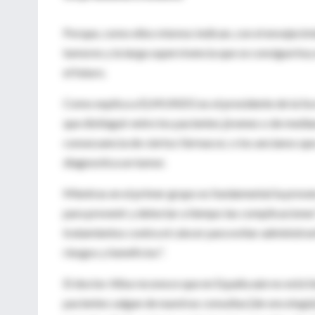
Porque, como ellos mismos indican, con el envejecim
tumores y la larga supervivencia que se consigue hoy
el futuro.
Como explica a ELMUNDO.es el presidente de la So
que distinguir entre los pacientes jóvenes o de med
consecuencia de ciertos fármacos; o los ancianos que
diagnostica un tumor.
Mientras en el primer grupo es fundamental la preven
para prevenir y detectar a tiempo las complicaciones"
tratamientos contra el cáncer para evitar administra
riesgos y beneficios".
El doctor Alba reconoce que en España aún no está b
pacientes salgan de nuestras consultas [de oncología