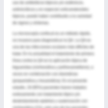
uso de antibióticos tópicos y/o sistémicos,
antimicóticos y en especial corticoesteroides
tópicos, puede haber contribuido a la variedad
de signos y síntomas.
La microscopía confocal es un método rápido,
no invasivo para diagnosticar la QA. La QA es
una de las infecciones oculares más difíciles de
tratar. En la actualidad el tratamiento de primera
línea contra la QA es la aplicación tópica de
biguanidas (clorhexidina y polihexametileno), a
veces en combinación con diamidinas
(propamidina y hexamidina). En el presente
estudio, 19 (95%) pacientes fueron tratados
exitosamente con tratamiento tópico y/o
desbridamiento epitelial y cauterización con
clorhexidina (1%), solo uno de los pacientes