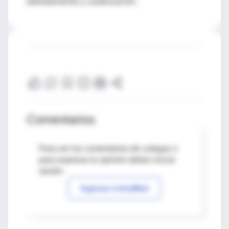
debridamiento y cauterización.
Comentarios
Para ver los comentarios de colegas o
para expresar tu opinión debes iniciar
sesión
Ingresar a IntraMed