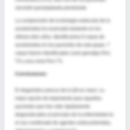
necesitó queratoplastia penetrante.
La comprensión de la biología molecular de la
acantomeba ha avanzado bastante en los
últimos diez años. Identificamos 8 cepas de
acantomeba en los pacientes de este grupo. 7
cepas fueron identificadas como genotipo Rns
T4 y una como Rns T3.
Conclusiones:
El diagnóstico precoz de la QA es clave. La
mejor opción de tratamiento para aquellos
pacientes que han sido rápidamente
diagnosticados al principio de la enfermedad es
el uso combinado de agentes antiacantomeba,