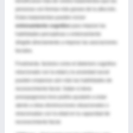
beneficiarse más de ciertos tratamientos que las
personas con formas más graves de la afección.
Estos tratamientos pueden incluir
entrenamiento cognitivo
para mejorar las
habilidades perceptivas o entrenamiento
dirigido directamente a mejorar las asociaciones
faciales.
Finalmente, factores como el deterioro cognitivo
relacionado con la edad y la ansiedad social
pueden empeorar aún más las habilidades de
reconocimiento facial. Saber si tiene
prosopagnosia leve podría ayudarlo a estar
atento a otras disminuciones situacionales o
relacionadas con la edad en la capacidad de
reconocimiento facial.