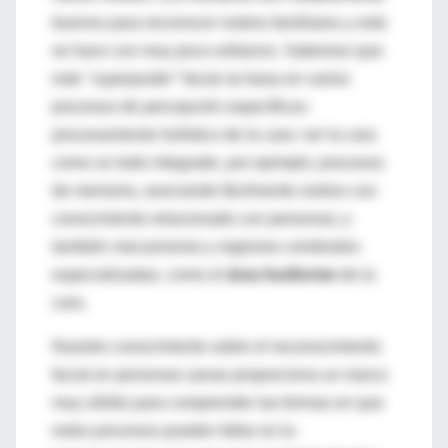
buenos para reconocer rostros familiares y esto
se hace con muy poco esfuerzo. Sabemos que
este
"superpoder"
facial se basa en varios
procesos de percepción específicos:
procesamiento holístico de la cara: ver la cara
como un todo integrado, por ejemplo; procesos
de memoria, asociando fácilmente rostros con
conocimiento relacionado con personas; y
también mecanismos y regiones cerebrales
especializadas, como el
área fusiforme
de la
cara.
Nuestro conocimiento sobre el reconocimiento
facial en personas sanas proporciona un marco
muy sólido para comprender las formas en que
estos procesos pueden fallar en la