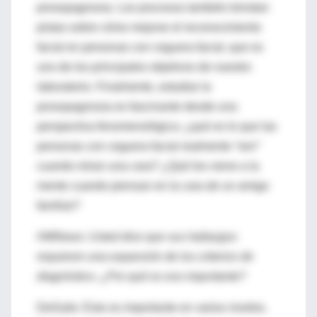
prosopagnosia. Los procesos también brindan
pistas sobre cómo mejorar el reconocimiento
facial en personas con ceguera facial, que es
uno de los principales objetivos de nuestro
laboratorio. Finalmente, estudiar la
prosopagnosia es fascinante desde una
perspectiva fenomenológica: ¿qué es lo que las
personas con ceguera facial realmente
“ven”
cuando miran una cara? ¿Qué les viene a la
mente cuando piensan en la cara de un amigo
familiar?
HMNews: Usted dice que sus hallazgos
requieren una expansión de los criterios de
diagnóstico. ¿Por qué es eso importante?
DeGutis: Esto es importante en varios niveles.