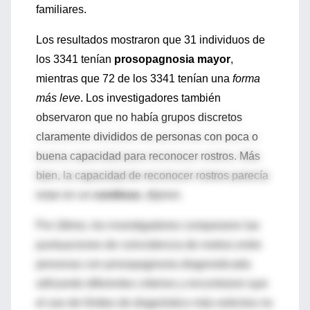
familiares.
Los resultados mostraron que 31 individuos de
los 3341 tenían
prosopagnosia mayor
,
mientras que 72 de los 3341 tenían una
forma
más leve
. Los investigadores también
observaron que no había grupos discretos
claramente divididos de personas con poca o
buena capacidad para reconocer rostros. Más
bien, la capacidad de reconocer rostros parecía
estar en un
continuo
, dijeron.
Por último, los investigadores compararon las
puntuaciones de coincidencia de rostros entre
personas con prosopagnosia diagnosticada
utilizando diferentes criterios y encontraron que
el uso de límites de diagnóstico más estrictos no