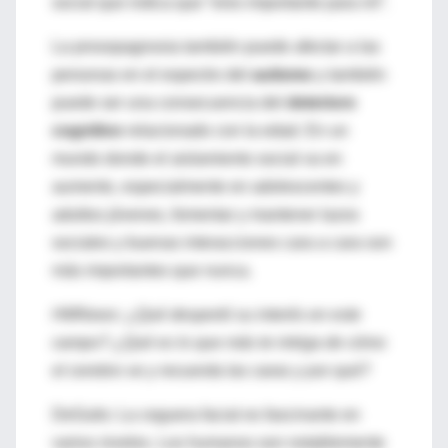
social que indica que “eres importante para mí”.
La prosopagnosia también puede afectar a las
personas en el espectro del
autismo
y también
puede ser una consecuencia del
deterioro
cognitivo
relacionado con la edad. En un
mundo donde el aislamiento social va en
aumento, especialmente en adolescentes y
adultos jóvenes, fomentar y mantener lazos
sociales y buenas interacciones cara a cara son
más importantes que nunca.
HMNews: ¿Qué despertó su interés en este
campo? ¿Qué es lo que más te intriga de cómo
el cerebro ve y recuerda las caras y por qué?
DeGutis: La ceguera facial es fascinante en
varios niveles. Los humanos son notablemente