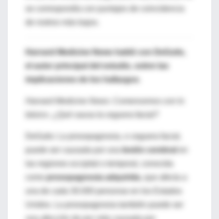
se correspondía con puntajes de coincidencia
de rostros más bajos.
Harvard Medicine News habló con DeGutis,
el autor principal del estudio, sobre las
implicaciones de los hallazgos
.
Harvard Medicine News: Comencemos con lo
básico. ¿Qué causa la ceguera facial?
DeGutis: La prosopagnosia, o ceguera facial,
puede ser causada por una
lesión cerebral
en
las regiones occipital o temporal, conocida
como
prosopagnosia adquirida
, que afecta a
una de cada 30.000 personas en los Estados
Unidos. La prosopagnosia también puede ser
una afección de por vida causada por