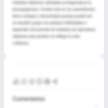
medidas objetivas validadas al diagnosticar la
prosopagnosia. Confiar solo en los autoinformes
tiene ventajas y desventajas porque puede ser
un desafío juzgar sus propias habilidades o
depender únicamente de medidas de laboratorio
objetivas que pueden no reflejar la vida
cotidiana.
Comentarios