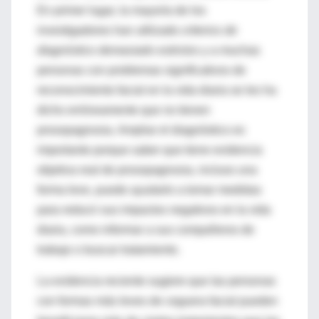
En primer lugar, la mayoría de los
investigadores han utilizado
criterios de
diagnóstico demasiado estrictos
y a muchas
personas con problemas significativos de
reconocimiento facial en la vida diaria se les ha
dicho erróneamente que no tienen
prosopagnosia. Ampliar el diagnóstico es
importante porque saber que tiene evidencia
objetiva real de prosopagnosia, incluso una
forma leve, puede ayudarlo a tomar medidas
para reducir sus impactos negativos en la vida
diaria, como informar a sus compañeros de
trabajo o buscar tratamiento.
La evidencia reciente sugiere que las personas
con formas más leves de ceguera facial pueden