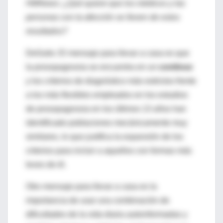
HMNews: ¿Qué quiere que los médicos y las
personas con la afección se lleven de estos
resultados?
DeGutis: El mensaje para llevar a casa es que
la prosopagnosia se encuentra en un
continuo
y los criterios de diagnóstico más estrictos frente
a los más flexibles empleados en los estudios
de prosopagnosia en los últimos 13 años han
identificado poblaciones mecánicamente muy
similares, lo que justifica la expansión de los
criterios para incluir a aquellos con formas más
leves de él.
Otro mensaje para llevar a casa es la
importancia de usar una combinación de
dificultades de la vida diaria autoinformadas y