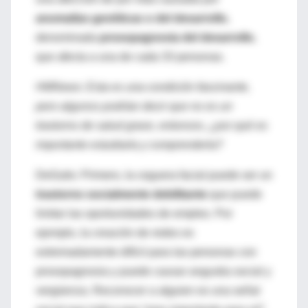
anomalías genéticas o del desarrollo
,
denominada
prosopagnosia del desarrollo
,
que afecta a una de cada 33 personas.
HMNews: Esta es una condición fascinante,
pero algunos podrían decir que no es un
trastorno de salud grave, entonces, ¿por qué es
importante estudiarla y comprenderla?
DeGutis: Primero, la ceguera facial puede ser un
trastorno socialmente debilitante
que puede
limitar las oportunidades de empleo. Por
ejemplo, la creación de redes es
extremadamente difícil para las personas con
prosopagnosia y puede causar angustia social y
vergüenza. Reconocer a alguien es una señal