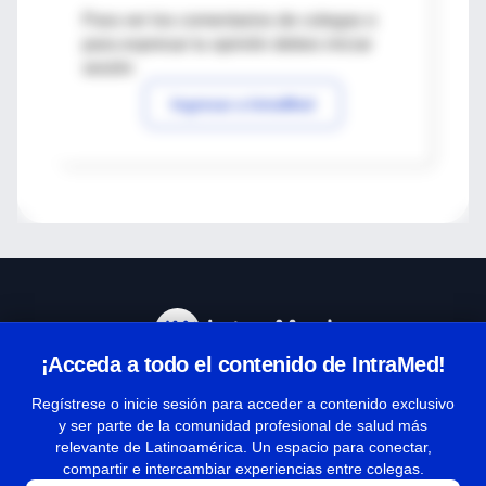
Para ver los comentarios de colegas o
para expresar tu opinión debes iniciar
sesión
Ingresar a IntraMed
¡Acceda a todo el contenido de IntraMed!
Centro de Ayuda
Regístrese o inicie sesión para acceder a contenido exclusivo
y ser parte de la comunidad profesional de salud más
relevante de Latinoamérica. Un espacio para conectar,
Términos y condiciones
compartir e intercambiar experiencias entre colegas.
| Políticas de privacidad