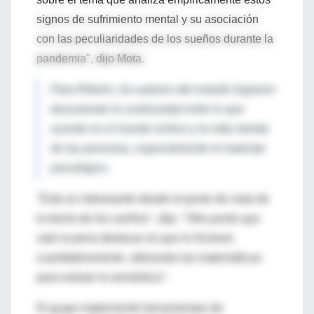
signos de sufrimiento mental y su asociación
con las peculiaridades de los sueños durante la
pandemia", dijo Mota.
Para Ribeiro, los autores del estudio lograron
documentar la continuidad entre lo que
sucede en el mundo onírico y la vida mental
de las personas, especialmente el malestar
psicológico.
"Esto es interesante desde el punto de vista de
la teoría de los sueños", dijo. "Otro punto que
vale la pena destacar es que lo hicieron
cuantitativamente, utilizando las matemáticas
para extraer la semántica".
El grupo implementó herramientas de