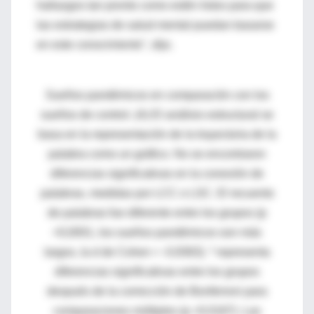
hallazgos tan pronto como estén listos para que
las estrategias de salud mental puedan basarse
en este conocimiento", dijo.
Sueños pandémicos en comparación con los
sueños de control. (A) El análisis estructural se
basa en la representación de la trayectoria de la
palabra como un gráfico. No se encontraron
diferencias significativas en la conexión de
palabras, medidas por LCC o LSC. El recuento
de palabras fue diferente entre los grupos (p
<0,0001, los sueños pandémicos son más
largos, la d de Cohen = -0,9363). * representa
diferencias significativas entre los grupos
después de la corrección de Bonferroni para
comparaciones múltiples (p <0.0167). Las