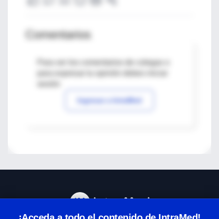
Comentarios
Para ver los comentarios de colegas o
para expresar tu opinión debes iniciar
sesión
Ingresar a IntraMed
¡Acceda a todo el contenido de IntraMed!