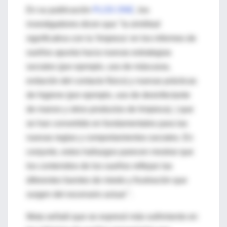
En su publicación
PLOS ONE
, los
investigadores dicen que "la similitud
significativa con la 'limpieza' en los informes de
sueños apunta hacia nuevas estrategias
sociales (por ejemplo, uso de máscaras,
evitación del contacto físico) y nuevas prácticas
de higiene (por ejemplo, uso de desinfectante
de manos y otros productos de limpieza). ) que
se han convertido en fundamentales para las
nuevas reglas y comportamientos sociales. En
conjunto, estos hallazgos parecen mostrar que
los contenidos de los sueños reflejan las
diferentes fuentes de miedo y frustración que
surgen del escenario actual ".
Mota señaló que se expresó más sufrimiento en