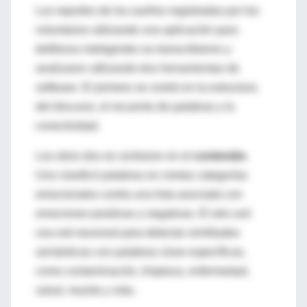
Los reportes de los sueños registradas por los
voluntarios utilizando una aplicación para
teléfonos inteligentes se transcribieron y
analizaron utilizando tres herramientas de
software. El primero se centró en la estructura
del discurso, el recuento de palabras y la
conectividad.
Los otros dos se centraron en el
contenido
.
Uno clasificó palabras en ciertas categorías
emocionales contra una lista asociada con
emociones positivas y negativas. El otro usó
una red neuronal para detectar similitudes
semánticas con palabras clave específicas,
como contaminación, limpieza, enfermedad,
salud, muerte y vida.