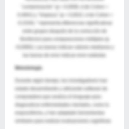
"contaminación" (p = 0,0008, d de Cohen =
-0,4841) y "limpieza" (p = 0,0022, d de Cohen =
-0,1534). * representa diferencias significativas
entre grupos después de la corrección de
Bonferroni para comparaciones múltiples (p
<0,0083). Las barras indican valores medianos y
las barras de error indican error estándar.
Metodología
Durante algún tiempo, los investigadores han
estado desarrollando y utilizando software de
computadora que analiza el lenguaje para
diagnosticar enfermedades mentales, como la
esquizofrenia, y han adaptado herramientas
similares para realizar evaluaciones cognitivas.