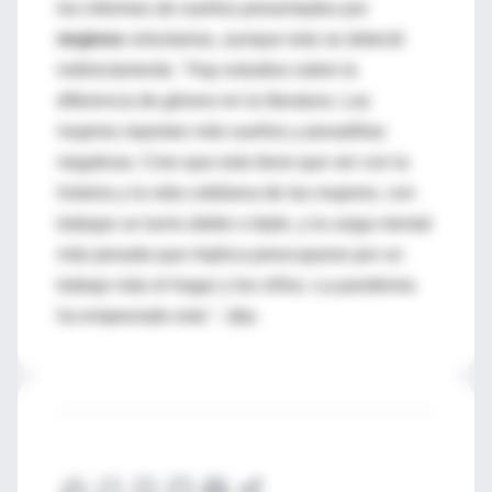
los informes de sueños presentados por
mujeres
voluntarias, aunque esto se detectó
indirectamente. "Hay estudios sobre la
diferencia de género en la literatura. Las
mujeres reportan más sueños y pesadillas
negativas. Creo que esto tiene que ver con la
historia y la vida cotidiana de las mujeres, con
trabajar un turno doble o triple, y la carga mental
más pesada que implica preocuparse por un
trabajo más el hogar y los niños. La pandemia
ha empeorado esto ", dijo.