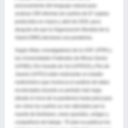
procesamiento del lenguaje natural para
analizar 239 informes de sueños de 67 sujetos
producidos en marzo y abril de 2020, poco
después de que la Organización Mundial de la
Salud (OMS) declarara una pandemia.
Según Mota, investigadores de la USP, UFRN y
las Universidades Federales de Minas Gerais
(UFMG), Rio Grande do Sul (UFRGS) y Rio de
Janeiro (UFRJ) están realizando un estudio
multicéntrico que involucra el análisis de datos
recolectados durante un período más largo.
(desde el inicio de la pandemia hasta julio) para
ver cómo los sueños se ven afectados por la
muerte de familiares, seres queridos, amigos y
compañeros de trabajo. "El plan es publicar los