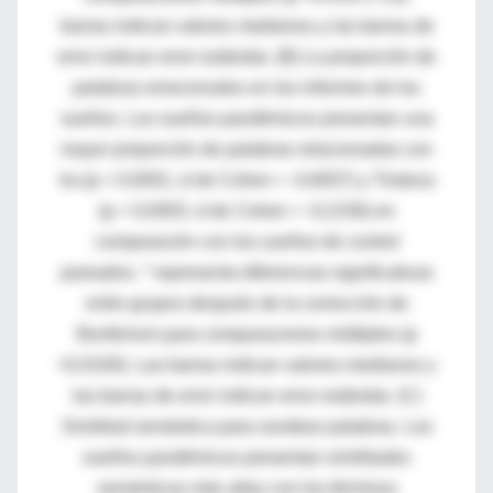
barras indican valores medianos y las barras de
error indican error estándar. (B) La proporción de
palabras emocionales en los informes de los
sueños. Los sueños pandémicos presentan una
mayor proporción de palabras relacionadas con
Ira (p = 0,0001, d de Cohen = -0,6937) y Tristeza
(p = 0,0003, d de Cohen = -0,2156) en
comparación con los sueños de control
pareados. * representa diferencias significativas
entre grupos después de la corrección de
Bonferroni para comparaciones múltiples (p
<0.0100). Las barras indican valores medianos y
las barras de error indican error estándar. (C)
Similitud semántica para sondear palabras. Los
sueños pandémicos presentan similitudes
semánticas más altas con los términos