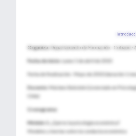
Introducc
Organiza:
Departamento de Formación - Coband /
Fecha de inicio:
Lunes 5 de abril de 2010
Fecha de finalización: Mayo de 2010 (duración 1 me
Docente:
Mariano Bukstein (Licenciado en Psicologí
Chile)
Cronograma:
Módulo 1:
¿Qué es la psicología económica?
Modelos y teorías sobre la conducta económica