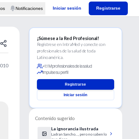
Iniciar sesión
Registrarse
tos
Notificaciones
¡Súmese a la Red Profesional!
Regístrese en IntraMed y conecte con
profesionales de la salud de toda
Latinoamérica.
2010
+1.1 M profesionales de la salud
Impulse su perfil
Registrarse
Iniciar sesión
Contenido sugerido
La ignorancia ilustrada
Ladran Sancho…, pero no saben lo