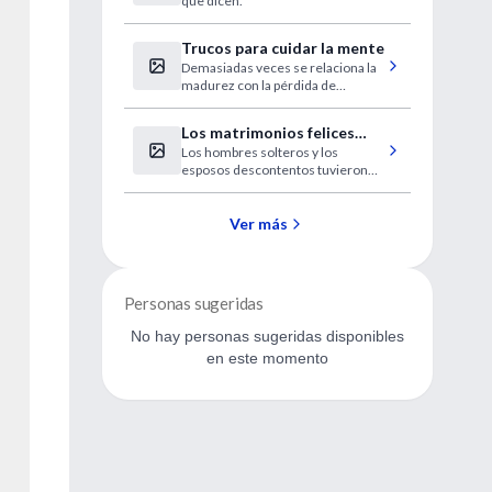
que dicen.
Trucos para cuidar la mente
Demasiadas veces se relaciona la
madurez con la pérdida de
facultades mentales. Pero
especialistas en el funcionamiento
Los matrimonios felices
del cerebro como Tony Buzan
Los hombres solteros y los
reducen el riesgo de ACV
aseguran que no tiene por qué ser
esposos descontentos tuvieron
así.
más incidencia de muerte en un
estudio.
Ver más
Personas sugeridas
No hay personas sugeridas disponibles
en este momento