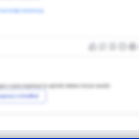
rmacion@coband.org
as o para expresar tu opinión debes iniciar sesión
ngresar a IntraMed