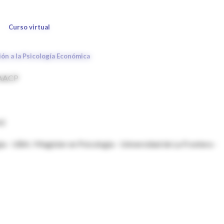
Curso virtual
ión a la Psicología Económica
 AACP
s)
a - UBA / Magister en Psicología - Universidad de La Frontera -