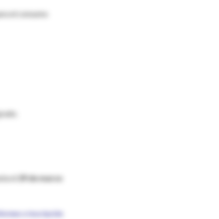
ara el consumo
grado.
sta el
29 de marzo
nformes e inscripción