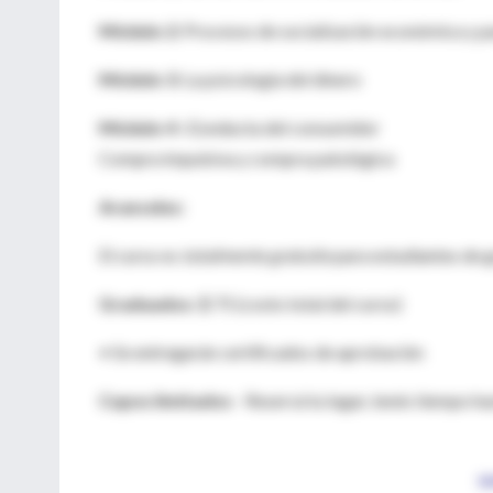
Módulo 2:
Procesos de socialización económica y p
Módulo 3:
La psicología del dinero
Módulo 4 : C
onducta del consumidor
Compra impulsiva y compra patológica
Aranceles:
El curso es
totalmente gratuito
para estudiantes de 
Graduados:
$ 75 (costo total del curso)
• Se entregarán certificados de aprobación
Cupos limitados
- Reservá tu lugar, tenés tiempo ha
I