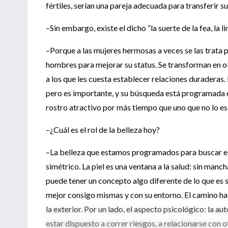
fértiles, serían una pareja adecuada para transferir s
–Sin embargo, existe el dicho “la suerte de la fea, la 
–Porque a las mujeres hermosas a veces se las trata p
hombres para mejorar su status. Se transforman en o
a los que les cuesta establecer relaciones duraderas. 
pero es importante, y su búsqueda está programada 
rostro atractivo por más tiempo que uno que no lo es
–¿Cuál es el rol de la belleza hoy?
–La belleza que estamos programados para buscar es l
simétrico. La piel es una ventana a la salud: sin manc
puede tener un concepto algo diferente de lo que es se
mejor consigo mismas y con su entorno. El camino haci
la exterior. Por un lado, el aspecto psicológico: la a
estar dispuesto a correr riesgos, a relacionarse con o