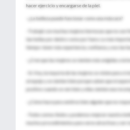
hacer ejercicio y encargarse de la piel.
–¿La belleza puede funcionar como una máscara?
–Trabajé con muchas mujeres hermosas que no son feli
tan bellas por dentro como por fuera. Lo más importan
tiempo: tener más experiencia, confianza, y eso las hac
–¿Cree que las mujeres se sienten más exigidas a la h
–Sí. Hoy, la mayoría de las mujeres se visten para sí 
al espejo y se sienten bien porque saben que el aspect
positivo cuando se ven bien y ellas sienten una reco
–¿Cómo hace para sentirse bien alguien que no respon
–Todos somos lindos y podemos mejorar nuestra belle
muchos procedimientos para verse atractivas y ser m