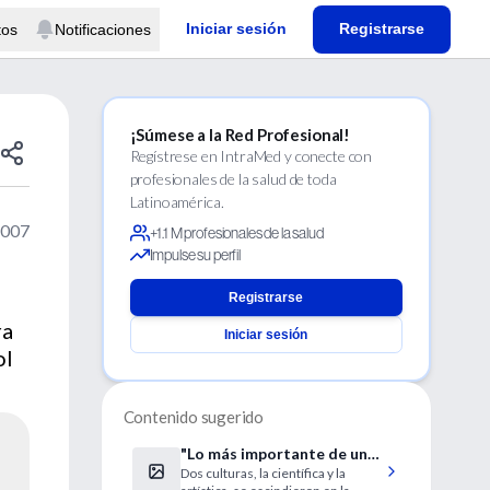
Iniciar sesión
Registrarse
tos
Notificaciones
¡Súmese a la Red Profesional!
Regístrese en IntraMed y conecte con
profesionales de la salud de toda
Latinoamérica.
2007
+1.1 M profesionales de la salud
Impulse su perfil
Registrarse
ra
Iniciar sesión
ol
Contenido sugerido
"Lo más importante de una
Dos culturas, la científica y la
teoría científica es que