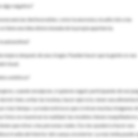
n algo negativo?
consecuencias desfavorables, como la anorexia y la adicción a las
se tiene una idea distorsionada de la propia apariencia.
la autoestima?
a mejora después de una cirugía. Pueden hacer que la gente se vea
ad visual.
elos estéticos?
ujeres, cuando envejecen, si quieren seguir participando de ese ju
dormir bien, evitar las toxinas, hacer ejercicio, tener una alimentac
or más tiempo. La mala noticia es que si miran muchas imágenes d
Las fotos no muestran la realidad: las modelos tienen maquilladores 
tienen que mirar a las personas reales. Eso las ayudará a hacer una
za irradia del interior del cuerpo al exterior. La más bella puede s