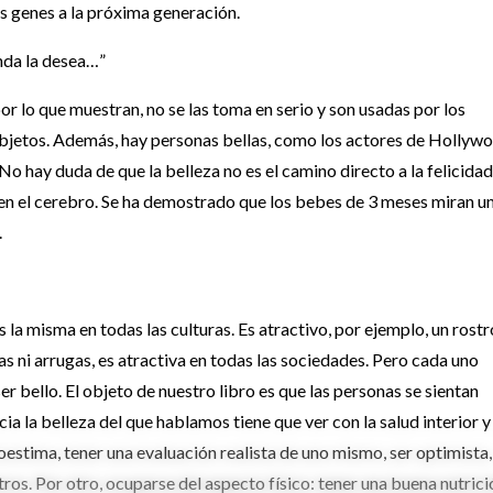
us genes a la próxima generación.
linda la desea…”
or lo que muestran, no se las toma en serio y son usadas por los
bjetos. Además, hay personas bellas, como los actores de Hollywo
No hay duda de que la belleza no es el camino directo a la felicidad
en el cerebro. Se ha demostrado que los bebes de 3 meses miran u
.
a misma en todas las culturas. Es atractivo, por ejemplo, un rostr
has ni arrugas, es atractiva en todas las sociedades. Pero cada uno
r bello. El objeto de nuestro libro es que las personas se sientan
a la belleza del que hablamos tiene que ver con la salud interior y
utoestima, tener una evaluación realista de uno mismo, ser optimista,
tros. Por otro, ocuparse del aspecto físico: tener una buena nutrici