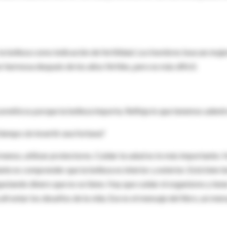
 belleza como indicación de fertilidad. Los hombres buscan muje
r hermosa después de los años fértiles, pero es más difícil.
sméticos porque la belleza importa. Refleja lo que tenemos adentr
iempo sin invertir una fortuna?
l menos, utilizar protectores. Cuidar la salud es lo más importante. 
nte es comprender que la belleza es interior y exterior. Está bien t
gastando dinero que no se tiene. Hay que cuidar el organismo y ten
frontar los desafíos de la vida. Ese es el mensaje del libro, un men