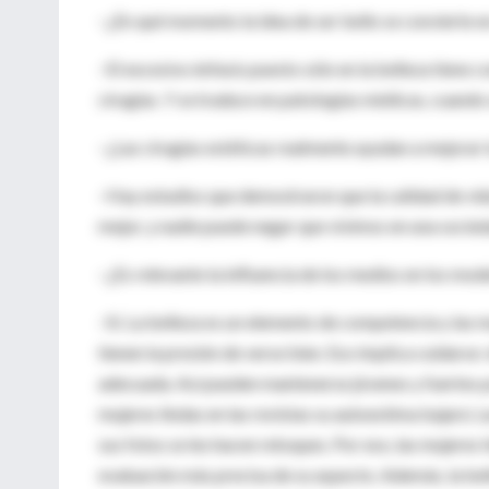
–¿En qué momento la idea de ser bello se convierte e
–El excesivo énfasis puesto sólo en la belleza tiene 
cirugías. Y se traduce en patologías médicas, cuando 
–¿Las cirugías estéticas realmente ayudan a mejorar 
–Hay estudios que demostraron que la calidad de vid
mejor, y nadie puede negar que vivimos en una socied
–¿Es relevante la influencia de los medios en los mod
–Sí. La belleza es un elemento de competencia y las m
tienen la presión de verse bien. Eso implica cuidarse: 
adecuada. Así pueden mantenerse jóvenes y fuertes p
mujeres lindas en las revistas su autoestima bajará. 
sus fotos se les hacen retoques. Por eso, las mujeres 
evaluación más precisa de su aspecto. Además, la belle