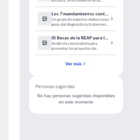
artística, se escindieron en la
tenga belleza"
modernidad. La verdad y la
belleza, la racionalidad y los
Los 7 mandamientos contra
valores quedaron desde entonces
Un grupo de expertos elabora unas
el dolor de espalda
en esferas autónomas.
guías del diagnóstico y tratamiento
de la lumbalgia.
IX Becas de la REAP para la
Se abre la convocatoria para
investigación en Atención
presentar los proyectos de
Primaria
investigación que deseen op-tar a
una ayuda por parte de la REAP
Ver más
Personas sugeridas
No hay personas sugeridas disponibles
en este momento