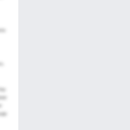
res
o.
Hay
ener
er
saje