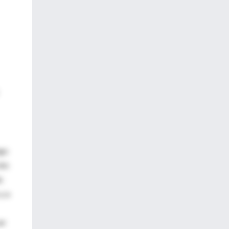
ego
ión
e
y a
er