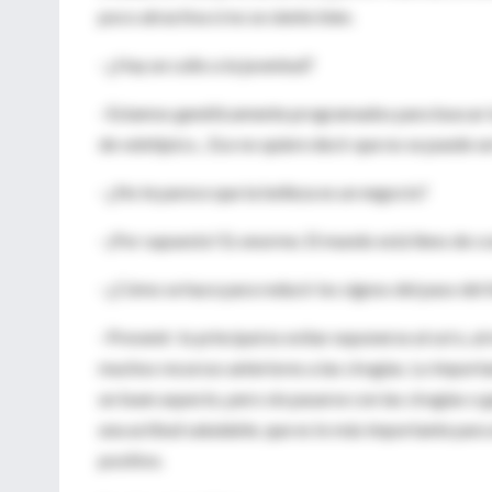
poco atractiva si no se siente bien.
–¿Hay un culto a la juventud?
–Estamos genéticamente programados para buscar la
de veintipico... Eso no quiere decir que no se puede se
–¿No le parece que la belleza es un negocio?
–¡Por supuesto! Es enorme. El mundo está lleno de co
–¿Cómo se hace para reducir los signos del paso del t
–Prevenir: lo principal es evitar exponerse al sol o, a
muchos recursos anteriores a las cirugías. Lo importa
un buen aspecto, pero sin pasarse con las cirugías o 
una actitud saludable, que es lo más importante para a
positivo.