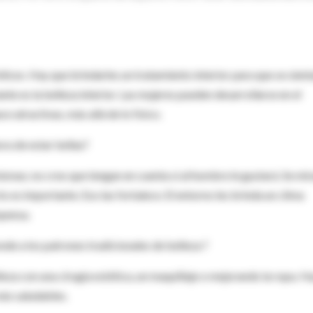
ces. Hay que brindarles un tratamiento interior para que se sient
te es la belleza interior. Las mujeres pueden desarrollarse en el
e atractivas, más allá de lo físico.
ora de estar bellas?
mismas; no creo que tengan en cuenta si al hombre le gustará. Se mi
o es importante. Eso las fortalece. El entorno les brinda un clima
mpensa.
de a los patrones tradicionales de belleza ?
za con una cirugía estética, un maquillaje o mejorando la ropa. H
ás saludables.