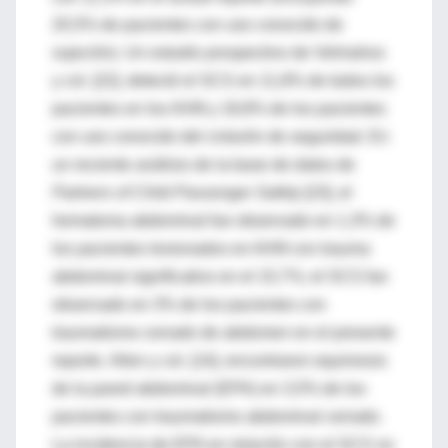
20,5% de pacientes con uso conocido de
sujeción). Un estudio prospectivo de Velmahos
y col. [22], detectó el SCS en 11,8% de todos los
pacientes en los AVM y 18,8% de los pacientes
con uso conocido del cinturón de seguridad. En
un reciente análisis de la base de datos de
Partners of Child Passenger Safety
[23], el
hematoma abdominal fue observado en 1,3% de
los pacientes lesionados en AVM con trauma
abdominal significativo en el 15,7%; el SCS fue
observado en 3% de los pacientes con
traumatismo cerrado de abdomen en el presente
reporte. Allen y col. [14], encontraron equimosis
de la pared abdominal (EPA) en 3,5% de los
pacientes con traumatismo abdominal cerrado.
La incidencia de EPA en relación con el SCS no