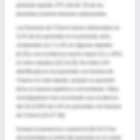
presente reporte; 47% (34 de 72) de los
pacientes tuvieron lesiones subyacentes.
Las fracturas de Chance fueron observadas en
4,2% de los pacientes en la presente serie,
comparado con 2 a 3% en algunos reportes
[6,15] y una incidencia mucho mayor (11 a 18%)
en otros estudios [10,14,25]. No hubo LVH
identificada en los pacientes con fractura de
Chance en este reporte, aunque un paciente
tenia un trauma esplénico concomitante. Otros
investigadores han encontrado una incidencia
del 18 al 63% de LVH en pacientes con fractura
de Chance [14,27-29].
Aunque la presencia o ausencia del SCS fue
documentada al arribo del paciente en el centro