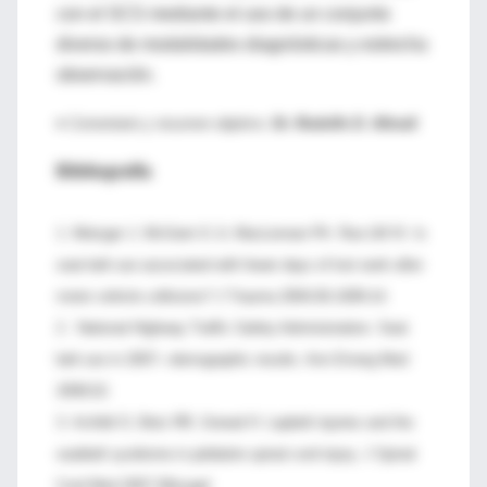
con el SCS mediante el uso de un conjunto
diverso de modalidades diagnósticas y estrecha
observación.
♦ Comentario y resumen objetivo:
Dr. Rodolfo D. Altrudi
Bibliografía
1. Metzger J, McGwin G Jr, MacLennan PA. Rue LW III. Is
seat belt use associated with fewer days of lost work after
motor vehicle collisions? J Trauma 2004;56:1009-14.
2. National Highway Traffic Safety Administration. Seat
belt use in 2007—demographic results. Ann Emerg Med
2008;52:
3. Achildi O, Betz RR, Grewal H. Lapbelt injuries and the
seatbelt syndrome in pédiatrie spinal cord injury. J Spinal
Cord Med 2007;30(suppl