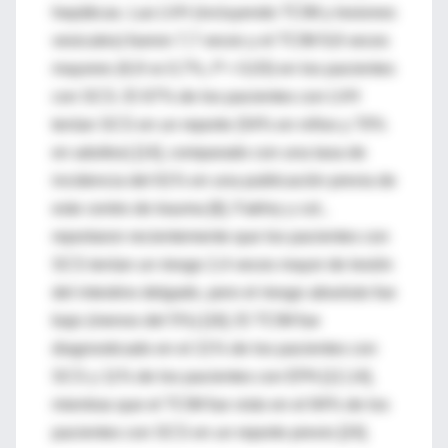
hepáticas. Las LVH (incluyendo TCIM y lesiones
vesicales) fueron 7,7 veces y el TCIM 9,8 veces
mayores (6,9 vs 0,7%,
P
= 0,03) en los pacientes
con SCS. El 67% de los pacientes con LVH
tenían SCS en un reporte (54% en niños y 70%
en adultos) [14], comparado con una tasa de
incidencia del 61% en una publicación previa de
este centro de trauma [6]. Fakhry y col.,
reportaron recientemente que los pacientes con
SCS tenían un riesgo 2,4 veces mayor de lesión
del intestino delgado, pero el riesgo absoluto fue
bajo (menos del 5%) [16]. El TCIM fue
diagnosticado en el 21% de los pacientes con
SCS y 11% de los pacientes con EPA [12,14],
mientras que el TCIM fue visto en el 84% de los
pacientes con SCS en un reporte previo [24].