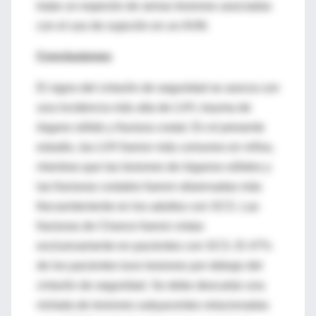
tratar un espectro de serias lesiones asociadas
con el uso de sujeción en un AVM.
Conclusiones
El signo del cinturón de seguridad se asocia con
una incidencia más alta de LVH, trauma de
órgano sólido y fractura costal. En el presente
estudio, las LVH fueron más comunes en niños,
mientras que las lesiones de órganos sólidos y
las fracturas costales fueron observadas más
frecuentemente en los adultos con SCS. Las
fracturas de Chance fueron vistas
exclusivamente en pacientes con SCS. El 47%
de los pacientes tuvo lesiones por debajo del
cinturón de seguridad. Se debe descartar una
miríada de lesiones subyacentes relacionadas