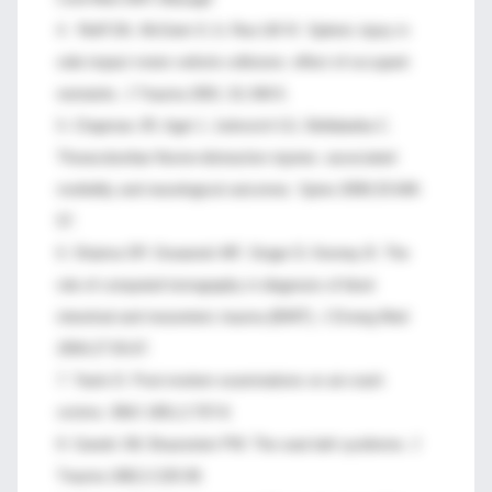
4. Reiff DA, McGwin G Jr, Rue LW III. Splenic injury in
side impact motor vehicle collisions: effect of occupant
restraints. J Trauma 2001 ;51:340-5.
5. Chapman JR, Agel J, Jurkovich GJ, Bellabarba C.
Thoracolumbar flexion-distraction injuries: associated
morbidity and neurological outcomes. Spine 2008;33:648-
57.
6. Shaima OP, Oswanski MF, Singer D, Kenney B. The
role of computed tomography in diagnosis of blunt
intestinal and mesenteric trauma (BIMT). J Emerg Med
2004;27:55-67.
7. Teai'e D. Post-mortem examinations on air-crash
victims. BMJ 1951;2:707-8.
8. Ganett JW, Braunstein PW. The seat belt syndrome. J
Trauma 1962;2:220-38.