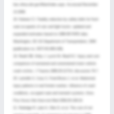
fars.nhtsa.dot.gov/Main/index.aspx. Accessed November
13.2008.
18. Kahane CJ. Fatality reduction by safety belts for front-
seat occupants of cars and light trucks: updated and
expanded estimates based on 1986-99 FARS data.
Washington, DC:US Department of Transportation; 2000
(publication no. DOT-HS-809-199).
19. Reath DB, Kirby J, Lynch M, Maull KJ. Injury and cost
comparison of restrained and unrestrained motor vehicle
crash victims. J Trauma 1989;29:1173-6; discussion 76-7.
20. Lamielle S, Cuny S, Foret-Bruno J, et al. Abdominal
injury patterns in real frontal crashes: influence of crash
conditions, occupant seat and restraint systems. Annu
Proc Assoc Adv Auto-mot Med 2006;50:109-24.
21. Rutledge R, Lalor A, Oiler D, et al. The cost of not