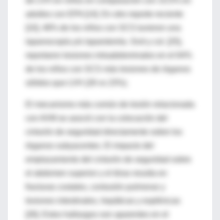
de LVH en niños en comparación con 10,5% en
adultos con EPA [14]. En otro reporte reciente
[10], 48% de los niños con SCS tuvieron una
laparoscopía y/o laparotomía. Sivit y col. [25],
reportaron lesiones intraabdominales en el 64%
de los niños con SCS más lesiones de órganos
sólidos que LVH (28 vs 23%).
El mecanismo más común de lesión relacionada
con AVM se asoció con la colocación del
cinturón de seguridad directamente sobre los
órganos subyacentes. El impacto del
emplazamiento del cinturón de seguridad sobre
el abdomen superior y el tórax resulta en
fracturas costales, contusión pulmonar y
lesiones intestinales, hepáticas y esplénicas
[26]. Estos hallazgos son aparentes en el