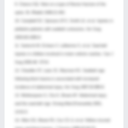
9. Chance GQ. Note on a type of flexion fracture of the
spine. Br JRadiol 1948;21:452.
10. Campbell DJ, Sprouse LR II, Smith LA, et al. Injuries in
pédiatrie patients with seatbelt contusions. Am Surg
2003;69:1095-9.
11. Santschi M, Echave V, Laflamme S, et al. Seat-belt
injuries in children involved in motor vehicle crashes. Can J
Surg 2005;48: 373-6.
12. Chandler CF, Lane JS, Waxman KS. Seatbelt sign
following blunt trauma is associated with increased
incidence of abdominal injury. Am Surg 1997;63:885-8.
13. Wotherspoon S, Chu K, Brown AF. Abdominal injury
and the seat-belt sign. Emerg Med (Fremantle) 2001;
13:61-5.
14. Allen GS, Moore FA, Cox CS Jr, et al. Hollow visceral