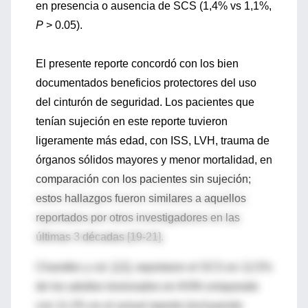
en presencia o ausencia de SCS (1,4% vs 1,1%,
P
> 0.05).
El presente reporte concordó con los bien
documentados beneficios protectores del uso
del cinturón de seguridad. Los pacientes que
tenían sujeción en este reporte tuvieron
ligeramente más edad, con ISS, LVH, trauma de
órganos sólidos mayores y menor mortalidad, en
comparación con los pacientes sin sujeción;
estos hallazgos fueron similares a aquellos
reportados por otros investigadores en las
últimas 3 décadas [19-21].
Chandler y col. [12], reportaron el SCS en 12,5%
de los adultos lesionados en AVM comparado
con 11,3% en el actual reporte (incluyendo