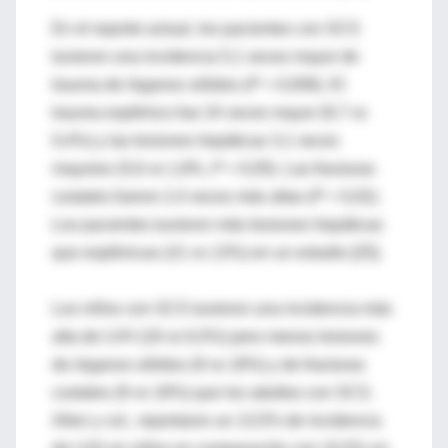
En el reporte actual, los pacientes con SCS
tuvieron una incidencia 5,1 veces mayor de
trauma de órganos sólidos (
P
= 0,006). El
trauma esplénico fue 24 veces mayor (9,7 vs
0,4%) y las lesiones hepáticas 3,1 veces
mayores (5,6 vs 1,8%,
P
< 0,05). Las fracturas
costales fueron 2,4 veces más altas (
P
= 0,02).
Los pacientes tuvieron más lesiones hepáticas
que esplénicas (21 vs 13%) en un estudio [25].
Los niños con SCS tuvieron una incidencia más
alta de LVH (18 vs 6,5%) pero menos lesiones
de órganos sólidos (9 vs 18%) y de fracturas
costales (9 vs 18%) que los adultos con SCS.
Allen y col., reportaron un 13,5% de incidencia