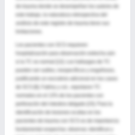
de trauma donde se desempeñan los autores de
este trabajo, la naturaleza retrospectiva del
análisis de este registro de trauma tiene sus
limitaciones.
Los pacientes con SCS requieren
hospitalización para observación estrecha aún
si la TC es normal [12]. Los hallazgos de TC
pueden ser sutiles, inespecíficos y engañosos,
justificando un escrutinio adicional en los casos
de SCS [6]. Fakhry y col., reportaron TC
normales en el 13% de los pacientes con
perforación del intestino delgado [15]. Para la
identificación de lesiones ocultas en los
pacientes de trauma con SCS es de importancia
fundamental sospechar, observar, identificar y