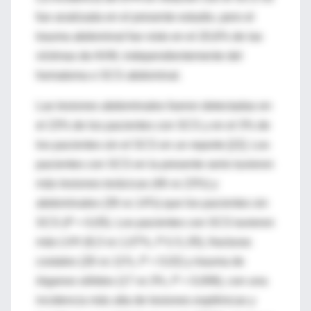
fue analizada en el presente estudio, pero el
trauma abdominal fue visto en el 20,6% de las
víctimas de AVM, independientemente del
hematoma o SCS abdominal.
Las lesiones abdominales fueron detectadas en
el 23% de los pacientes con SCS y en el 3% de
los pacientes sin el SCS en un reporte [22]. Los
pacientes con SCS en la presente serie tuvieron
más lesiones torácicas (46 vs 23%) y
abdominales (39 vs 14%) que los pacientes sin
SCS (
P
< 0,05). Los pacientes con SCS tuvieron
más LVH (8,3 vs 1,07%,
P
£ 0,.05), fracturas
costales (26 vs 11%,
P
= 0,02) y trauma de
órganos sólidos (17 vs 3%,
P
= 0,006), con una
incidencia más alta de lesiones esplénicas y