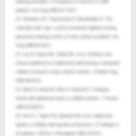
wearing seat belts. A comparison of outcome in 3396
patients. Ann Surg 1993;217:122-7.
22. Velmahos GC, Tatevossian R, Demetriades D. The
'seat belt mark' sign: a call for increased vigilance among
physicians treating victims of motor vehicle accidents. Am
Surg 1999;65:181-5.
23. Lutz N, Nance ML, Kalian MJ, et al. Incidence and
clinical signiflcance of abdominal wall bruising in restrained
children involved in motor vehicle crashes. J Pediatr Surg
2004;39:972-5.
24. Denis R, AUard M, Atlas H, Farkouh E. Changing
trends with abdominal injury in seatbelt wearers. J Trauma
1983;23:1007-8.
25. Sivit CJ, Taylor GA, Newman KD, et al. Safety-belt
injuries in children with lap-belt ecchymosis: CT findings in
61 patients. AJR Am J Roentgenol 1991;157:lll-4.