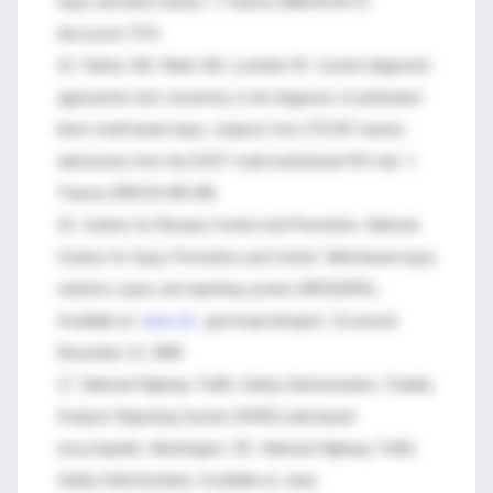
injury and blunt trauma. J Trauma 1998;45:69-75;
discussion 75-8.
15. Fakhry SM, Watts DD, Luchette FA. Current diagnostic
approaches lack sensitivity in the diagnosis of perforated
blunt small bowel injury: analysis from 275,557 trauma
admissions from the EAST multi-institutional HVI trial. J
Trauma 2003;54:295-306.
16. Centers for Disease Control and Prevention, National
Centers for Injury Prevention and Control. Web-based injury
statistics query and reporting system (WISQARS).
Available at:
www.cdc
. gov/ncipc/wisqars/. Accessed
November 13, 2008.
17. National Highway Traffic Safety Administration. Fatality
Analysis Reporting System (FARS) web-based
encyclopedia. Washington, DC: National Highway Traffic
Safety Administration. Available at: www-