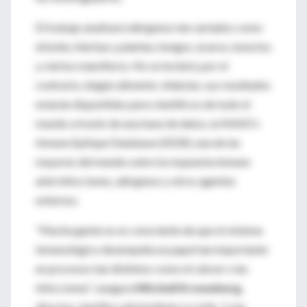
El trabajo analizará alérgenos tan variados como
árboles, hierbas y plantas, hongos, ácaros, insectos
y ciertos mamíferos. No se incluirá, por el
contrario, ningún alimento. Además, sus resultados
estarán disponibles para científicos de todo el
mundo a través de una base de datos, la NIAID's
Inmune Epitope Database (IEDB), una de las
mayores del mundo sobre la respuesta inmune
ante infecciones, alérgenos y otros agentes
externos.
"Mucha gente no es consciente de que el sistema
inmunológico desempeña un papel tan importante
en procesos tan distintos como el cáncer o las
infecciones", asegura
Mitchell Kronenberg
,
director científico del Instituto La Jolla, "y las