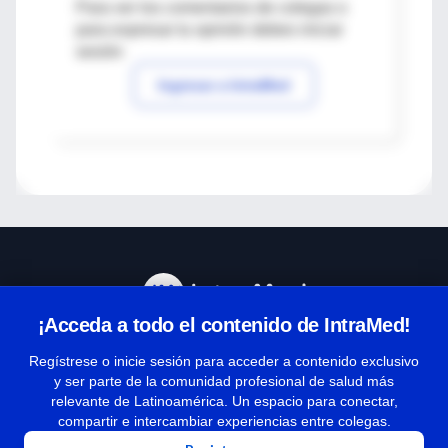
Para ver los comentarios de colegas o
para expresar tu opinión debes iniciar
sesión
Ingresar a IntraMed
¡Acceda a todo el contenido de IntraMed!
Centro de Ayuda
Regístrese o inicie sesión para acceder a contenido exclusivo
y ser parte de la comunidad profesional de salud más
relevante de Latinoamérica. Un espacio para conectar,
Términos y condiciones
compartir e intercambiar experiencias entre colegas.
| Políticas de privacidad