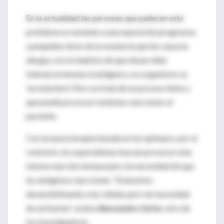
En la actualidad las personas que padecen este
problema se someten a una exposición progresiva
a pequeñas dosis de la sustancia que les causa la
alergia, con el objetivo de que desarrollen
tolerancia inmune al antígeno y su organismo se
'acostumbre'. Pero se trata de un proceso lento y
que puede provocar molestas reacciones al
paciente.
Con la nueva terapia basada en los epitopos, por el
contrario, los especialistas buscan provocar esta
misma reacción inmune pero sin necesidad de que
los antígenos reaccionen. "Estaremos
desensibilizando a las células pero sin necesidad
de activarlas", aclara
Alessandro Sette
, otro de
los investigadores.