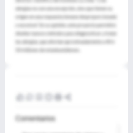
alergias no son una excepción, sino que tienen su
origen en una respuesta inmune desproporcionada
o excesiva". En su opinión, este proyecto permitirá
diseñar nuevos métodos para diagnosticar y tratar
las alergias, que afectan aproximadamente a 40 ó
50 millones de estadounidenses.
Comentarios