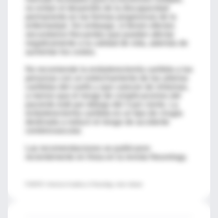
no evitan el desarrollo de la discapacidad
permanente en las formas progresivas de la
enfermedad. Sin embargo, sí tienen efectos
secundarios frecuentes que pueden afectar
negativamente a la calidad de vida, además de
aumentar los costos.
No recomiende la endarterectomía carótida a las
personas con un estrechamiento de las arterias
carótidas del cuello y que carecen de síntomas,
a menos que el riesgo de complicaciones del
paciente esté por debajo del 3 por ciento. La
endarterectomía carótida es un tipo de cirugía
destinada a reducir el riesgo de accidente
cerebrovascular.
Las recomendaciones se publicaron
recientemente en línea en la revista Neurology.
FUENTE: American Academy of Neurology, news release