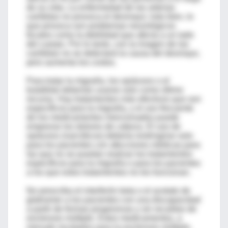
de su vida. La enfermedad de las arterias
carótidas no provoca el desmayo; más bien, lo
que provoca son problemas neurológicos
focales como la debilidad que afecta a un lado
del cuerpo. Por lo tanto, con la imagen de las
carótidas no se detectará la causa del desmayo,
pero aumenta los costos.
Para tratar la migraña, los opiáceos o el
butalbital deberían usarse solo como último
recurso. Hay tratamientos más efectivos que son
específicos para la migraña, y el uso frecuente
de los medicamentos mencionados puede
empeorar los dolores de cabeza. El uso de
opiáceos (narcóticos) debería restringirse solo
para los pacientes con afecciones médicas para
las que no se puedan realizar los tratamientos
específicos para la migraña o para los pacientes
a los que estos tratamientos no les funcionan.
No prescriba el interferón beta o el acetato de
glatiramer a los pacientes con una discapacidad
a partir de formas progresivas y sin recaídas de
esclerosis múltiple. Estos medicamentos, a
menudo recetados para la esclerosis múltiple,