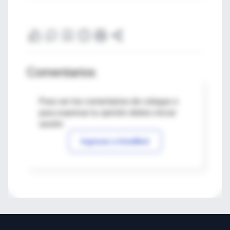
Comentarios
Para ver los comentarios de colegas o
para expresar tu opinión debes iniciar
sesión
Ingresar a IntraMed