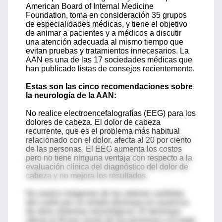
American Board of Internal Medicine
Foundation, toma en consideración 35 grupos
de especialidades médicas, y tiene el objetivo
de animar a pacientes y a médicos a discutir
una atención adecuada al mismo tiempo que
evitan pruebas y tratamientos innecesarios. La
AAN es una de las 17 sociedades médicas que
han publicado listas de consejos recientemente.
Estas son las cinco recomendaciones sobre
la neurología de la AAN:
No realice electroencefalografías (EEG) para los
dolores de cabeza. El dolor de cabeza
recurrente, que es el problema más habitual
relacionado con el dolor, afecta al 20 por ciento
de las personas. El EEG aumenta los costos
pero no tiene ninguna ventaja con respecto a la
evaluación clínica del diagnóstico del dolor de
cabeza y no mejora los resultados.
No realice imágenes de las arterias carótidas
del cuello por un simple desmayo en ausencia
de otros síntomas neurológicos. El desmayo
afecta al 40 por ciento de las personas a lo largo