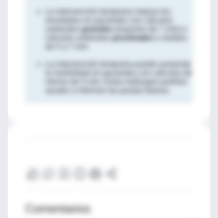
La intervención temprana mejora los
resultados en pacientes con cálculos
ureterales
grandes
(mayores de 7 mm) o
cálculos ureterales
proximales
o medios
de 5 a 7 mm.
La intervención temprana puede aumentar
la morbilidad en pacientes con cálculos de
menos de 5 mm. Estos hallazgos podrían
ayudar a informar las pautas futuras.
Comentarios