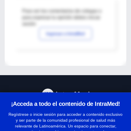
Para ver los comentarios de colegas o
para expresar tu opinión debes iniciar
sesión
Ingresar a IntraMed
¡Acceda a todo el contenido de IntraMed!
Centro de Ayuda
Regístrese o inicie sesión para acceder a contenido exclusivo
y ser parte de la comunidad profesional de salud más
relevante de Latinoamérica. Un espacio para conectar,
Términos y condiciones