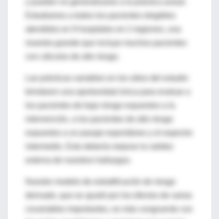
y pueden no generalizarse a la práctica actual.
Estudiamos a todos los pacientes elegibles
atendidos en 9 hospitales en 2 regiones, una
muestra grande que incluye muchos pacientes
con cálculos de alto riesgo.
Las prácticas variables en los sitios del estudio
brindaron una oportunidad única para evaluar a
los pacientes de bajo riesgo expuestos a la
intervención, a los pacientes de alto riesgo
expuestos a un pasaje espontáneo y el espectro
intermedio. Esto debería mejorar la validez
externa de nuestros hallazgos.
Nuestro modelo de estratificación de riesgo
derivado, que se ajustó por los efectos de varias
covariables importantes, es más congruente con