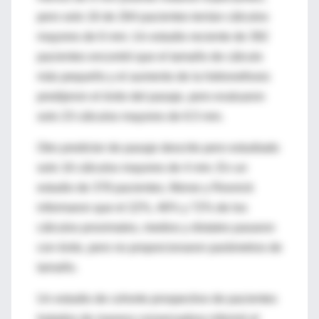
pero solo 16 de 264 pacientes tenían cálculos
mayores de 6 mm. Un estudio reciente de 392
pacientes encontró que el tamaño de cálculo
más pequeño y el aumento de la hidronefrosis
predijeron el éxito del pasaje, pero evaluaron
solo 23 cálculos mayores de 6.5 mm.
Otro predictor de pasaje descrito pero estudiado
solo 16 cálculos mayores de 4 mm. En un
estudio de 378 pacientes, Morse y Resnick
informaron que el 22%, 46% y 72% de los
cálculos proximales, medios y distales pasaron
con éxito, pero no proporcionaron parámetros de
tamaño.
Un estudio de cohorte prospectivo de pacientes
tratados de manera conservadora informó el