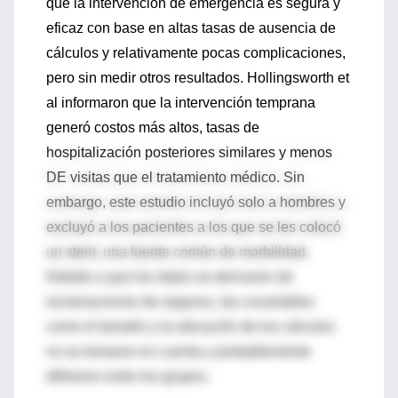
que la intervención de emergencia es segura y
eficaz con base en altas tasas de ausencia de
cálculos y relativamente pocas complicaciones,
pero sin medir otros resultados. Hollingsworth et
al informaron que la intervención temprana
generó costos más altos, tasas de
hospitalización posteriores similares y menos
DE visitas que el tratamiento médico. Sin
embargo, este estudio incluyó solo a hombres y
excluyó a los pacientes a los que se les colocó
un stent, una fuente común de morbilidad.
Debido a que los datos se derivaron de
reclamaciones de seguros, las covariables
como el tamaño y la ubicación de los cálculos
no se tomaron en cuenta y probablemente
difirieron entre los grupos.