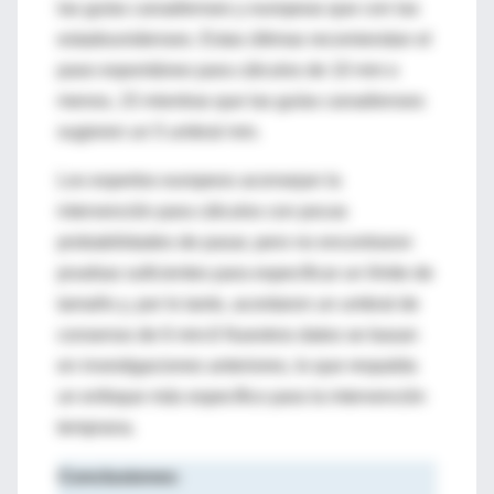
las guías canadienses y europeas que con las
estadounidenses. Estas últimas recomiendan el
paso espontáneo para cálculos de 10 mm o
menos, 15 mientras que las guías canadienses
sugieren un 5 umbral mm.
Los expertos europeos aconsejan la
intervención para cálculos con pocas
probabilidades de pasar, pero no encontraron
pruebas suficientes para especificar un límite de
tamaño y, por lo tanto, acordaron un umbral de
consenso de 6 mm.6 Nuestros datos se basan
en investigaciones anteriores, lo que respalda
un enfoque más específico para la intervención
temprana.
Conclusiones: