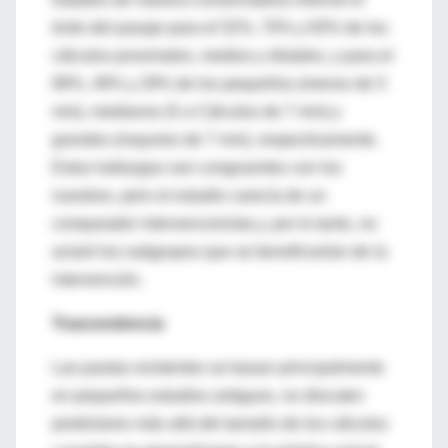
éxito del pasaje para el 52%, 70% y 83% de los
cálculos proximales, medios y distales, y para el
89%, 49% y 29% de los pequeños (menos de 5
mm), medianos (5 a Cálculos de 7 mm) y
grandes (mayores de 7 mm), respectivamente.
Estos hallazgos son congruentes con los
nuestros, pero el estudio carecía de un
comparador intervencionista y, por lo tanto, no
aclaró los subgrupos que se beneficiarían de la
intervención.
Trascendencia
Las pautas existentes se basan principalmente
en pequeños estudios antiguos, no discuten
predictores más allá del tamaño de los cálculos