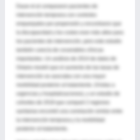
Dauw et al compararon pacientes de
intervención temprana con controles
emparejados por propensión y encontraron que
la discapacidad y los costos eran más altos para
los pacientes de intervención, pero este estudio
también carecía de covariables clínicas
importantes. Un análisis de 2014 de datos de
Ontario mostró que el aumento de las tasas de
intervención se asociaba con una mayor
morbilidad posterior al tratamiento. (Visitas a
urgencias y hospitalizaciones), y un estudio de
cohortes de 2018 que comparó 2 regiones
sanitarias encontró una correlación similar entre
la intervención temprana y la morbilidad
posterior al tratamiento.