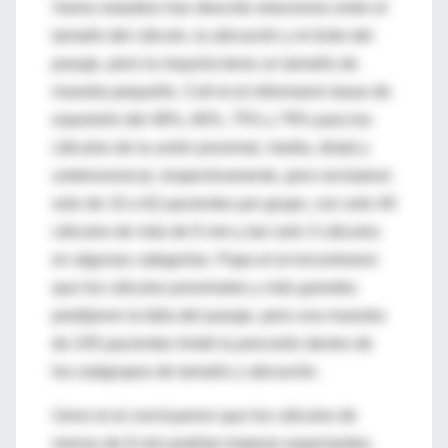
Varios estudios han descrito relaciones entre el
tamaño del cálculo, la ubicación y el éxito del
pasaje, pero la mayoría tiene un tamaño de
muestra pequeño. Coll et al informaron tasas de
expulsión del 48%, 60%, 75% y 79% para los
cálculos de la unión proximal, media, distal y
ureterovesical, respectivamente, pero reclutaron
solo de 10 a 62 pacientes por grupo, con solo 40
cálculos de más de 6 mm y tan solo 3 cálculos
en algunas categorías. Papa et al encontraron
que los cálculos proximales y más grandes
predijeron la falla del pasaje, pero una muestra
de 245 pacientes limitó la precisión dentro de
los subgrupos de tamaño y ubicación.
Ueno et al concluyeron que los cálculos de
menos de 8 mm podrían tratarse expectantes,