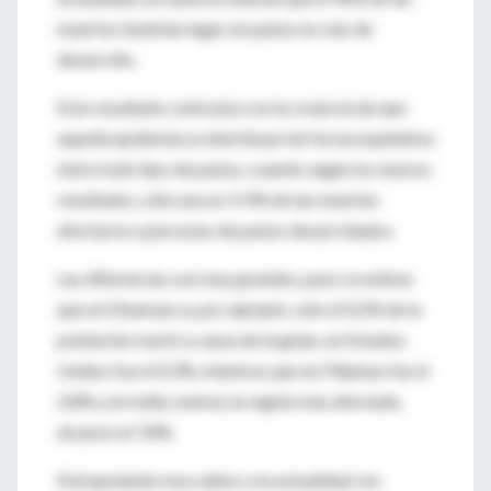
muertes tendrían lugar en países en vías de
desarrollo.
Este resultado contrasta con la creencia de que
aquella epidemia se distribuyó de forma equitativa
entre todo tipo de países, cuando según los nuevos
resultados, sólo una un 3-4% de las muertes
afectaron a personas de países desarrollados.
Las diferencias son muy grandes, pues se estima
que en Dinamarca, por ejemplo, sólo el 0,2% de la
población murió a causa de la gripe, en Estados
Unidos fue el 0,3%, mientras que en Filipinas fue el
2,8% y en India central, la región más afectada,
alcanzó al 7,8%.
Extrapolando esos datos a la actualidad, los