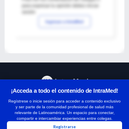
para expresar tu opinión debes iniciar
sesión
Ingresar a IntraMed
¡Acceda a todo el contenido de IntraMed!
Centro de Ayuda
Regístrese o inicie sesión para acceder a contenido exclusivo
y ser parte de la comunidad profesional de salud más
relevante de Latinoamérica. Un espacio para conectar,
Términos y condiciones
compartir e intercambiar experiencias entre colegas.
| Políticas de privacidad
Registrarse
| Todos los derechos reservados | Copyright 1997-2026