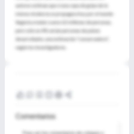
autores estiman que si una cepa de gripe de la
misma virulencia se propagara hoy por el mundo
llegaría a matar a unos 62 millones de personas,
pero sólo un 4% serían personas de países
desarrollados, una estimación "conservadora",
según los investigadores.
Comentarios
Para ver los comentarios de colegas o