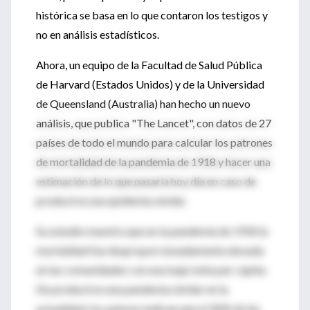
histórica se basa en lo que contaron los testigos y
no en análisis estadísticos.
Ahora, un equipo de la Facultad de Salud Pública
de Harvard (Estados Unidos) y de la Universidad
de Queensland (Australia) han hecho un nuevo
análisis, que publica "The Lancet", con datos de 27
países de todo el mundo para calcular los patrones
de mortalidad de la pandemia de 1918 y hacer una
estimación de lo que pasaría hoy día en caso de
producirse una epidemia similar.
Su estudio muestra que en la pandemia de 1918 la
mortalidad fue desproporcionadamente elevada
en las comunidades con una baja renta per cápita.
De producirse una pandemia similar en la
actualidad, los autores indican que el 96% de las