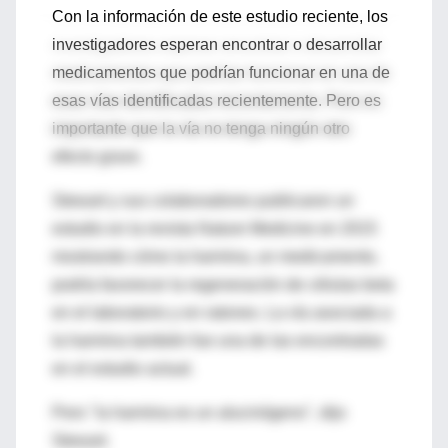
Con la información de este estudio reciente, los
investigadores esperan encontrar o desarrollar
medicamentos que podrían funcionar en una de
esas vías identificadas recientemente. Pero es
importante que la vía no tenga ningún otro
efecto grave.
Stewart y sus colaboradores publicaron un
estudio en la revista Nature Medicine en 2015
mostrando cómo la harmina, un medicamento,
podría favorecer la regeneración de células beta
en el laboratorio y en ratones. La vía asociada a
la harmina también fue una de las encontradas
en el estudio actual.
Pero "la harmina es un alucinógeno", dijo
Stewart.