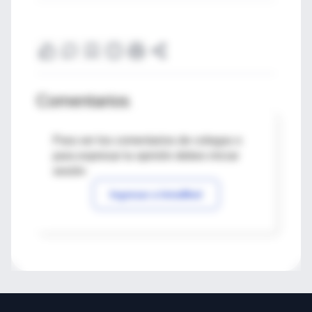
Comentarios
Para ver los comentarios de colegas o
para expresar tu opinión debes iniciar
sesión
Ingresar a IntraMed