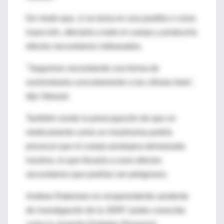
De modo que, si se toma en una pastilla o como
inyección, afectaría a todo el cuerpo y produciría
efectos secundarios indeseados.
"Seguimos necesitando una forma de
suministrarla concretamente a las células beta",
dijo Stewart.
También existe la preocupación de que un
medicamento como un insulinoma podría
provocar que el cuerpo produjera demasiada
insulina, lo que llevaría a unos efectos
secundarios que podrían ser peligrosos.
Andrew Rakeman es vicepresidente asistente
de investigación de la JDRF (antes conocida