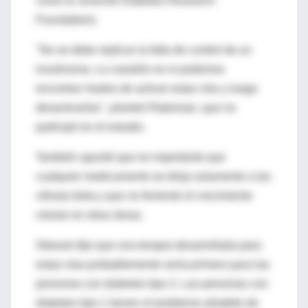
como la Juvenile Diabetes Research
Foundation).
"No se debe replicar la falta de control de un
insulinoma. La cuestión es si podemos
encontrar modos de activar estas vías y luego
desactivarlas", planteó Rakeman, que no
participó en el estudio.
También apuntó que es importante que
cualquier medicamento se dirija solamente a las
células beta y que no fomente el crecimiento
celular en otras áreas.
Stewart dijo que una terapia desarrollada para
estas vías probablemente sería primero para las
personas con diabetes tipo 2. Las personas con
diabetes tipo 1 tienen el problema añadido de