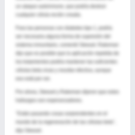
un ataque autoinmune, que podría destruir
cualquier célula recién creada.
Para las personas con diabetes tipo 1, podría
ser necesaria alguna forma de supresión del
sistema inmunitario, comentó Stewart. Rakeman
dijo que es posible que la aplicación repetida de
los tratamientos podría mantener las suficientes
células beta vivas y resultar efectiva, aunque
eso está por ver.
Por ahora, Stewart y Rakeman dijeron que estos
hallazgos son esperanzadores.
"Están pasando cosas sorprendentes en el
mundo de la regeneración de las células beta",
dijo Stewart.