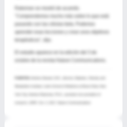
Rakeman se mostró de acuerdo.
"Comprendemos mucho más sobre lo que está
pasando con las células beta. Podemos
aprender esas lecciones y crear unos objetivos
terapéuticos", dijo.
El estudio aparece en la edición del 3 de
octubre de la revista Nature Communications.
FUENTES:
Andrew Stewart, M.D., director, Diabetes, Obesity and
Metabolism Institute, Icahn School of Medicine at Mount Sinai, New
York City; Andrew Rakeman, Ph.D., assistant vice president of
research, JDRF; Oct. 3, 2017, Nature Communications