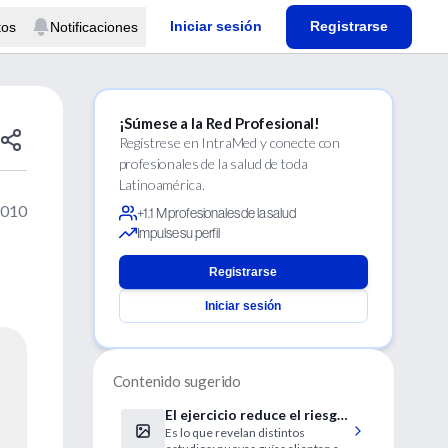
Iniciar sesión
Registrarse
tos
Notificaciones
¡Súmese a la Red Profesional!
Regístrese en IntraMed y conecte con
profesionales de la salud de toda
Latinoamérica.
2010
+1.1 M profesionales de la salud
Impulse su perfil
Registrarse
Iniciar sesión
Contenido sugerido
El ejercicio reduce el riesgo
Es lo que revelan distintos
de que el cáncer vulva