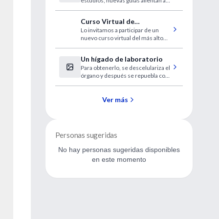
estudios; nuevas guías alientan a
los pacientes a estar activos.
Curso Virtual de
Lo invitamos a participar de un
Prevención de las
nuevo curso virtual del más alto
infecciones en Pediatría
nivel, disponible en forma gratuita
para los usuarios de IntraMed.
Un hígado de laboratorio
Para obtenerlo, se descelulariza el
órgano y después se repuebla con
nuevas células. El pasado mes de
mayo, un grupo de expertos
presentó un corazón artificial. Este
Ver más
método podría paliar en un futuro
la escasez de órganos para
trasplantes.
Personas sugeridas
No hay personas sugeridas disponibles
en este momento