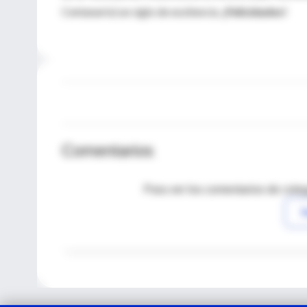
Centanario) un siglo de exsitencia.
¡Felicidades!
Comentarios
Para ver los comentarios de coleg
I