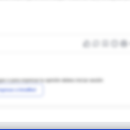
as o para expresar tu opinión debes iniciar sesión
ngresar a IntraMed