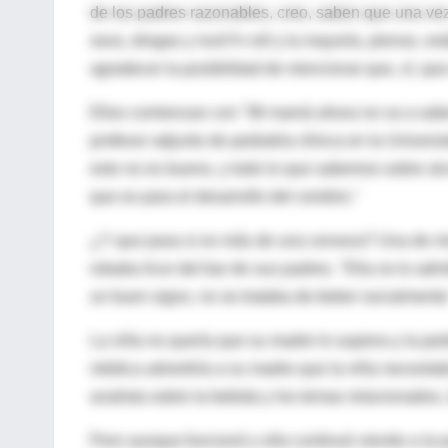
de los padres razonables, creo, saben que una vez
sexo, drogas y rock?n roll y la mayoría, pienso, 
agradecer la posibilidad de mencionar que, sí, qu
Ellos comienzan con "Mi mamá ahora no va a saber 
profesor adjunto de pediatría clínica en la Unive
esto no es bueno, y todo lo que sabemos sobre al
que es para el desarrollo del cerebro."
¿Y que pasa si es más de una cerveza? Una de mis
robaba licor del bar de sus padres. "Ella no lo admi
un buen signo, no se trataba de beber socialmente
La niña no quería que su madre lo supiera y la p
médica advertiría a su madre que la niña necesitab
analista sobre la bebida y los temas relacionados, 
Pero aunque funcionó y ella continuó viendo a la 