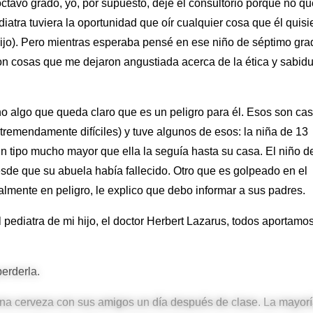
octavo grado, yo, por supuesto, dejé el consultorio porque no qu
diatra tuviera la oportunidad que oír cualquier cosa que él quisi
 hijo). Pero mientras esperaba pensé en ese niño de séptimo gra
on cosas que me dejaron angustiada acerca de la ética y sabidu
o algo que queda claro que es un peligro para él. Esos son ca
 tremendamente difíciles) y tuve algunos de esos: la niña de 13
 tipo mucho mayor que ella la seguía hasta su casa. El niño d
e que su abuela había fallecido. Otro que es golpeado en el
almente en peligro, le explico que debo informar a sus padres.
pediatra de mi hijo, el doctor Herbert Lazarus, todos aportamo
erderla.
una cerveza con sus amigos un día después de clase. La mayor