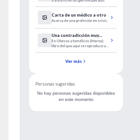
trastorno en un gen inesperado.
Carta de un médico a otro
Acerca de una profesión en crisis.
Una contradicción muy
En Obesos y famélicos (Marea),
gorda
libro del que aquí se reproduce un
fragmento, el economista
británico de origen indio analiza las
consecuencias de la globalización
Ver más
en los sistemas de producción y
comercialización de los alimentos.
Personas sugeridas
No hay personas sugeridas disponibles
en este momento