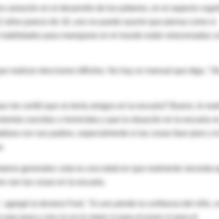
variación en el desarrollo de los púberes, en el aspecto cogni
 12 años parece de 18, uno no puede asumir que piensa como si
 habilidades para manejarse en el mundo están relacionadas c
e realizar elecciones difíciles. No hay un manual que diga, "Ok
ue me confió que no tenía amigos en la escuela? Bueno, le real
mientos suicidas u homicidas y que la situación en la escuela n
blara con sus padres, especialmente si las cosas iban peor y le
o.
arios generales: esta es una edad en que realmente necesita 
mo van las cosas en la escuela.
, agregó la doctora Ford, "Si uno pierde la confianza del niño, 
o que pasa y eso no es lo mejor ni para el joven ni para el