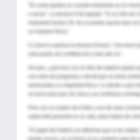
"En estos grados es cuando realmente se ve mucha 
y social." La doctora Ford agregó: "Si un niño de
realmente tuviera 18. No se puede asumir que sus
su madurez física".
O como lo expresa la doctora Emans: "Uno tiene qu
esto puede ser confidencial y esto otro no".
Así que, ¿qué hice con el niño de séptimo grado q
una serie de preguntas y decidí que no tenía senti
amenazaba su integridad física. Lo alenté a que ha
un turno para que me viera y se controlara conmig
Pero con su madre me limité a uno de esos coment
usted esté presente en su vida, para hablar de có
"El papel del médico es diferente que el de madre"
pierde mucho, en el futuro no le confiará nada de l