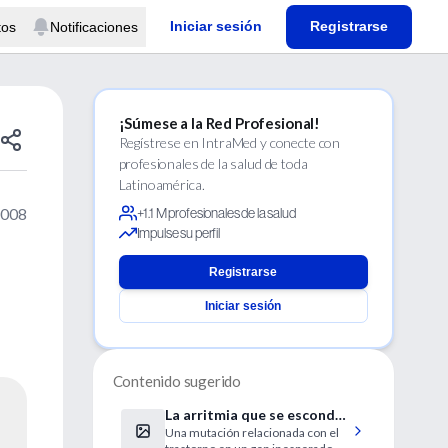
Iniciar sesión
Registrarse
tos
Notificaciones
¡Súmese a la Red Profesional!
Regístrese en IntraMed y conecte con
profesionales de la salud de toda
Latinoamérica.
2008
+1.1 M profesionales de la salud
Impulse su perfil
Registrarse
Iniciar sesión
Contenido sugerido
La arritmia que se esconde
Una mutación relacionada con el
en los genes