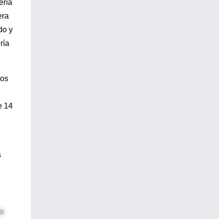
ería
era
do y
ría
sos
e 14
s
ía