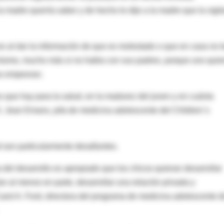
 madre querría saber y de hecho le dije a la madre que la vigil
o al dar la información de que es molestado o que en casa no 
mismo, mucho más si no habla con sus padres, porque uno quie
as empeoran.
os que hay para la salud, en la madurez del joven y en cuánta
 S. Jean Emans, jefa de medicina adolescente del Children´s
 son particularmente desafiantes.
 del desarrollo es apropiado que los chicos quieran desarrollar
 al menos en parte, desarrollar una relación privada y
arol A. Ford, directora del programa de medicina adolescente d