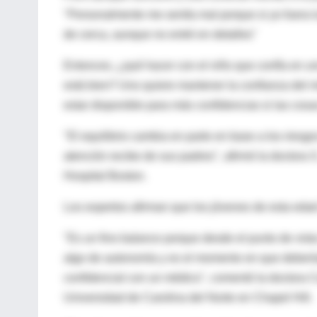
"Personalmente me sentía mal porque si yo fuera la
de cerca, aunque no entré en detalles"
Entonces, ¿qué hacer con el niño que confía en un
está bien? Uno quiere mantener la confianza del 
estar disponible para más confidencias si las cos
"El equilibrio cambia en parte en base a los riesg
atención recibe de sus padres", afirmó la doctora
Hospital Boston.
Los expertos afirman que los jóvenes de esta edad
"Es un fino balance porque desde el punto de vista
algo de autonomía y es el momento en que deberían
confidencial con un médico", comentó la doctora C
Universidad de Carolina del Norte en Chapel Hill.