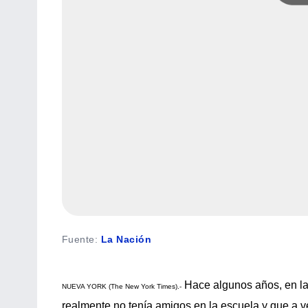
Fuente
:
La Nación
Hace algunos años, en la 
NUEVA YORK (The New York Times).-
realmente no tenía amigos en la escuela y que a ve