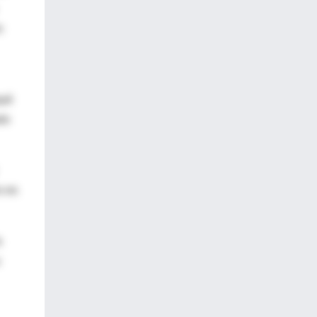
n
qué
lo
o es
a