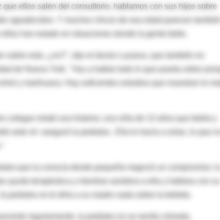
 que ellos salen del consultorio, hablamos con sus hijos sobre
están agradecidos. Y muchos chicos de esa edad parecen tambié
e ellos han estado en situaciones donde la gente bebe.
sobre esto, ¿no?", dijo el doctor Lazarus, que también es
rsidad de Nueva York. "Voy a hablar todo lo que pueda sobre por
cohol y marihuana. Hay suficientes estudios que muestran lo ma
 colegas relató una historia: una niña de 13 años que bebía y
tió ante mí -aseguró la pediatra-. Ella lo hacía a solas, lo que n
."
ediatra que la conocía desde pequeña negoció un compromiso: l
a ayuda terapéutica y mientras asistiera a ella y hablara con su
la pediatra no le diría a su madre nada sobre la bebida.
paciente regularmente, la pediatra no se sentía cómoda,