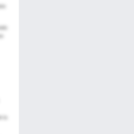
ara
todo
re
e la