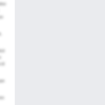
tivo
on
,
icé
o
 dí
que
uno