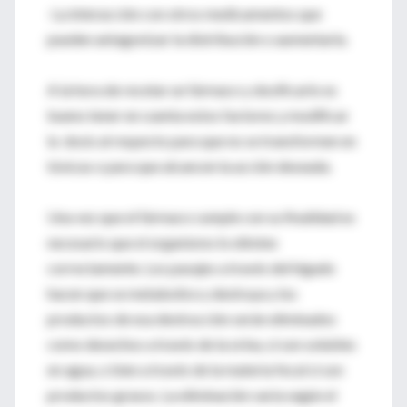
-La interacción con otros medicamentos que
pueden antagonizar la distribución o aumentarla.
A la hora de recetar un fármaco y dosificarlo es
bueno tener en cuenta estos factores y modificar
la dosis al respecto para que no se transformen en
tóxicas o para que alcancen la acción deseada.
Una vez que el fármaco cumple con su finalidad es
necesario que el organismo lo elimine
correctamente. Los pasajes a través del hígado
hacen que se metabolice y destruya y los
productos de esa destrucción serán eliminados
como desechos a través de la orina, si son solubles
en agua, o bien a través de la materia fecal si son
productos grasos. La eliminación varía según el