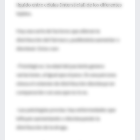
líquido entre células (intersticial) de los diferentes
tejidos.
Hay una serie de factores que alteran la
distribución del fármaco, pudiéndola aumentar o
disminuir. Estos son:
-Fisiológicos: la edad del paciente genera
variaciones, al igual que el peso. En una persona
obesa el volumen de distribución disminuye en
comparación con una que no lo es.
-Las patologías previas: hay enfermedades que
influyen aumentando o disminuyendo la
distribución de la droga.