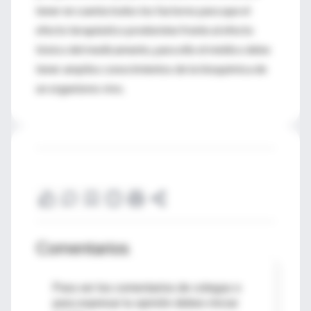
tener en cuenta todos los factores para que el
efecto terapéutico predomine frente al efecto
tóxico del medicamento, para ello el médico debe
tener amplios conocimientos de la bioquímica de
un organismo vivo.
Comentarios
Para ver los comentarios de colegas o
para expresar tu opinión debes iniciar