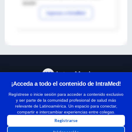
sesión
Ingresar a IntraMed
¡Acceda a todo el contenido de IntraMed!
Centro de Ayuda
Regístrese o inicie sesión para acceder a contenido exclusivo
y ser parte de la comunidad profesional de salud más
relevante de Latinoamérica. Un espacio para conectar,
Términos y condiciones
compartir e intercambiar experiencias entre colegas.
| Políticas de privacidad
Registrarse
| Todos los derechos reservados | Copyright 1997-2026