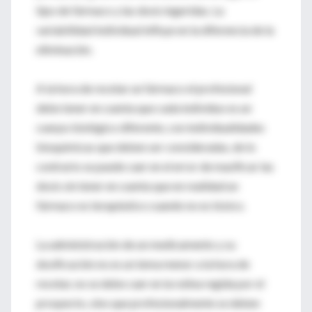
tipo de fármaco y las dosis ingeridas. La
variabilidad individual influye en la diferencia de la
eliminación.
A la hora de recetar un fármaco el profesional
debe tener en cuenta que cada individuo es un
cuerpo biológico diferente, con individualidades
bioquímicas que deben ser consideradas, de lo
contrario se puede caer en el error de masificar las
dosis sin tener en cuenta que en realidad un
fármaco es terapéutico cuando no es tóxico.
La administración de un medicamento y su
dosificación no es un tema menor a la hora de
recetar, no se debe caer en la rutina regida por el
prospecto, sino que profesionalmente se deben