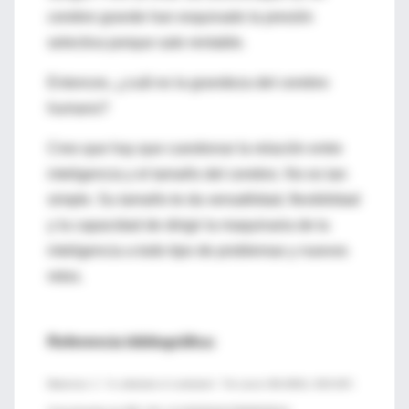
cerebro grande han esquivado la presión
selectiva porque sale rentable.
Entonces, ¿cuál es la grandeza del cerebro
humano?
Creo que hay que cuestionar la relación entre
inteligencia y el tamaño del cerebro. No es tan
simple. Su tamaño te da versatilidad, flexibilidad
y la capacidad de dirigir la maquinaria de tu
inteligencia a todo tipo de problemas y nuevos
retos.
Referencia bibliográfica:
Blakemore, C. “In celebration of cerebration”. The Lancet 366 (9502): 2035-2057,