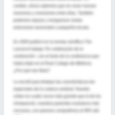
cambio, ahora sabemos que se crean nuevas
neuronas y conexiones entre ellas. También
podemos reparar y reorganizar ciertas
estructuras neuronales a pequeña escala.
En 2005 publicó en la revista científica The
Lancet el trabajo ‘En celebración de la
cerebración’, con el texto de la conferencia que
había dado en el Real Colegio de Médicos.
¿Por qué ese título?
Lo escribí para festejar las características tan
especiales de la corteza cerebral. Nuestro
córtex es cuatro veces más grande que el de los
chimpancés, nuestros parientes evolutivos más
cercanos, con quienes compartimos el 99% del