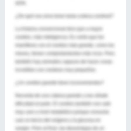
ADN.
¿De qué nos sirve tener tanta corteza cerebral?
La historia convencional dice que a mayor
cerebro, más inteligencia. Es cierto que los
mamíferos con el cerebro más grande, como los
monos, tienen comportamientos más ricos. Pero
también hay animales capaces de hacer cosas
increíbles con cerebros muy pequeños.
¿Un cerebro grande tiene inconvenientes?
Necesita de una cabeza grande y eso añade
dificultad al parto. El cerebro también nos sale
muy caro a nivel metabólico porque consume
casi un tercio del oxígeno y la glucosa en
sangre. Pero al final, las desventajas de un