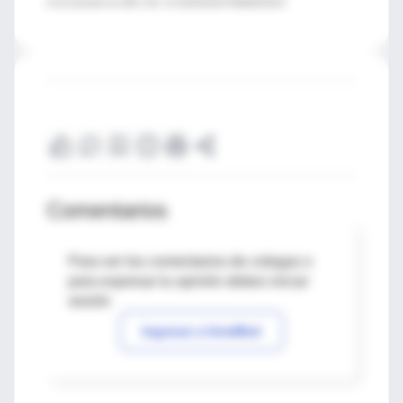
10 de diciembre de 2005. DOI: 10.1016/S0140-6736(05)67816-6
Comentarios
Para ver los comentarios de colegas o
para expresar tu opinión debes iniciar
sesión
Ingresar a IntraMed