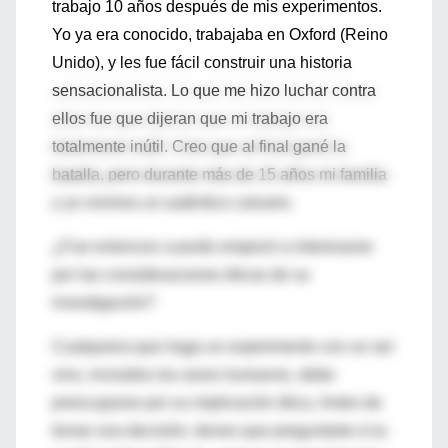
trabajo 10 años después de mis experimentos.
Yo ya era conocido, trabajaba en Oxford (Reino
Unido), y les fue fácil construir una historia
sensacionalista. Lo que me hizo luchar contra
ellos fue que dijeran que mi trabajo era
totalmente inútil. Creo que al final gané la
batalla, pero durante más de 15 años mi familia
y yo vivimos un auténtico calvario.
¿Fue entonces cuando empezó a interesarse
por las consideraciones éticas de su
investigación?
Cualquiera que haga un experimento con un ser
vivo, incluidos los seres humanos, debe
preocuparse por su implicación ética. Antes de
tomar una decisión, tienes que preguntarte si tu