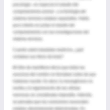
psicología –en especial el estudio del
comportamiento animal– y la fisiología del
sistema nervioso estaban separadas. Había
poco interés en juntar el estudio del
comportamiento con las investigaciones del
sistema nervioso.
Cuando usted estudiaba medicina, ¿qué
contaban sus libros de texto?
Mi libro de mamíferos decía que todas las
neuronas del cerebro se formaban antes de que
hubieses nacido. Es decir, la neurogénesis no
existía y la regeneración de las células
nerviosas se consideraba imposible. Además,
se pensaba que las conexiones neuronales
estaban absolutamente determinadas. En