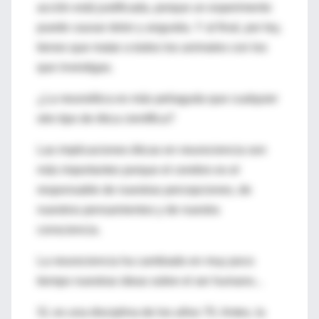
acción está justificada, porque un experimento
puede causar dolor y angustia. Y al final, por ley,
tienes que matar a todos los animales con los
que investigas.
¿La neuroética es más peliaguda que cualquier
otro tipo de ética científica?
Las implicaciones éticas en neurociencia son
más importantes porque el cerebro es el
responsable de nuestras percepciones, de
nuestros pensamientos y de nuestra
consciencia.
La neurociencia ha cambiado en muy poco
tiempo nuestras ideas sobre el ser humano...
Sí, es una disciplina de los años 70. Antes, la