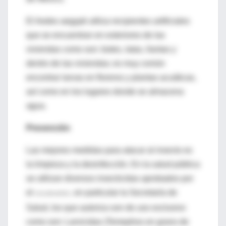
El Aedes aegypti utiliza recipientes artificiales
que se encuentran en exteriores de las
viviendas como son: botes, latas, llantas y
dentro de las viviendas; es muy común
encontrar larvas en floreros y plantas acuáticas,
así como en los lugares donde se almacena
agua.
Prevención
Las mejores medidas para atacar al insecto es
la limpieza y la desinfección. En la salud pública
se utilizan diversos insecticidas aprobados por
el
, en particular la Secretaría de
CICLOPLAFEST
Salud, los que autoriza son de uso exclusivo
como son: Larvicidas (Temephos en grano de