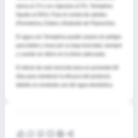
arena al 1% o en cápsulas al 5%, Temephos
líquido al 50%). Para el control de adultos
(Permetrina, Esbiol y Butóxido de Piperonilo).
El agua con Temephos puede usarse sin peligro
para beber y lavar por su baja toxicidad, siempre
y cuando se utilice en la dosis adecuada.
El efecto de este larvicida dura en promedio 60
días para mantener la eficacia del producto,
debido al constante uso del agua doméstica.