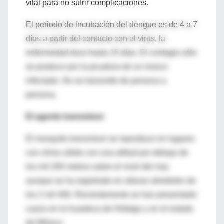
vital para no sufrir complicaciones.
El periodo de incubación del dengue es de 4 a 7
días a partir del contacto con el virus, la
enfermedad dura hasta 15 días. El contagio sólo
se produce por la picadura de un mosco
infectado. No se transmite de persona a
persona.
El agente transmisor
El mosquito transmisor se reproduce en lugares
con clima cálido con una altitud por debajo de
los mil 200 metros sobre el nivel del mar,
aunque se ha registrado en alturas alrededor de
los 2 mil 400. Recientemente se han presentado
casos en la huasteca de Hidalgo y en el estado
de México.