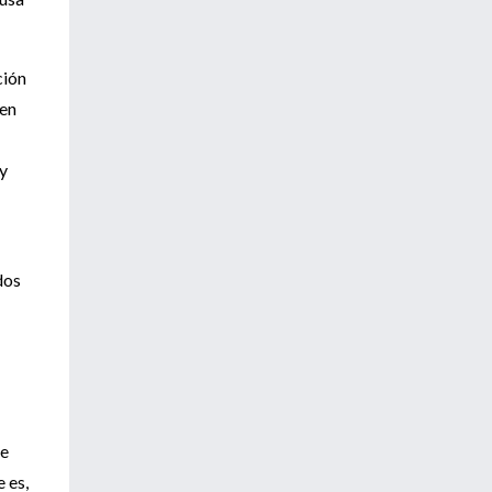
ción
 en
 y
dos
ue
 es,