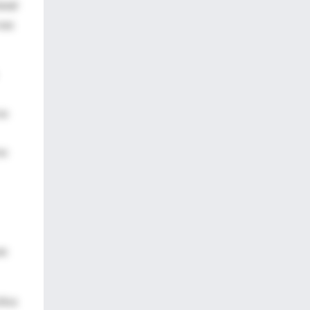
onal
sus
su
su
en
tica