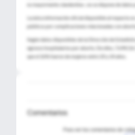
es mayormente clandestina–, no se dispone de datos 
La única información oficial disponible al respecto 
públicos por complicaciones relacionadas con abort
Según datos disponibles de la Dirección de Estadísti
egresos hospitalarios por aborto. De ellos, 7.694 (1
que el 26% fueron de mujeres entre 20 y 24 años.
Comentarios
Para ver los comentarios de coleg