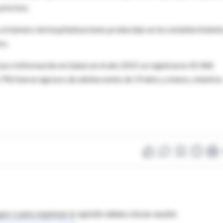
precisos.
es el número de hospitalizaciones producidas en los establecimient
os.
cas e Información en Salud, en el año 2015 se registraron 45.968
6.7%) fueron egresos de adolescentes de 19 años y menos, mientras
as o para expresar tu opinión debes iniciar sesión