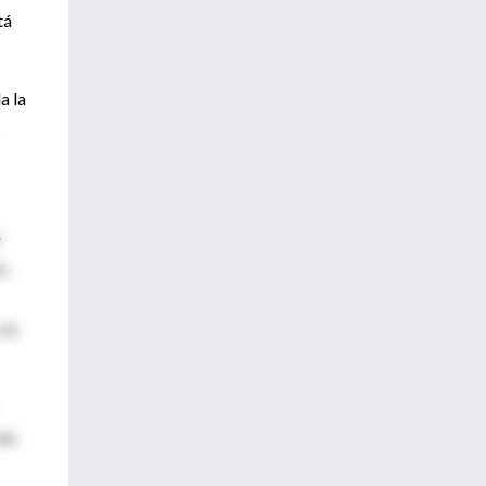
tá
a la
e
n,
 no
al.