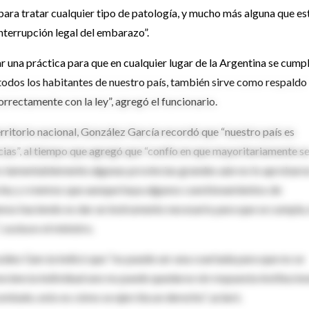
para tratar cualquier tipo de patología, y mucho más alguna que es
interrupción legal del embarazo”.
 una práctica para que en cualquier lugar de la Argentina se cumpl
todos los habitantes de nuestro país, también sirve como respaldo
rrectamente con la ley”, agregó el funcionario.
territorio nacional, González García recordó que “nuestro país es
cias”, al tiempo que agregó que “confío en que mayoritariamente s
ro lamentablemente algunas provincias grandes aún no lo aprobaro
la ley y creemos que aunque haya algunos cuestionamientos de
mos haciendo es dar un instrumento necesario para que se cumpla,
, sostuvo el ministro.
zález García indicó que “no puede ser una coartada para que no se
onciencia individual uno no puede quedarse sin respuesta institucion
bate, esto es cómo se ejercita un derecho”, aclaró.