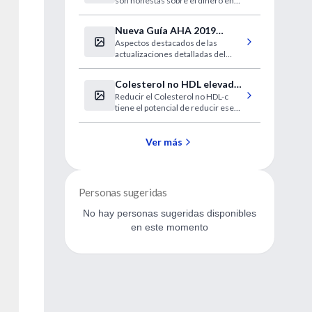
son honestas sobre el dinero en
sus relaciones
Nueva Guía AHA 2019
Aspectos destacados de las
sobre RCP
actualizaciones detalladas del
2019 de las Guías de la AHA para
RCP y ACE
Colesterol no HDL elevado
Reducir el Colesterol no HDL-c
asociado con un mayor
tiene el potencial de reducir ese
riesgo cardiovascular
riesgo, con el mayor beneficio
entre los jóvenes
Ver más
Personas sugeridas
No hay personas sugeridas disponibles
en este momento