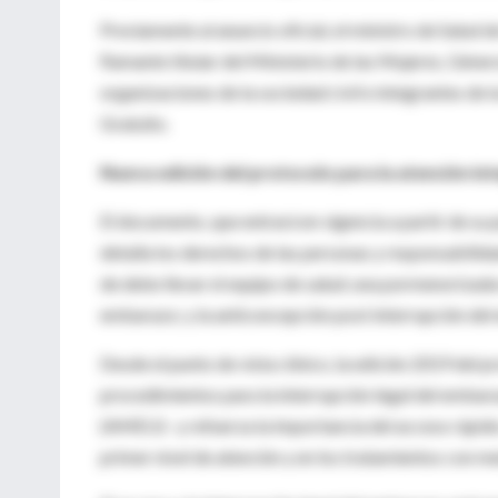
Previamente al anuncio oficial, el ministro de Salud 
flamante titular del Ministerio de las Mujeres, Géne
organizaciones de la sociedad civil e integrantes de
Gratuito.
Nueva edición del protocolo para la atención int
El documento, que entrará en vigencia a partir de su 
detalla los derechos de las personas y responsabilid
de debe llevar el equipo de salud; una pormenorizada
embarazo; y la anticoncepción post interrupción de
Desde el punto de vista clínico, la edición 2019 del
procedimientos para la interrupción legal del emba
(AMEU)– y refuerza la importancia del acceso rápido 
primer nivel de atención y en los tratamientos con 