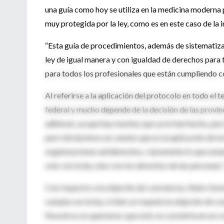
una guía como hoy se utiliza en la medicina moderna 
muy protegida por la ley, como es en este caso de la 
“Esta guía de procedimientos, además de sistematizar
ley de igual manera y con igualdad de derechos para 
para todos los profesionales que están cumpliendo co
Al referirse a la aplicación del protocolo en todo el 
federal y mucho depende de la decisión de las provin
adhieran, ya que hay muchas que ya lo han hecho, pe
pero iniciaremos un camino que es la aplicación de 
organizaciones antiderechos, claramente lo que esta
solo con la ley, sino con los derechos de las personas”
Con respecto a la objeción de conciencia, Ginés Gon
cumpla con la ley, si bien se respeta la objeción de c
Nosotros no queremos que esto se convierta en un com