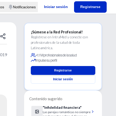
Iniciar sesión
Registrarse
tos
Notificaciones
¡Súmese a la Red Profesional!
Regístrese en IntraMed y conecte con
profesionales de la salud de toda
Latinoamérica.
2019
+1.1 M profesionales de la salud
Impulse su perfil
Registrarse
Iniciar sesión
Contenido sugerido
"Infidelidad financiera"
Las parejas románticas no siempre