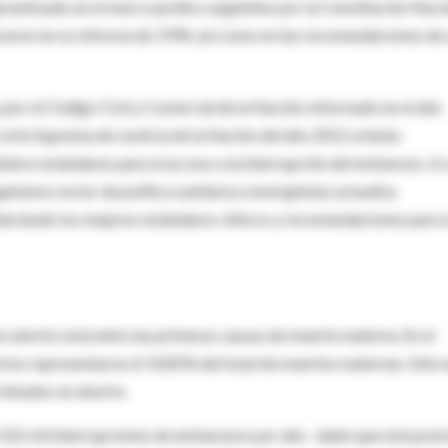
garantizado en el marco jurídico argentino por la Constitución Naci
aron en su reforma de 1994, así como en las recomendaciones de 
 por el Código Civil y Comercial de la Nación reformado en el año
 Corte Suprema de Justicia de la Nación del año 2012 orienta
blece estándares para el acceso a la interrupción del embarazo. A 
nismo rector de política sanitaria a nivel global, actualiza
bleciendo los mejores estándares clínicos y recomendaciones para 
n aborto está entre las primeras causas de muerte materna. En el
tos representaron el 14,85% del total de muertes maternas. Sólo 
minados en aborto.
y 522 mil interrupciones de embarazos por año –dado que esta prác