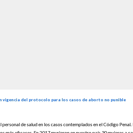
 vigencia del protocolo para los casos de aborto no punible
al personal de salud en los casos contemplados en el Código Penal.
tos más eficaces. En 2017 murieron en nuestro país 30 mujeres a c