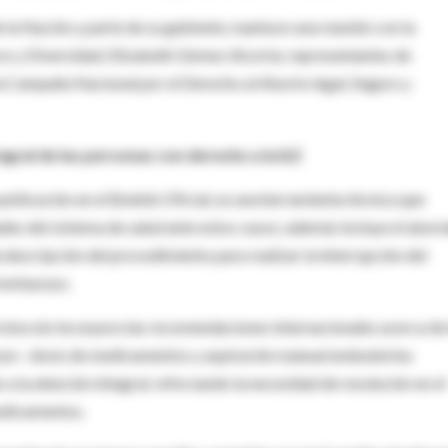
de la Nación y parte de su gabinete, mantuvo una reunión con la
ros y Diversidad, Elizabeth Gómez Alcorta; representantes de
 la Campaña Nacional por el Derecho al Aborto legal, Seguro y
egral de las personas con derecho a la ILE
publicación en el Boletín Oficial, es una herramienta técnica que
ades del sistema de salud ante estos casos; además incluye el abor
 descripción del procedimiento para realizar la interrupción del
l embarazo.
 protocolo incorpora las recomendaciones internacionales acerca de
razo –dosis de medicamentos y aspiración manual endouterina
a la atención integral, reforzando la necesidad de resolución en el
medicamentos.