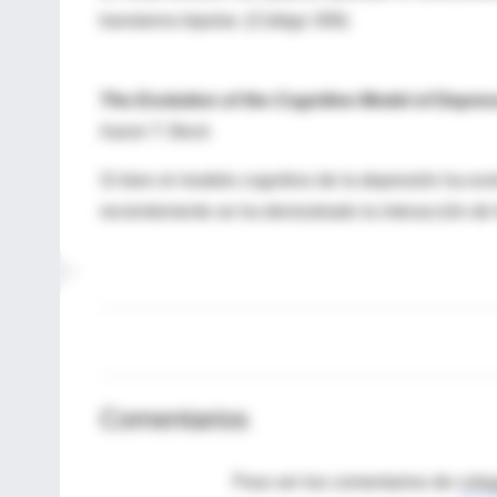
transtorno bipolar. (Código 306)
The Evolution of the Cognitive Model of Depres
Aaron T. Beck
Si bien el modelo cognitivo de la depresión ha e
recientemente se ha demostrado la interacción de 
Comentarios
Para ver los comentarios de coleg