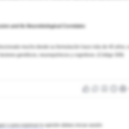
sion and Its Neurobiological Correlates
volucionado mucho desde su formulación hace más de 40 años, 
factores genéticos, neuroquímicos y cognitivos. (Código 308)
as o para expresar tu opinión debes iniciar sesión