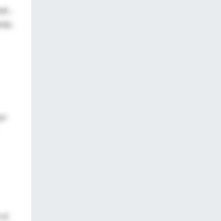
d...
nto.
or
 el