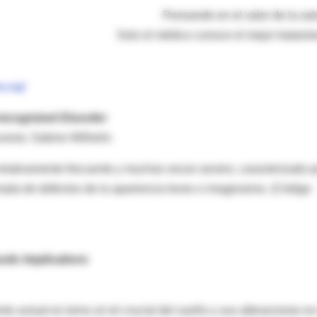
Pensando en el valor de la salu
Solo el médico conoce el mejor tratamie
ne.org/
recognized Disorder
eusner, Sabine Wilhelm
 relativamente frecuente y muchas veces severo, caracterizado p
ada de defectos de la apariencia leves o imaginarios. (Código
utic Implications
to actual en torno al rol crucial del sueño y sus alteraciones en