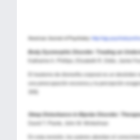
American Journal of Psychiatry:
http://ajp.psychiatryonli
Body Dysmorphic Disorder: Treating an Under
Katharine A. Phillips, Elizabeth R. Didie, Jamie F
El trastorno de dismorfia corporal es un desórden
una preocupación excesiva y la percepción exager
309)
Sleep Disturbance in Bipolar Disorder: Therape
David T. Plante, John W. Winkelman
En esta revisión, los autores abordan el conocimien