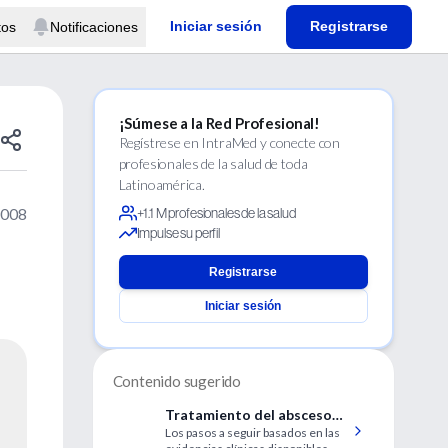
Iniciar sesión
Registrarse
tos
Notificaciones
¡Súmese a la Red Profesional!
Regístrese en IntraMed y conecte con
profesionales de la salud de toda
Latinoamérica.
2008
+1.1 M profesionales de la salud
Impulse su perfil
Registrarse
Iniciar sesión
Contenido sugerido
Tratamiento del absceso
Los pasos a seguir basados en las
basado en la evidencia