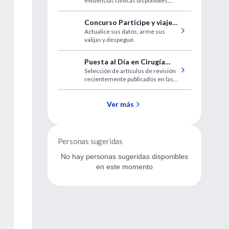
evidencias clínicas disponibles,
una guía para la toma de
decisiones.
Concurso Participe y viaje
Actualice sus datos, arme sus
junto a IntraMed
valijas y despegue.
Puesta al Día en Cirugía
Selección de artículos de revisión
Vascular
recientemente publicados en las
revistas de mayor impacto.
Ver más
Personas sugeridas
No hay personas sugeridas disponibles
en este momento