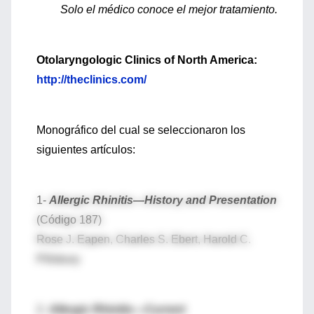
Solo el médico conoce el mejor tratamiento.
Otolaryngologic Clinics of North America:
http://theclinics.com/
Monográfico del cual se seleccionaron los
siguientes artículos:
1-
Allergic Rhinitis—History and Presentation
(Código 187)
Rose J. Eapen, Charles S. Ebert, Harold C.
Pillsbury
2-
Allergic Rhinitis—Current