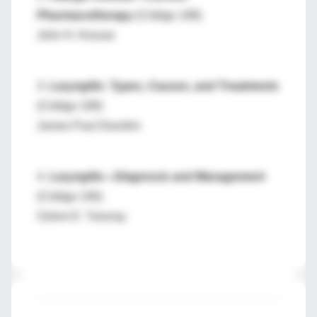
Pharmacotherapy
(Código 188)
John H. Krouse
3-
Laryngitis: Types, Causes, and Treatments
(Código 189)
James Paul Dworkin
4-
Laryngitis—Diagnosis and Management
(Código 190)
Ozlem E. Tulunay