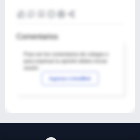
Comentarios
Para ver los comentarios de colegas o
para expresar tu opinión debes iniciar
sesión
Ingresar a IntraMed