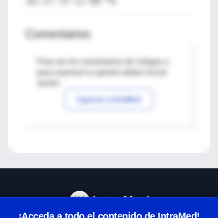
Comentarios
Para ver los comentarios de colegas o
para expresar tu opinión debes iniciar
sesión
Ingresar a IntraMed
¡Acceda a todo el contenido de IntraMed!