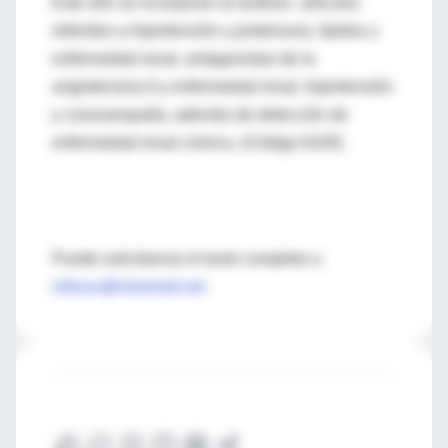
Este año se incorporan al análisis artículos
referidos a hipertensión y proteinuria, lípidos y
enfermedad renal, antagonistas de la
angiotensina II y enfermedad renal, hipertensión
y coronariopatía, además de detección de
enfermedad renal crónica. (Código 6105)
Puede solicitarnos el texto completo a
infouru@intramed.net