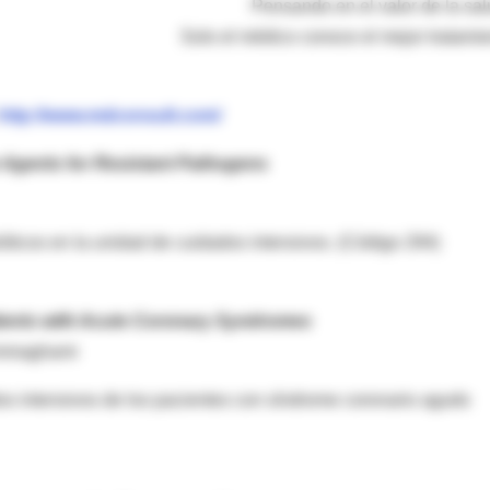
Pensando en el valor de la salu
Solo el médico conoce el mejor tratamie
http://www.mdconsult.com/
on Agents for Resistant Pathogens
ticos en la unidad de cuidados intensivos. (Código 294)
tients with Acute Coronary Syndromes
aemmaghami
dos intensivos de los pacientes con síndrome coronario agudo