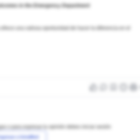
utcomes in the Emergency Department
ofrece una valiosa oportunidad de hacer la diferencia en el
as o para expresar tu opinión debes iniciar sesión
ngresar a IntraMed