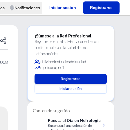
Iniciar sesión
Registrarse
tos
Notificaciones
¡Súmese a la Red Profesional!
Regístrese en IntraMed y conecte con
profesionales de la salud de toda
Latinoamérica.
2008
+1.1 M profesionales de la salud
Impulse su perfil
Registrarse
Iniciar sesión
Contenido sugerido
Puesta al Día en Nefrología
Encontrará una selección de