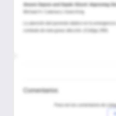
Severe Sepsis and Septic Shock: Improving O
Michael H. Catenacci, Kaira King
La atención del paciente séptico en la emergencia 
combate de esta grave afección. (Código 290)
Comentarios
Para ver los comentarios de coleg
I