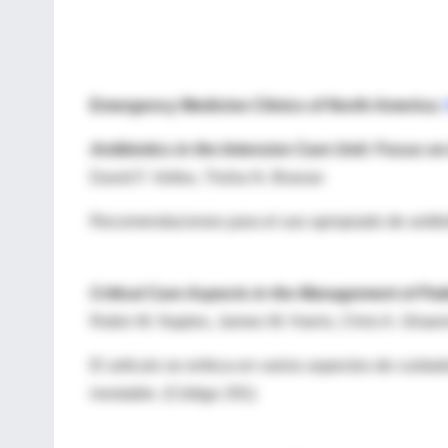
Emergency Medicine Clinics of North America:
Antibiotics in the Intensive Care Unit: Focus 
David F. Volles, Trisha N. Branan
Recomendaciones para el uso apropiado de antibió
Critical Care Aspects in the Management of Pa
Robin M. Naples, James W. Harris, Chris A. Gh
El artículo se enfoca en varios aspectos de cuida
inestable. (Código 291)