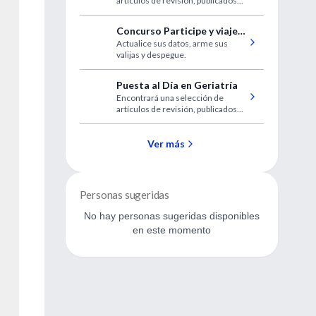
artículos de revisión, publicados
recientemente en las revistas de
mayor impacto.
Concurso Participe y viaje
Actualice sus datos, arme sus
junto a IntraMed
valijas y despegue.
Puesta al Día en Geriatría
Encontrará una selección de
artículos de revisión, publicados
recientemente en las revistas de
mayor impacto.
Ver más
Personas sugeridas
No hay personas sugeridas disponibles
en este momento