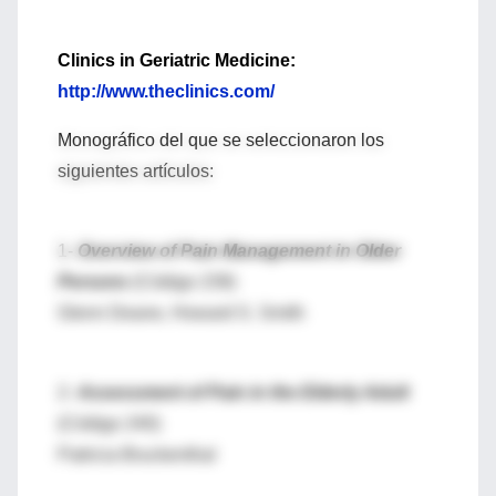
Clinics in Geriatric Medicine:
http://www.theclinics.com/
Monográfico del que se seleccionaron los
siguientes artículos:
1-
Overview of Pain Management in Older
Persons
(Código 239)
Glenn Deane, Howard S. Smith
2-
Assessment of Pain in the Elderly Adult
(Código 240)
Patricia Bruckenthal