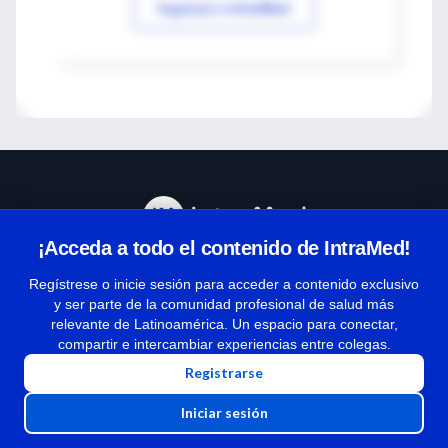
Ingresar a IntraMed
¡Acceda a todo el contenido de IntraMed!
Centro de Ayuda
Regístrese o inicie sesión para acceder a contenido exclusivo
y ser parte de la comunidad profesional de salud más
relevante de Latinoamérica. Un espacio para conectar,
Términos y condiciones
compartir e intercambiar experiencias entre colegas.
| Políticas de privacidad
Registrarse
| Todos los derechos reservados | Copyright 1997-2026
Iniciar sesión