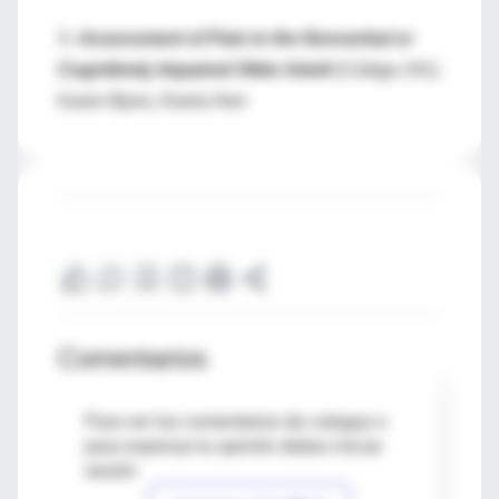
3-
Assessment of Pain in the Nonverbal or
Cognitively Impaired Older Adult
(Código 241)
Karen Bjoro, Keela Herr
Comentarios
Para ver los comentarios de colegas o
para expresar tu opinión debes iniciar
sesión