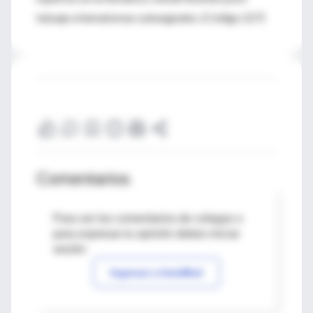
tatuaje a hematomas subungeales. (Código 227)
Comentarios
Para ver los comentarios de colegas o
para expresar tu opinión debes iniciar
sesión
Ingresar a IntraMed