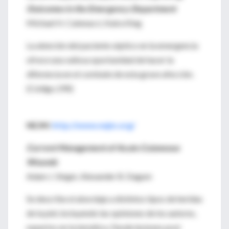
Outcomes in the Emergency Department
Michael H. Catenacci, Kaira King
La atención del paciente séptico en la emergencia
ofrece una valiosa oportunidad de hacer la
diferencia en el combate de esta grave afección.
(Código 290)
NEJM:
http://www.nejm.org/
Current Management of Acute Cutaneous
Wounds
Adam J. Singer, Alexander B. Dagum
Se describe el abordaje a distintos tipos de heridas
de la piel, incluyendo las opiniones de los autores,
expertos en la temática. Desde lesiones post