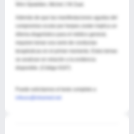
Wim Opstelten, Michel J W Zaal.
Además de que las manifestaciones agudas del
compromiso ocular por herpes zoster implica un
dilema diagnóstico para el médico general,
requiere tomar una serie de conductas
terapéuticas en el primer momento. Estos temas
se analizan en relación a la evidencia
disponible. (Código 6167)
Puede solicitarnos el texto completo a
infouru@intramed.net