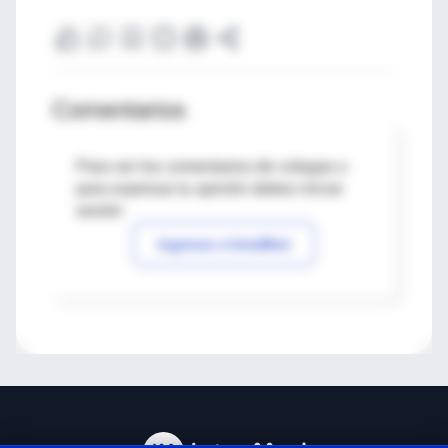
Comentarios
Para ver los comentarios de colegas o
para expresar tu opinión debes iniciar
sesión
Ingresar a IntraMed