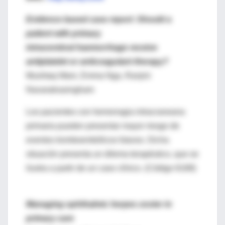
Evidence based case report: Should a
patient with primary
intracerebral haemorrhage receive
antiplatelet or anticoagulant therapy?
Mushtaq Wani, Emma Nga, Ranjini
Navaratnasingham
Los pacientes con hemorragia intracraneana
primaria pueden presentar mayor riesgo de
eventos tromboembólicos futuros. Dicha
situación presenta un dilema terapéutico, que se
ilustra a partir de un caso clínico. (Código 6168)
Managing ophthalmic herpes zoster in
primary care