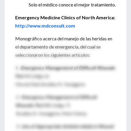
Solo el médico conoce el mejor tratamiento.
Emergency Medicine Clinics of North America:
http://www.mdconsult.com
Monográfico acerca del manejo de las heridas en
el departamento de emergencia, del cual se
seleccionaron los siguientes artículos:
1-
Emergency Management of Difficult Wounds:
Part I
(Código 6)
Vincent Ball, Bradley N. Younggren
2-
Emergency Management of Difficult
Wounds: Part II
(Código 7)
Bradley N. Younggren, Mark Denny
3-
Use of Appropriate Antimicrobials in Wound