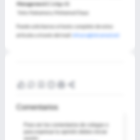
Management
(Código 8)
Yoko Nakamura, Mohamud Daya
Puede solicitarnos el texto completo de estos
artículos a través del mail:
infouru@intramed.net
Comentarios
Para ver los comentarios de colegas o
para expresar tu opinión debes iniciar
sesión