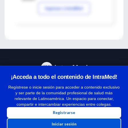
Ingresar a IntraMed
¡Acceda a todo el contenido de IntraMed!
Centro de Ayuda
Regístrese o inicie sesión para acceder a contenido exclusivo
y ser parte de la comunidad profesional de salud más
relevante de Latinoamérica. Un espacio para conectar,
Términos y condiciones
compartir e intercambiar experiencias entre colegas.
| Políticas de privacidad
Registrarse
| Todos los derechos reservados | Copyright 1997-2026
Iniciar sesión