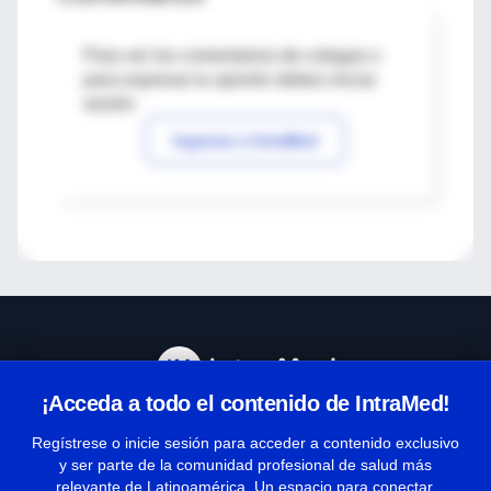
Para ver los comentarios de colegas o
para expresar tu opinión debes iniciar
sesión
Ingresar a IntraMed
¡Acceda a todo el contenido de IntraMed!
Centro de Ayuda
Regístrese o inicie sesión para acceder a contenido exclusivo
y ser parte de la comunidad profesional de salud más
relevante de Latinoamérica. Un espacio para conectar,