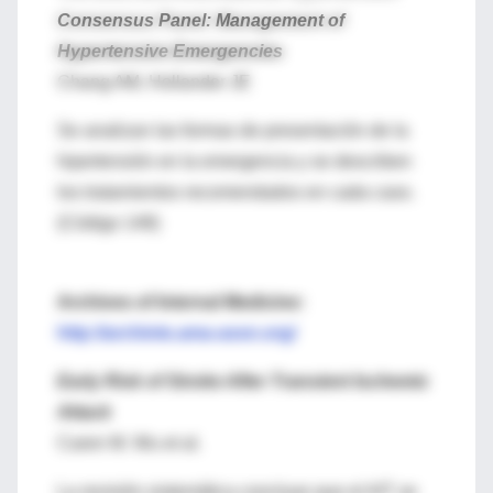
Consensus Panel: Management of
Hypertensive Emergencies
Chang AM, Hollander JE
Se analizan las formas de presentación de la
hipertensión en la emergencia y se describen
los tratamientos recomendados en cada caso.
(Código 148)
Archives of Internal Medicine:
http://archinte.ama-assn.org/
Early Risk of Stroke After Transient Ischemic
Attack
Caren M. Wu et al.
La revisión sistemática concluye que el AIT se