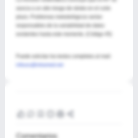
asocia a un alto riesgo de stroke en el corto
plazo. Problemas metodológicos serían
responsables de la variabilidad de datos
existentes hasta este momento. (Código 45)
Puede solicitar los textos completos al mail:
infouru@intramed.net
Comentarios