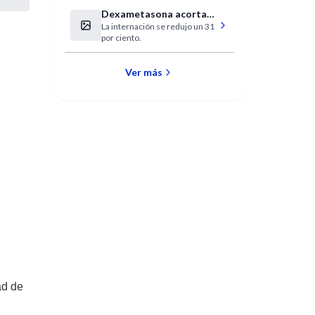
Dexametasona acorta
La internación se redujo un 31
internaciones de bebés
por ciento.
con bronquiolitis
Ver más
ad de