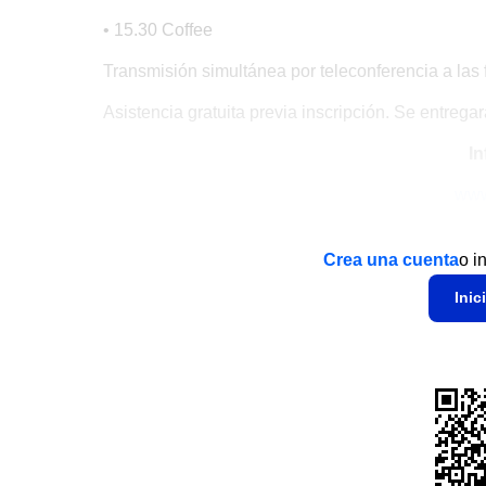
• 15.30 Coffee
Transmisión simultánea por teleconferencia a las f
Asistencia gratuita previa inscripción. Se entrega
In
www
Crea una cuenta
o i
Inic