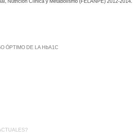
nal, Nutrición Clínica y Metabolismo (FELANPE) 2012-2014.
O ÓPTIMO DE LA HbA1C
ACTUALES?