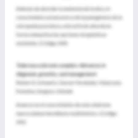
Además de abordar la anatomía de la uña y el
conocimiento actual acerca de la patogénesis de la
onicopatía psoriásica, este artículo aborda en
forma exhaustiva las opciones terapéuticas
existentes. (Código 244)
Tuberous sclerosis complex: Advances in
diagnosis, genetics, and management
Robert A. Schwartz, Geover Fernández, Katarzyna
Kotulska, Sergiusz Jóźwiak
Avances en el conocimiento de este síndrome
neurocutáneo hereditario multistémico. (Código
245)