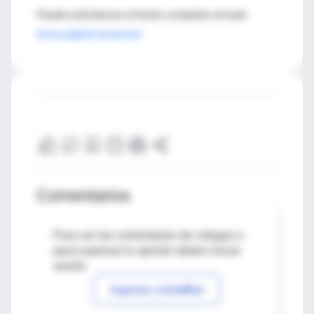
Puede solicitarnos el texto completo al mail:
infouru@intramed.net
Comentarios
Para ver los comentarios de colegas o
para expresar tu opinión debes iniciar
sesión
Ingresar a IntraMed