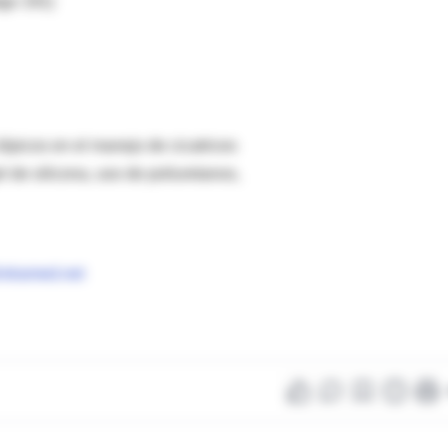
igo 191)
 tópicos en el manejo de cicatrices
l de silicona, uso de poliuretanos,
ntramed.net