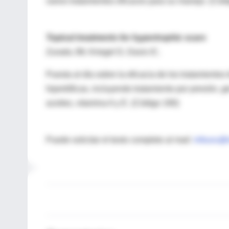
varios tratamientos eficaces para su manejo. (Cód
Topical treatments for hypertrophic scars
Zurada JM, Kriegel D, Davis IC.
Puesta al día sobre la eficacia de los tratamientos
hipertóficas, incluyendo tratamiento por presión, ge
aceites, vitamina A y E. (Código 190)
Puede solicitar el texto completo al mail:
infouru@i