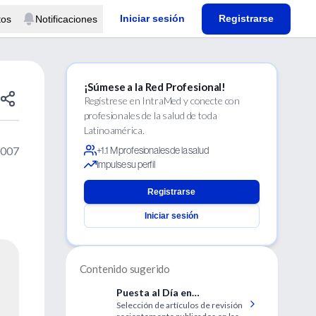
Iniciar sesión
Registrarse
tos
Notificaciones
¡Súmese a la Red Profesional!
Regístrese en IntraMed y conecte con
profesionales de la salud de toda
Latinoamérica.
2007
+1.1 M profesionales de la salud
Impulse su perfil
Registrarse
Iniciar sesión
Contenido sugerido
Puesta al Día en
Selección de artículos de revisión
Gastroenterología