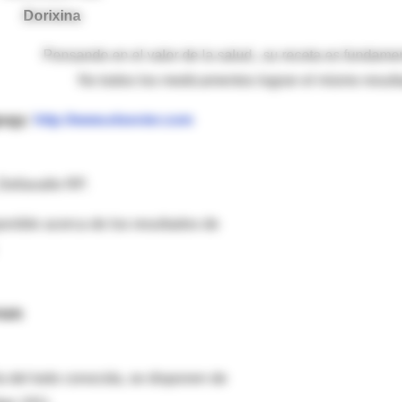
Dorixina
Pensando en el valor de la salud...su receta es fundamen
No todos los medicamentos logran el mismo result
gogy:
http://www.elsevier.com
ellavalle RP.
onible acerca de los resultados de
ials
a del todo conocida, se disponen de