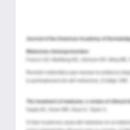
Journal of the American Academy of Dermatol
Melanoma chemoprevention
Francis SO, Mahlberg MJ, Johnson KR, Ming ME, D
Revisión sistemática que resume la evidencia disp
la quimioprevención del melanoma. (Código 189)
The treatment of melasma: a review of clinical tr
Gupta AK, Gover MD, Nouri K, Taylor S.
Si bien la precisa causa del melasma no es todaví