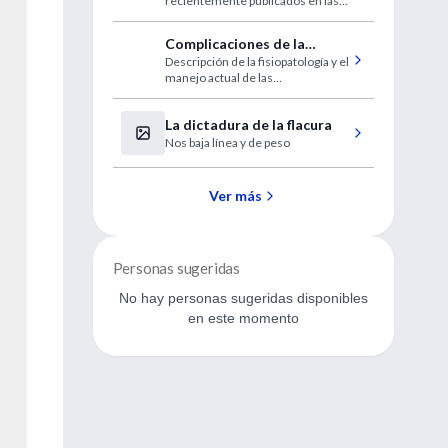
recientemente publicados en las
revistas de mayor impacto.
Complicaciones de la
Descripción de la fisiopatología y el
hipertensión portal
manejo actual de las
complicaciones de la de la
hipertensión portal, en especial de
La dictadura de la flacura
la profilaxis y el tratamiento de las
várices sangrantes y la ascitis.
Nos baja línea y de peso
Ver más
Personas sugeridas
No hay personas sugeridas disponibles
en este momento