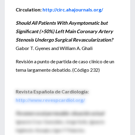
Circulation:
http://circ.ahajournals.org/
Should All Patients With Asymptomatic but
Significant (>50%) Left Main Coronary Artery
Stenosis Undergo Surgical Revascularization?
Gabor T. Gyenes and William A. Ghali
Revisión a punto de partida de caso clínico de un
tema largamente debatido. (Código 232)
Revista Española de Cardiología:
http://www.revespcardiol.org/
Foramen oval permeable: situación actual
Ignacio Cruz-González, Jorge Solis, Ignacio
Inglessis-Azuaje y Igor F Palacios.