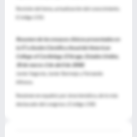
Revisión del tema, actualización del conocimiento.
(Código 231)
Resumen de los ensayos clínicos presentados en
la 57.a Sesión Científica Anual del American
College of Cardiology (Chicago, Estados Unidos,
30 de marzo-2 de abril de 2008)
Javier Segovia, Javier Bermejo y Fernando
Alfonso.
Resúmen en español, por área temática, de lo más
destacado del congreso. (Código 230)