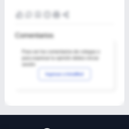
Comentarios
Para ver los comentarios de colegas o
para expresar tu opinión debes iniciar
sesión
Ingresar a IntraMed