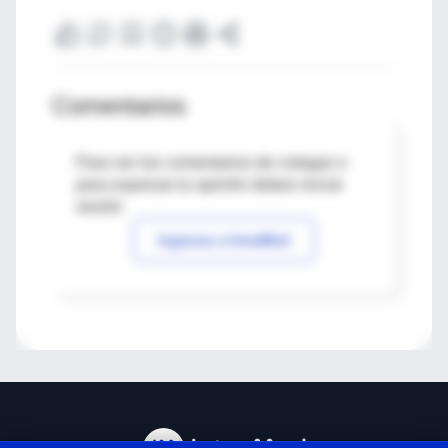
Comentarios
Para ver los comentarios de colegas o
para expresar tu opinión debes iniciar
sesión
Ingresar a IntraMed