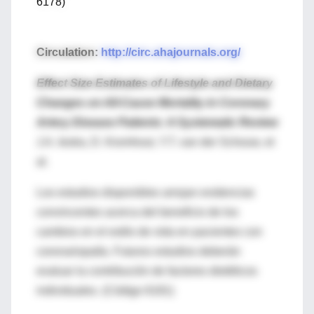
6178)
Circulation:
http://circ.ahajournals.org/
Effect Size Estimates of Lifestyle and Dietary
Changes on All-Cause Mortality in Coronary
Artery Disease Patients: A Systematic Review
J.A. Iestra, D. Kromhout, Y.T. van der Schouw, et
al.
Los estudios disponibles arrojan evidencias
convincentes acerca del beneficio de los
cambios en el estilo de vida en pacientes con
coronariopatía. Futuros estudios deberán
evaluar la contribución de factores dietéticos
individuales. (Código 6181)