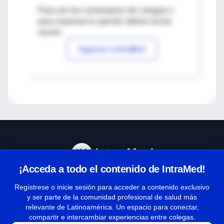
Para ver los comentarios de colegas o
para expresar tu opinión debes iniciar
sesión
Ingresar a IntraMed
¡Acceda a todo el contenido de IntraMed!
Centro de Ayuda
Regístrese o inicie sesión para acceder a contenido exclusivo
y ser parte de la comunidad profesional de salud más
relevante de Latinoamérica. Un espacio para conectar,
Términos y condiciones
compartir e intercambiar experiencias entre colegas.
| Políticas de privacidad