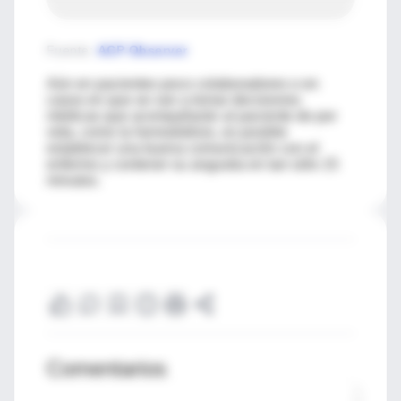
Fuente
:
ACP Observer
Aún en pacientes poco colaboradores o en
casos en que se van a tomar decisiones
médicas que acompañarán al paciente de por
vida, como la hemodiálisis, es posible
establecer una buena comunicación con el
enfermo y contener su angustia en tan sólo 15
minutos.
Comentarios