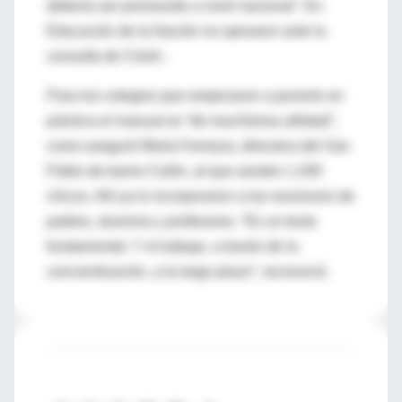
debería ser promovido a nivel nacional”. En
Educación de la Nación no opinaron ante la
consulta de Clarín .
Para los colegios que empezaron a ponerlo en
práctica el manual es “de muchísima utilidad”,
como aseguró María Ferreyra, directora del San
Pablo de barrio Colón, al que asisten 1.200
chicos. Allí ya lo incorporaron a las reuniones de
padres, alumnos y profesores. “Es un texto
fundamental. Y el trabajo, a través de la
concientización, a la largo plazo”, reconoció.