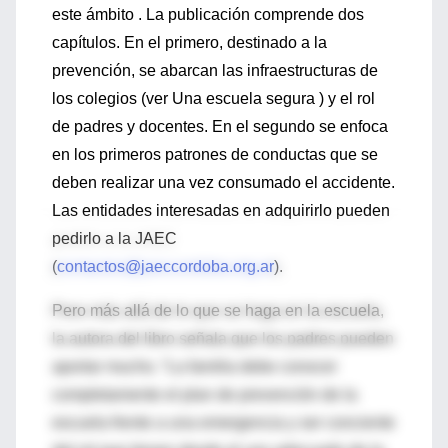
este ámbito . La publicación comprende dos
capítulos. En el primero, destinado a la
prevención, se abarcan las infraestructuras de
los colegios (ver Una escuela segura ) y el rol
de padres y docentes. En el segundo se enfoca
en los primeros patrones de conductas que se
deben realizar una vez consumado el accidente.
Las entidades interesadas en adquirirlo pueden
pedirlo a la JAEC
(
contactos@jaeccordoba.org.ar
).
Pero más allá de lo que se haga en la escuela,
la autora del libro señala que los padres pueden
aportar mucho. “La familia debe conocer
completamente el plan de prevención de la
escuela frente a una emergencia y ser conciente