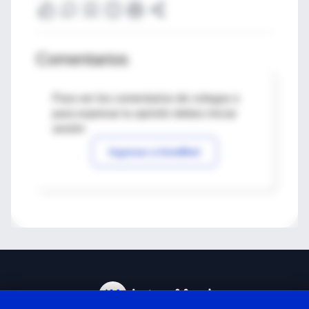
Comentarios
Para ver los comentarios de colegas o
para expresar tu opinión debes iniciar
sesión
Ingresar a IntraMed