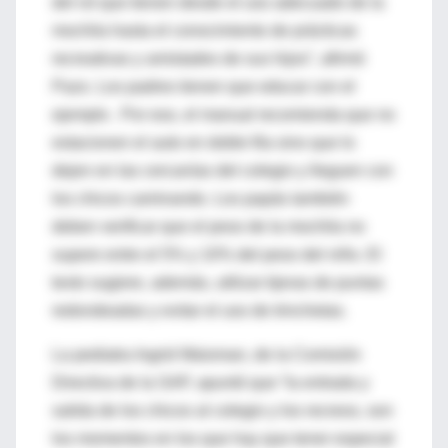
del rol que tienen desde el uso adecuado de la
mochila hasta el conocimiento de prácticas
recreativas y amistades de sus hijos”, afirmó
Pazo. Los padres tienen que educar con el
ejemplo . Por eso, el manual recomienda que no
estacionen el auto en doble fila sino que lo
dejen en las cercanías del colegio y lleguen con
los chicos caminando. Los papás también
deben verificar que el peso de la mochila no
supere entre el 5% y 10% del peso del niño. El
texto sugiere, además, utilizar tijeras de puntas
redondeadas y evitar el uso de trinchetas.
La pediatra Ingrid Waisman, de la Comisión
Directiva de la SAP, apuntó que “la entrada y
salida de los chicos al colegio y los recreos, son
los momentos en los que hay que tener especial