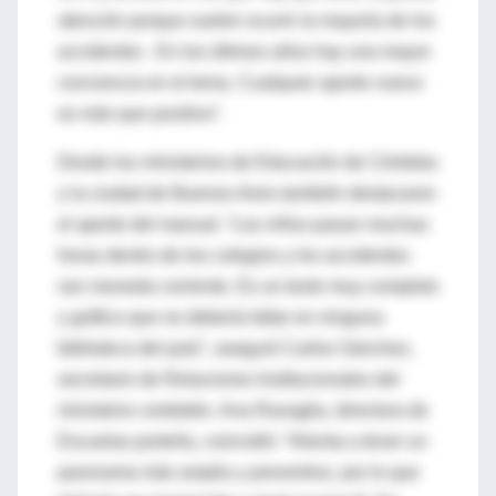
atención porque suelen ocurrir la mayoría de los
accidentes . En los últimos años hay una mayor
conciencia en el tema. Cualquier aporte nuevo
es más que positivo”.
Desde los ministerios de Educación de Córdoba
y la ciudad de Buenos Aires también destacaron
el aporte del manual. “Los niños pasan muchas
horas dentro de los colegios y los accidentes
son moneda corriente. Es un texto muy completo
y gráfico que no debería faltar en ninguna
biblioteca del país”, aseguró Carlos Sánchez,
secretario de Relaciones Institucionales del
ministerio cordobés. Ana Ravaglia, directora de
Escuelas porteña, coincidió: “Alienta a tener un
panorama más amplio y preventivo, por lo que