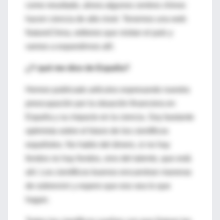
como resultado, ahora algunos centros chinos
hacen ciencia de alto nivel. Tenemos una web
NatureChina, editores que visitan el país y
vamos a expandirnos allí.
¿Y qué me dice de España?
Hemos publicado artículos expresando nuestra
preocupación por la situación financiera en
España y su impacto en la ciencia. Soy bastante
optimista sobre el futuro de los científicos
españoles. No hablo del dinero, si no hay
fondos no hay fondos, sino del talento, que está
ahí. Los científicos buenos encuentran maneras
de sobrevivir y espero que eso sea lo que
hagan.