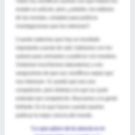
Todos los científicos sueñan con que Nature les
acepte un artículo, pero ¿ustedes, los editores
de las revistas, compiten para publicar
investigaciones que les interesan?
Cuando sabemos que hay un resultado
importante a punto de salir, hablamos con los
autores para animarles a publicar con nosotros.
Visitamos muchísimos laboratorios y nos
aseguramos de que sus científicos sepan que
nos interesan. Sí, puede que sea una
competición, pero distinta a lo que se suele
entender por competición. Buscamos a la gente
brillante. Es lo que haces cuando quieres
publicar la mejor ciencia del mundo.
"Lo que adoro de la ciencia es lo