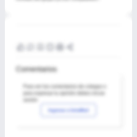
Comentarios
Para ver los comentarios de colegas o
para expresar tu opinión debes iniciar
sesión
Ingresar a IntraMed