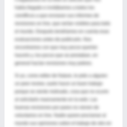
había llegado e invitábamos a todos los
científicos a que enviaran sus informes de
revisiones on line, que serían visibles para todo
el mundo. Después tendríamos en cuenta esas
evaluaciones antes de publicarlo. Nos
encontramos con que muy pocos querían
hacerlo y, los pocos que se prestaban, en
general hacían revisiones muy pobres.
Si yo, como editor de Nature, le pido a alguien
un peer review, suele hacer un buen trabajo
porque se siente motivado, cosa que no ocurre
al solicitarlo masivamente en la web. Las
buenas revisiones por pares no vienen de
voluntarios on line. Nadie quiere proclamar al
mundo sus opiniones sobre el trabajo de otro en