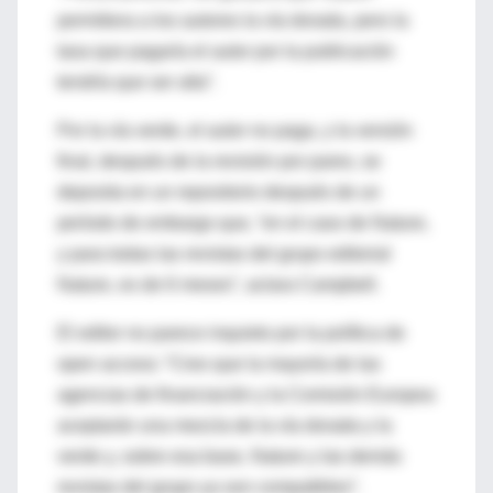
permitiera a los autores la vía dorada, pero la
tasa que pagaría el autor por la publicación
tendría que ser alta”.
Por la vía verde, el autor no paga, y la versión
final, después de la revisión por pares, se
deposita en un repositorio después de un
período de embargo que, “en el caso de Nature,
y para todas las revistas del grupo editorial
Nature, es de 6 meses”, aclara Campbell.
El editor no parece inquieto por la política de
open access: “Creo que la mayoría de las
agencias de financiación y la Comisión Europea
aceptarán una mezcla de la vía dorada y la
verde y, sobre esa base, Nature y las demás
revistas del grupo ya son compatibles”.