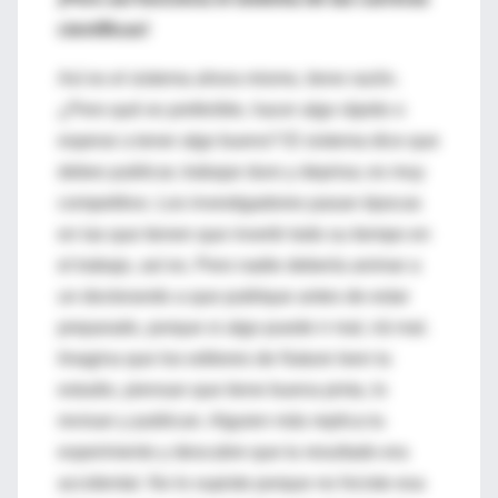
científicas!
Así es el sistema ahora mismo, tiene razón.
¿Pero qué es preferible, hacer algo rápido o
esperar a tener algo bueno? El sistema dice que
debes publicar, trabajar duro y deprisa; es muy
competitivo. Los investigadores pasan épocas
en las que tienen que invertir todo su tiempo en
el trabajo, así es. Pero nadie debería animar a
un doctorando a que publique antes de estar
preparado, porque si algo puede ir mal, irá mal.
Imagina que los editores de Nature leen tu
estudio, piensan que tiene buena pinta, lo
revisan y publican. Alguien más replica tu
experimento y descubre que tu resultado era
accidental. No lo supiste porque no hiciste esa