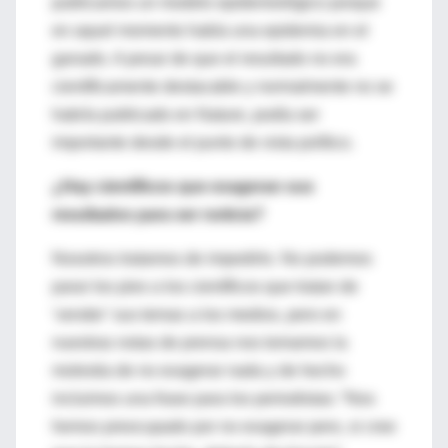
publicamos un modelo epidemiológico porque
en aquel momento había una epidemia en el
ganado. A pesar de que el resultado no era
científicamente destacable y normalmente no se
habría publicado en Nature, podía ser
importante desde el punto de vista político.
¿Hay científicos que exageran sus
resultados para ser noticia?
Nosotros tratamos de impedirlo. No podemos
parar los pies a los científicos que tratan de
‘vender’ sus temas a los medios, pero en
nuestras notas de prensa nos tomamos la
molestia de no exagerar nada y de hecho
incluimos una frase para los periodistas: “Nos
hemos preocupado por no exagerar pero, si cree