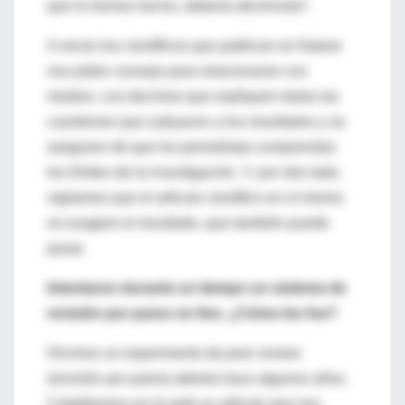
que lo hemos hecho, debería decírnoslo”.
A veces los científicos que publican en Nature
nos piden consejo para relacionarse con
medios. Les decimos que expliquen todas las
cuestiones que subyacen a los resultados y se
aseguren de que los periodistas comprendan
los límites de la investigación. Y, por otro lado,
vigilamos que el artículo científico en sí mismo
no exagere el resultado, que también puede
pasar.
Intentaron durante un tiempo un sistema de
revisión por pares on line. ¿Cómo les fue?
Hicimos un experimento de
peer review
(revisión por pares) abierta hace algunos años.
Colgábamos en la web un artículo que nos