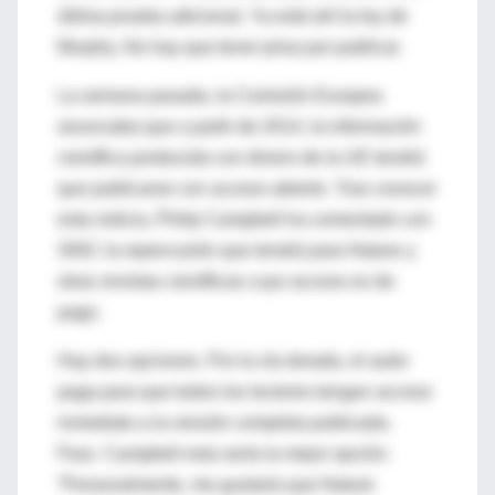
última prueba adicional. Ya está ahí la ley de
Murphy. No hay que tener prisa por publicar.
La semana pasada, la Comisión Europea
anunciaba que a partir de 2014, la información
científica producida con dinero de la UE tendrá
que publicarse con acceso abierto. Tras conocer
esta noticia, Philip Campbell ha comentado con
SINC la repercusión que tendrá para Nature y
otras revistas científicas cuyo acceso es de
pago.
Hay dos opciones. Por la vía dorada, el autor
paga para que todos los lectores tengan acceso
inmediato a la versión completa publicada.
Para Campbell esta sería la mejor opción:
“Personalmente, me gustaría que Nature