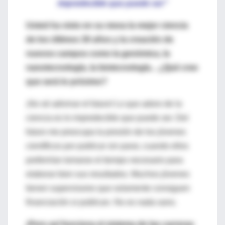
impredecible que puede ser"
Usted ha visto en su mesa la mejor ciencia
de los últimos 30 años y la creación de
nuevos campos como la genómica, la
nanotecnología, la biotecnología... ¿Qué cree
que será lo próximo?
¡No sé adivinar el futuro! Lo que adoro de la
ciencia es lo impredecible que puede ser. Del
futuro me preocupa la presión de los jóvenes
científicos por publicar sin parar, cuando ellos
preferirían tomarse el tiempo necesario para
elaborar bien sus resultados. Muchos jóvenes
tienen supervisores que solamente consiguen
financiación si publican. No es nada sano.
¡Pero así funciona el sistema de las carreras