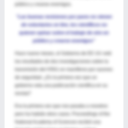
público y crearse enemigos.
“Las buenas revisiones por pares no vienen
de voluntarios on line, los científicos no
quieren opinar sobre el trabajo de otro en
público y crearse enemigos"
Hace nueve meses, el Gobierno de EE UU vetó
los resultados de dos investigaciones sobre la
transmisión del H5N1 en mamíferos por razones
de seguridad. ¿Es la primera vez que un
gobierno veta una publicación científica en su
revista?
Era la primera vez que nos pasaba a nosotros
pero ha habido otros casos. Proceedings of the
National Academy of Sciences recibió una