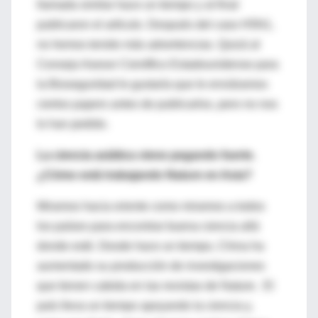
llamada similar hace un tiempo y al final
publicaron el artículo. Después del caso H5N1,
no hemos tenido más advertencias. Quizá al
Consejo Asesor Científico Estadounidense para
la Bioseguridad le gustaría que le enviáramos
ciertos papers antes de publicarlos, pero no nos
lo han pedido.
La ciencia asiática viene pegando fuerte.
¿Cómo está trabajando Nature en Asia?
Miramos hacia oriente como miramos a todos
los países para encontrar buena ciencia allá
donde esté. Desde hace un tiempo, China ha
aumentado su producción de investigaciones
que tienen cabida en las revistas de Nature. El
país lleva un tiempo apoyando la ciencia y,