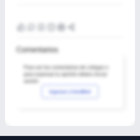
Comentarios
Para ver los comentarios de colegas o
para expresar tu opinión debes iniciar
sesión
Ingresar a IntraMed