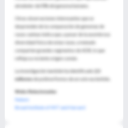
alrededor del
5%
del genoma humano.
Otras observaciones interesantes que se
desprenden de la comparación de genomas de
razas caninas indica que, a pesar de la asombrosa
diversidad física de estas razas, a menudo
comparten grandes segmentos de ADB, lo que
refleja su reciente origen común.
La investigación también ha identificado
2,5
millones
de polimorfismos de un solo nucleótido.
Webs Relacionadas
Nature
Broad Institute of MIT and Harvard