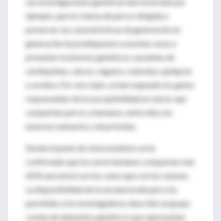
Las investigaciones genéticas han mostrado por
ejemplo, que la crianza de perros dirigida a
preservar sus características de generación en
generación ha predispuesto a muchas razas a
presentar trastornos genéticos causantes de
cardiopatías, cáncer, ceguera, cataratas, epilepsia
y sordera. Por otro lado, se han mapeado los genes
responsables de la susceptibilidad al cáncer que
comparten perros y humanos, entre ellos los
tumores mamarios y de próstata.
Desde el punto de vista evolutivo se ha
confirmado que los seres humanos comparten más
ADN ancestral con los canes que con los ratones.
La disponibilidad de la secuencia del perro ha
permitido a los investigadores describir un grupo
común de elementos genéticos que representan