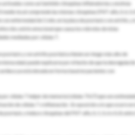
es activadas como así también citoquinas inflamatorias y enzimas
 El medio local comprende las mismas citoquinas (FNT-alfa, IL-6, IL-
 con enfermedad de Crohn, en la placa de psoriasis o en artritis, y 
nfección, estrés emocional que causa los rebrotes de éstas
ades mediadas por células T.
 psoriasis y con artritis psoriásica tienen un riesgo más alto de
 misma edad, puede explicarse por el hecho de que la desregulació
ardíaca ya está elevada en forma basal en pacientes con
da por células T helper de memoria (células Th17) que son estimula
ación de células T e inflamación. En oposición a lo que ocurre en 
 psoriasis, e induce citoquinas del FNT-alfa, IL-1, IL-6 e IL-8, entre