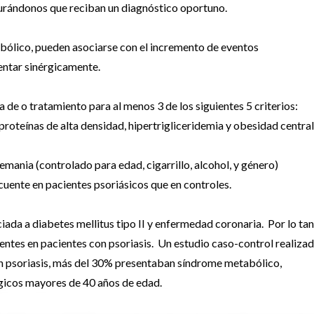
egurándonos que reciban un diagnóstico oportuno.
ólico, pueden asociarse con el incremento de eventos
ntar sinérgicamente.
 de o tratamiento para al menos 3 de los siguientes 5 criterios:
oproteínas de alta densidad, hipertrigliceridemia y obesidad central
emania (controlado para edad, cigarrillo, alcohol, y género)
uente en pacientes psoriásicos que en controles.
iada a diabetes mellitus tipo II y enfermedad coronaria. Por lo ta
entes en pacientes con psoriasis. Un estudio caso-control realiza
on psoriasis, más del 30% presentaban síndrome metabólico,
gicos mayores de 40 años de edad.