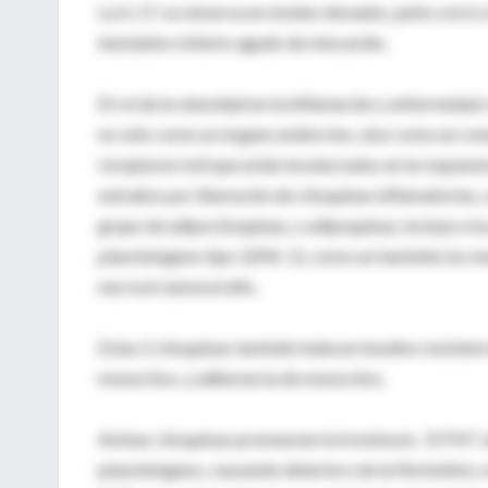
La IL-17, se observa en niveles elevados, junto a la I
inestable e infarto agudo de miocardio.
El rol de la obesidad en la inflamación y enfermedad
no sólo como un órgano endócrino, sino como un com
receptores toll que están involucrados en la respues
extraños por liberación de citoquinas inflamatorias
grupo de adipocitoquinas, o adipoquinas, incluye a la a
plasminógeno tipo 1(PAI-1), como así también los medi
necrosis tumoral alfa.
Estas 2 citoquinas también inducen insulino resisten
monocitos, y adherencia de monocitos.
Ambas citoquinas promueven la trombosis. El FNT alfa 
plasminógeno, causando deterioro de la fibrinólisis,