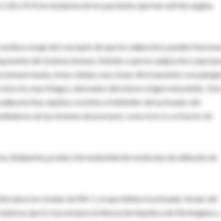
L-6, IL8 y PCR en el plasma de los pacientes que han sufrido angina
 cardiaca surge del concepto de que los adipocitos pueden funcion
ponente del sistema inmune. Debido a que los adipocitos expresa
ta inmune innata, éstas células reaccionar directamente con patóg
, como los macrófagos, derivados del mismo origen mesotelial. Est
diponectina, leptina, resistina, el inhibidor del activador del
adores de las lesiones de psoriasis, como la IL-6 y el factor de
cia, dislipemia, producción endotelial de moléculas de adhesión de
eleva los niveles de PAI-1, el que inhibe el activador tisular del
 mientras que IL-6 promueve la liberación hepática de fibrinógeno y