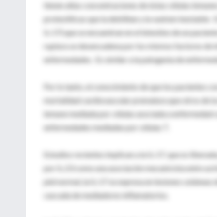
tienen altas concentraciones de éstas células inmun
proteolíticas que la debilitan y la vuelven inestable.
IL-17) que se encuentran en el intestino de un paciente
ruptura se desencadena por los mismos factores de i
enfermedades. Es similar a la patogenia de enfermed
Por lo tanto, el conocimiento de que los pacientes con
mortalidad cardiovascular prematura que otros de la
inmune mediada por células asociada a enfermedad c
enfermedades mediadas por células T.
Estudios recientes implican a la IL-17, que es libera
por IL-23 como una asociación mecanicista entre activ
piel normal, la IL-17 se expresa en lesiones cutáneas de
cascada de mediadores inflamatorios.