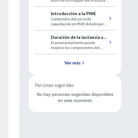
dosis de 450 mg por día se asocia
fibromialgia
con mejoría importante del dolor y
de otras manifestaciones clínicas.
Introducción a la PNIE
Contenidos del curso de
capacitación en PNIE dictado por la
Dra. Andrea Marquez Lopez Mato.
Duración de la lactancia y
El amamantamiento puede
síndrome metabólico en
mejorar los componentes del
mujeres de edad media
síndrome metabólico en mujeres
de mediana edad.
Ver más
Personas sugeridas
No hay personas sugeridas disponibles
en este momento