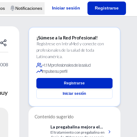
Iniciar sesión
Registrarse
tos
Notificaciones
¡Súmese a la Red Profesional!
Regístrese en IntraMed y conecte con
profesionales de la salud de toda
Latinoamérica.
2008
+1.1 M profesionales de la salud
Impulse su perfil
Registrarse
muy
Iniciar sesión
Contenido sugerido
La pregabalina mejora el
El tratamiento con pregabalina en
dolor en pacientes con