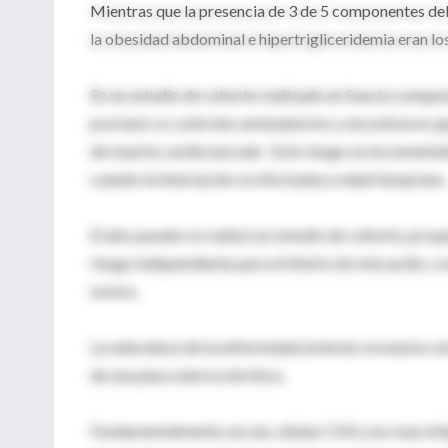
Mientras que la presencia de 3 de 5 componentes del
la obesidad abdominal e hipertrigliceridemia eran lo
En un estudio de cohorte realizado en Suecia compar
psoriasis vs controles ambulatorios y encontraron q
de muerte cardiovascular. Este riesgo se incrementa
cuando la internación se efectuaba a edad temprana.
El año pasado se realizó un estudio de cohorte, pros
riesgo independiente para el infarto de miocardio, c
severa.
La naturaleza de la enfermedad arterial coronaria co
de una placa aterosclerótica.
Fundamentalmente son las células CD4 y los macrófago