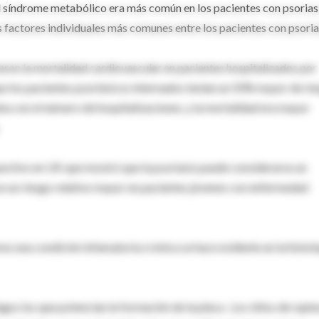
 síndrome metabólico era más común en los pacientes con psoriasi
s factores individuales más comunes entre los pacientes con psoria
aron la mortalidad cardiovascular en pacientes hospitalizados por
ue los pacientes psoriásicos internados tenían un 50% mayor de ri
ba con el número de hospitalizaciones, y la mortalidad era mayor
pectivo en UK que mostró que la psoriasis puede considerarse un
on un riesgo relativo mayor en pacientes jóvenes con enfermedad
mo una condición infamatoria crónica se hace evidente en la histol
s los que potencian la formación de la placa. Los sitios de ruptu