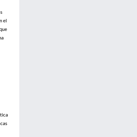
as
n el
 que
na
tica
icas