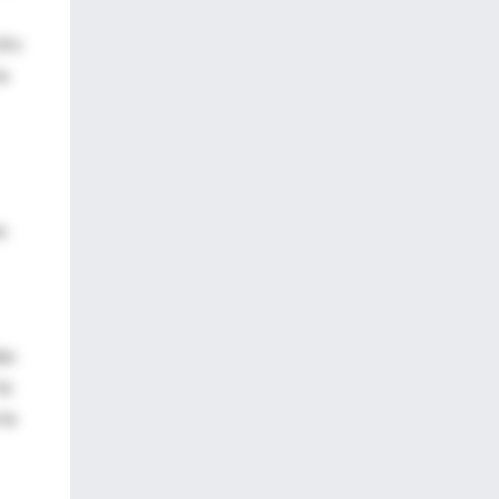
8 e
la
n
das
la
 la