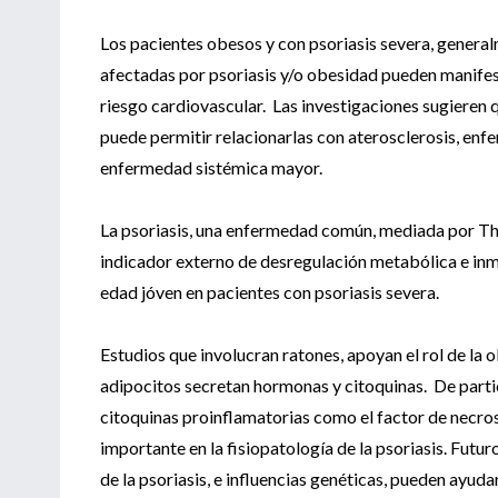
Los pacientes obesos y con psoriasis severa, gener
afectadas por psoriasis y/o obesidad pueden manifestar
riesgo cardiovascular. Las investigaciones sugieren
puede permitir relacionarlas con aterosclerosis, e
enfermedad sistémica mayor.
La psoriasis, una enfermedad común, mediada por Th
indicador externo de desregulación metabólica e in
edad jóven en pacientes con psoriasis severa.
Estudios que involucran ratones, apoyan el rol de l
adipocitos secretan hormonas y citoquinas. De partic
citoquinas proinflamatorias como el factor de necros
importante en la fisiopatología de la psoriasis. Fut
de la psoriasis, e influencias genéticas, pueden ayu