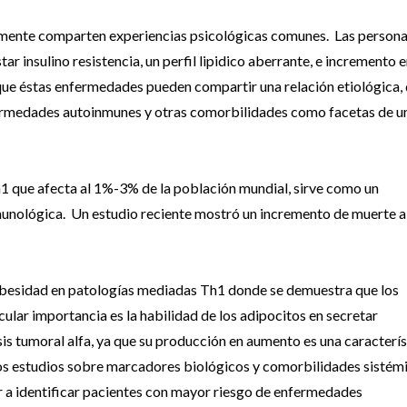
almente comparten experiencias psicológicas comunes. Las person
 insulino resistencia, un perfil lipidico aberrante, e incremento e
 que éstas enfermedades pueden compartir una relación etiológica,
nfermedades autoinmunes y otras comorbilidades como facetas de u
1 que afecta al 1%-3% de la población mundial, sirve como un
munológica. Un estudio reciente mostró un incremento de muerte a
a obesidad en patologías mediadas Th1 donde se demuestra que los
ular importancia es la habilidad de los adipocitos en secretar
is tumoral alfa, ya que su producción en aumento es una caracterís
uros estudios sobre marcadores biológicos y comorbilidades sistém
dar a identificar pacientes con mayor riesgo de enfermedades