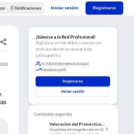
Iniciar sesión
Registrarse
tos
Notificaciones
¡Súmese a la Red Profesional!
Regístrese en IntraMed y conecte con
profesionales de la salud de toda
Latinoamérica.
2005
+1.1 M profesionales de la salud
Impulse su perfil
Registrarse
Iniciar sesión
,
las
Contenido sugerido
Valoración del Pronóstico
Un puntaje de riesgo basado en 12
de Residentes de