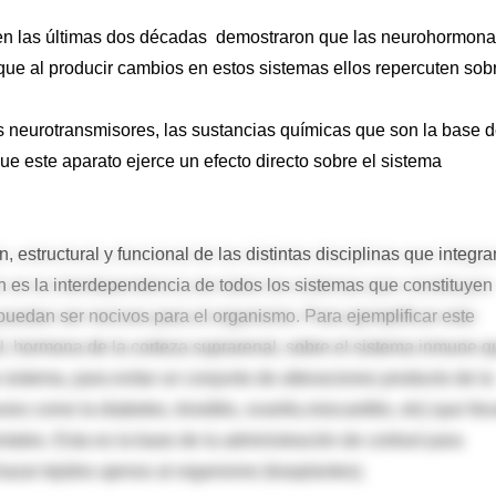
s en las últimas dos décadas demostraron que las neurohormon
 que al producir cambios en estos sistemas ellos repercuten sob
 neurotransmisores, las sustancias químicas que son la base d
e este aparato ejerce un efecto directo sobre el sistema
estructural y funcional de las distintas disciplinas que integra
n es la interdependencia de todos los sistemas que constituyen
puedan ser nocivos para el organismo. Para ejemplificar este
ol, hormona de la corteza suprarenal, sobre el sistema inmune q
 sistema, para evitar un conjunto de alteraciones producto de la
como la diabetes, tiroiditis, ovaritis,miocarditis, etc) que lle
tales. Esta es la base de la administración de cortisol para
azar tejidos ajenos al organismo (trasplantes).