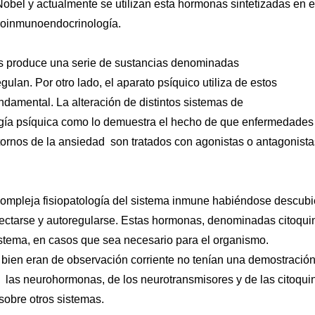
bel y actualmente se utilizan esta hormonas sintetizadas en e
uroinmunoendocrinología.
s produce una serie de sustancias denominadas
lan. Por otro lado, el aparato psíquico utiliza de estos
ndamental. La alteración de distintos sistemas de
ogía psíquica como lo demuestra el hecho de que enfermedades
stornos de la ansiedad son tratados con agonistas o antagonista
compleja fisiopatología del sistema inmune habiéndose descubi
ectarse y autoregularse. Estas hormonas, denominadas citoqui
istema, en casos que sea necesario para el organismo.
 bien eran de observación corriente no tenían una demostració
 de las neurohormonas, de los neurotransmisores y de las citoqui
sobre otros sistemas.