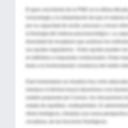
El gran crecimiento de la PINE en la última décad
inmunología y la interpretación de que el sistem
por su capacidad de recibir, procesar y enviar i
la fisiología del sistema psiconeurológico. La ca
diversidad de receptores que analizan los estímulo
sus ajustes regulatorios . Estos ajustes pueden ser
en definitiva a respuestas conductuales. Estas res
tanto a la homeostasis(o constancia del medio int
Esta homeostasis se visualiza hoy como abarcada
introduce el término buscó denominar a los factore
modelo propuesto por Cannon, los mecanismos home
estado de equilibrio, restituyéndolo. El advenimien
ritmos biológicos, introdujo una nueva perspectiva
circadiana, de las funciones fisiológicas.