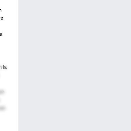
as
re
el
n la
ue
van