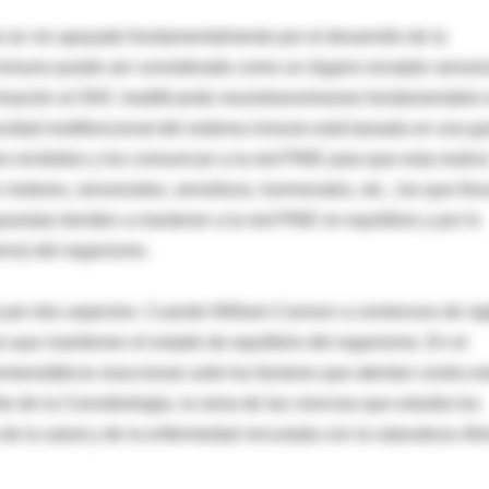
a se vio apoyado fundamentalmente por el desarrollo de la
a inmune puede ser considerado como un órgano receptor sensor
nformación al SNC modificando neurotransmisores fundamentales
pacidad multifuncional del sistema inmune está basada en una g
s recibidos y los comunican a la red PINE para que esta realic
 motores, sensoriales, sensitivos, hormonales, etc., los que lle
puestas tienden a mantener a la red PINE en equilibrio y por lo
erno) del organismo.
 por dos aspectos. Cuando William Cannon a comienzos de sig
s que mantienen el estado de equilibrio del organismo. En el
ostáticos reaccionan ante los factores que atentan contra es
to de la Cronobiología, la rama de las ciencias que estudia los
 de la salud y de la enfermedad vinculada con la naturaleza rítm