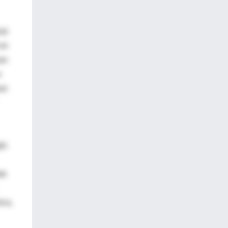
ial
 en
ran
e
van
lo
te
ica,