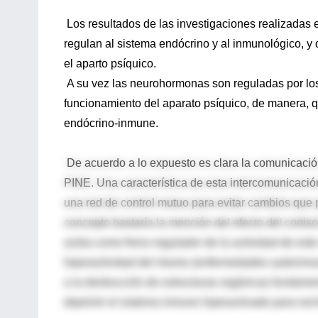
Los resultados de las investigaciones realizada
regulan al sistema endócrino y al inmunológico, y
el aparto psíquico.
A su vez las neurohormonas son reguladas por los
funcionamiento del aparato psíquico, de manera, qu
endócrino-inmune.
De acuerdo a lo expuesto es clara la comunicación, 
PINE. Una característica de esta intercomunicació
una red de control mutuo para evitar cambios que 
concepto bastaría la mención del efecto del cortis
actúa como freno regulador de la actividad de este
hiperactividad del mismo (enfermedades autoinmunes 
a la destrucción de estructuras orgánicas fundamen
deprimir el sistema inmune hiperactivado para rech