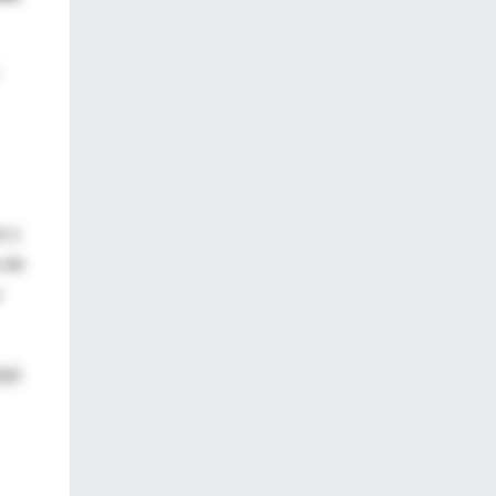
s y
s de
r
ejó