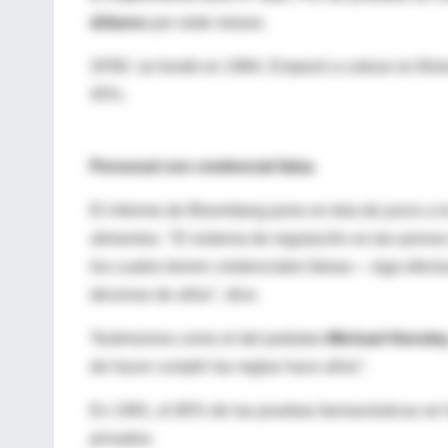
dólares
por siete meses.
SFBC se fundó en 1984. Empezó a cotizar en Bolsa
45%.
Personal con credencial falsa
El informe de Bloomberg pone en tela de juicio a 
alimentos. "El sistema de regulación es tan poros
los cuales tienen credenciales falsas— siga efec
decenas de años", dice.
Testimonios como el del pediatra
Michael Hensle
de hacer cumplir las reglas hace años".
En 1991, el 80% de las pruebas farmacéuticas se 
privados.