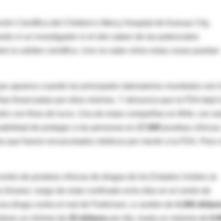
ación Científica del Children's Mercy Hospital de Kansas City,
ndo ni un investigador ni el otro saben de las potenciales
bre la validez científica. Uno no sabe cómo estas cosas puedan
 que aparece cuando los principales laboratorios mundiales son 
as financiadas por ellos mismos. Y denuncia que la FDA dejó 
isión con fines de lucro. Una de estas compañías es Wirb, con s
abilidad de proteger a las personas en
17.000
pruebas clínicas
as que fueron encarcelados médicos por mentir a la FDA. Pero 
centro de pruebas clínicas de drogas de los Estados Unidos se
o Alvarez, luego de estar confinado ocho días en el centro de
una droga contra el mal de Parkinson, a cambio de
4.300 dólar
cobran un mínimo de
25 dólares
por día, hasta un máximo de
6.