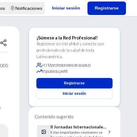
Iniciar sesión
Registrarse
tos
Notificaciones
¡Súmese a la Red Profesional!
Regístrese en IntraMed y conecte con
profesionales de la salud de toda
Latinoamérica.
2005
+1.1 M profesionales de la salud
Impulse su perfil
Registrarse
Iniciar sesión
e
Contenido sugerido
II Jornadas Internacionales
Estas importantes reuniones se
de Ginecología y