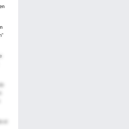
ten
án
n"
e
de
s
o el