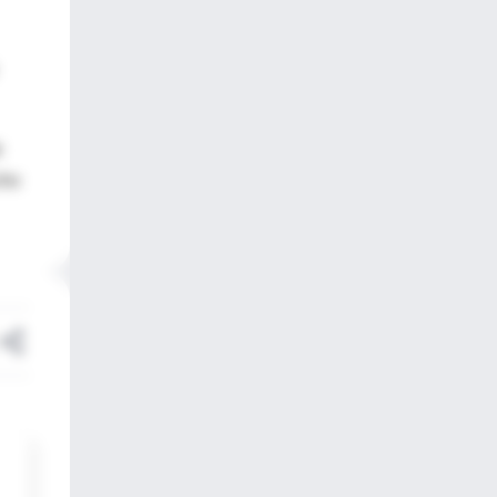
e
cho