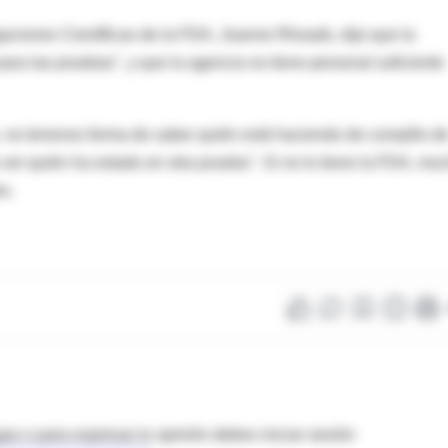
igaciones Científicas de la FDA, Joanne Rhoads, dijo que la
para las pruebas", y que la agencia no tiene personal suficiente
no tenenos forma de saber quién está haciendo de conejillo d
 ver quién ha estado en otra prueba". Si no lo tiene la FDA, mu
s.
as o para expresar tu opinión debes iniciar sesión