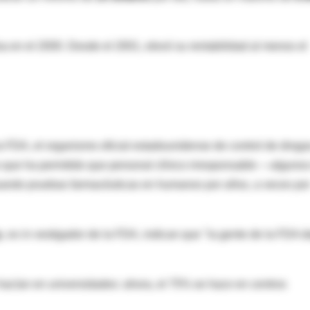
 en el 2000. Desde el 2001, elevó su rentabilidad al menos el
la FDA, el organismo oficial estadounidense de control de droga
o que ha permitido que personal clínico irresponsable —alguno
tuando pruebas farmacéuticas en humanos por años, a veces po
y
, ex in vestigador de la FDA, indican que "la gente de la FDA d
hacían en universidades: ahora, el 75% se hace en centros