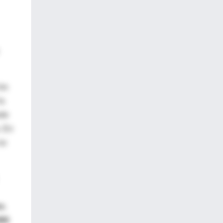
los
la
ede
. En
no
es
.
900