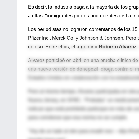
Es decir, la industria paga a la mayoría de los g
a ellas: "inmigrantes pobres procedentes de Latin
Los periodistas no lograron comentarios de los 15 
Pfizer Inc., Merck Co. y Johnson & Johnson. Pero s
de eso. Entre ellos, el argentino
Roberto Alvarez
,
Alvarez participó en abril en una prueba clínica de
una nueva versión de donepezil, droga contra el 
Estados Unidos en colaboración con la estadounid
Pero al mismo tiempo, Alvarez participaba en otr
Nueva Jersey, en SFBC. "Probaba" un medicamento 
indican que está prohibido participar en más de una
para corroborar que esa norma no se cumple.
"Voy de un lado al otro para evadir eso —dijo Alva