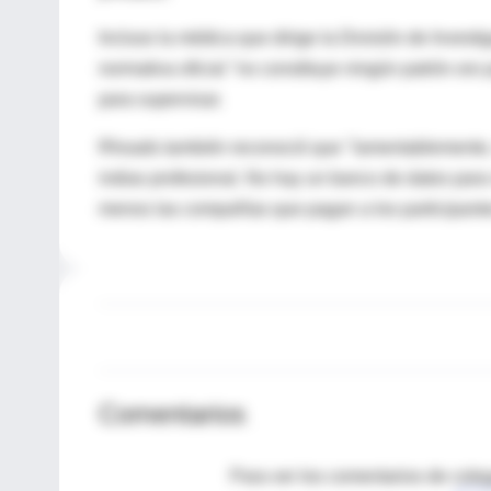
Incluso la médica que dirige la División de Invest
normativa oficial "no constituye ningún patrón oro 
para supervisar.
Rhoads también reconoció que "lamentablemente, 
indias profesional. No hay un banco de datos para
menos las compañías que pagan a los participante
Comentarios
Para ver los comentarios de coleg