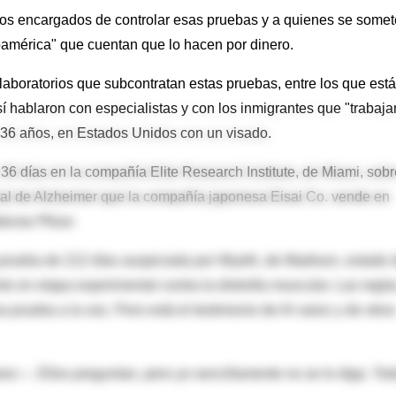
rupos encargados de controlar esas pruebas y a quienes se some
oamérica" que cuentan que lo hacen por dinero.
laboratorios que subcontratan estas pruebas, entre los que est
í hablaron con especialistas y con los inmigrantes que "trabaja
 36 años, en Estados Unidos con un visado.
 36 días en la compañía Elite Research Institute, de Miami, sobr
mal de Alzheimer que la compañía japonesa Eisai Co. vende en
ense Pfizer.
a prueba de 212 días auspiciada por Wyeth, de Madison, estado 
en etapa experimental contra la distrofia muscular. Las regla
 prueba a la vez. Pero está el testimonio de Al varez y de otros
rez—. Ellos preguntan, pero yo sencillamente no se lo digo. Tod