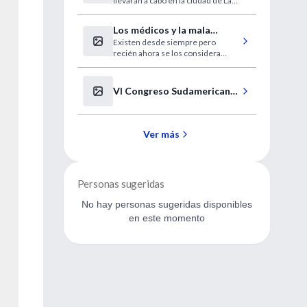
llevarán a cabo en la ciudad de La
Obstetricia
Plata el 4 y 5 de Noviembre de
2005.
Los médicos y la mala
Existen desde siempre pero
praxis
recién ahora se los considera
como una variable de riesgo. Los
errores de praxis causan en
Estados Unidos más muertes que
VI Congreso Sudamericano
los accidentes de tránsito. ¿Y en la
de Broncología
Argentina?
Ver más
Personas sugeridas
No hay personas sugeridas disponibles
en este momento