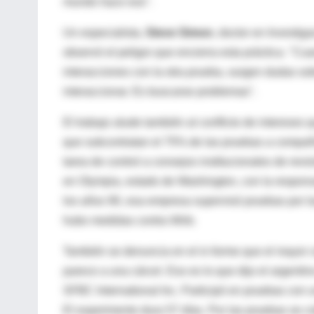
mundo hace eso".
Un especialista,
Steve Simon
, doctor en Investig
observó el peligro que encierra esta práctica. "Cua
interacciones con la otra prueba, surgen dudas so
interaccionar. Es buscarse problemas".
El trabajo alude también al conflicto de intereses
que subcontratan el 75% de las pruebas a compañí
tarea de control a consejos institucionales de rev
en Olympia, estado de Washington, con la respons
los años 90, esa empresa supervisó pruebas por l
hubo medidas contra Wirb.
También se denuncia en el in forme que el mayor 
parece a una cárcel. Eso es lo que dijo el argentin
SFBC International Inc. Participó en pruebas con 
El experimento dura 57 días. Por las pruebas se 