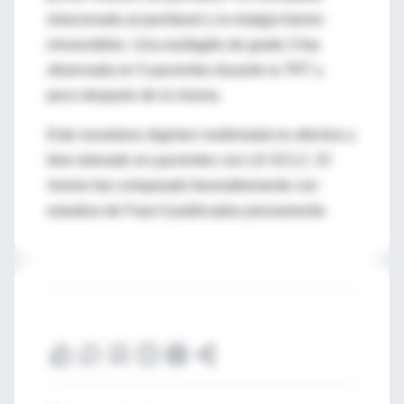
relacionada al paclitaxel y la mialgia fueron
irreversibles. Una esofagitis de grado 3 fue
observada en 5 pacientes durante la TRT y
poco después de la misma.
Este novedoso régimen multimodal es efectivo y
bien tolerado en pacientes con LD-SCLC. El
mismo fue comparado favorablemente con
estudios de Fase II publicados previamente.