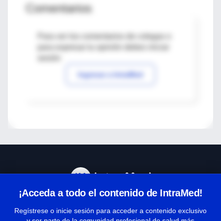
Comentarios
Para ver los comentarios de colegas o
para expresar tu opinión debes iniciar
sesión
Ingresar a IntraMed
¡Acceda a todo el contenido de IntraMed!
Centro de Ayuda
Regístrese o inicie sesión para acceder a contenido exclusivo
y ser parte de la comunidad profesional de salud más