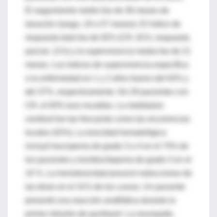
El seguimiento medio fue de 36 meses de
duración (rango, 19 a 57 meses). El índice de
respuesta total fue de 92% (CR, 81%; respuesta
parcial, 11%) y la supervivencia media fue de 21
meses. Los índices de supervivencia específica
a la enfermedad en 1 y 2 años fueron del 63% y
del 37%, respectivamente. De 29 pacientes con
CR, el 83% tuvo recaídas. La metástasis
cerebral fue tan frecuente como las recurrencias
locales (42%). La toxicidad hematológica
incluyó leucopenia de grado 3 a 4 en el 74% de
los pacientes y trombocitopenia de grado 3 en el
10 %. La hemotoxicidad provocó reducciones de
las dosis en el 31% de los cursos. Un paciente
presentó una reacción anafilática durante la
primer infusión de paclitaxel. La neuropatía