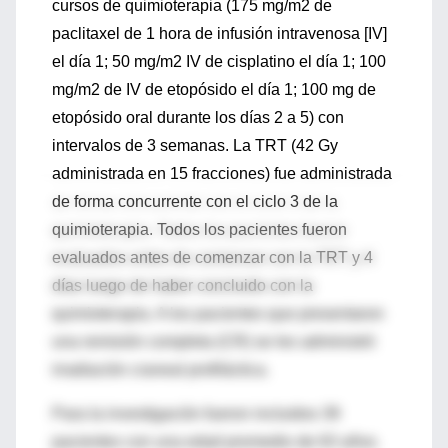
cursos de quimioterapia (175 mg/m2 de
paclitaxel de 1 hora de infusión intravenosa [IV]
el día 1; 50 mg/m2 IV de cisplatino el día 1; 100
mg/m2 de IV de etopósido el día 1; 100 mg de
etopósido oral durante los días 2 a 5) con
intervalos de 3 semanas. La TRT (42 Gy
administrada en 15 fracciones) fue administrada
de forma concurrente con el ciclo 3 de la
quimioterapia. Todos los pacientes fueron
evaluados antes de comenzar con la TRT y 4
días luego de haber concluido con la
quimioterapia. A los pacientes que presentaron
una remisión completa (CR) se les administró
irradiación craneal profiláctica.
Para la investigación fueron incluidos 39
pacientes con una edad promedio de 63 años.