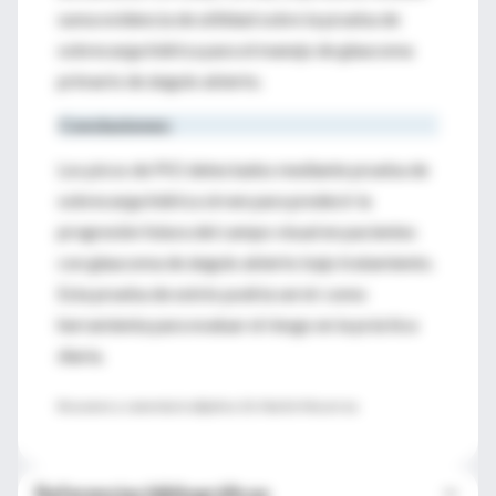
suma evidencia de utilidad sobre la prueba de
sobrecarga hídrica para el manejo de glaucoma
primario de ángulo abierto.
Conclusiones:
Los picos de PIO detectados mediante prueba de
sobrecarga hídrica sirven para predecir la
progresión futura del campo visual en pacientes
con glaucoma de ángulo abierto bajo tratamiento.
Esta prueba de estrés podría servir como
herramienta para evaluar el riesgo en la práctica
diaria.
Resumen y comentario objetivo: Dr. Martín Mocorrea
Referencias bibliográficas