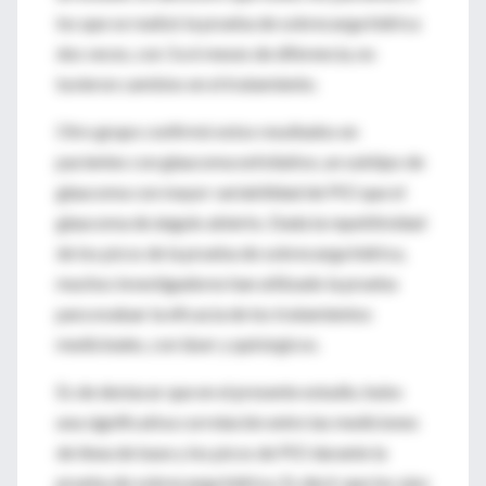
los que se realizó la prueba de sobrecarga hídrica
dos veces, con 3 a 6 meses de diferencia, no
tuvieron cambios en el tratamiento.
Otro grupo confirmó estos resultados en
pacientes con glaucoma exfoliativo, un subtipo de
glaucoma con mayor variabilidad de PIO que el
glaucoma de ángulo abierto. Dada la repetitividad
de los picos de la prueba de sobrecarga hídrica,
muchos investigadores han utilizado la prueba
para evaluar la eficacia de los tratamientos
medicinales, con láser y quirúrgicos.
Es de destacar que en el presente estudio, hubo
una significativa correlación entre las mediciones
de línea de base y los picos de PIO durante la
prueba de sobrecarga hídrica. Es decir que los ojos