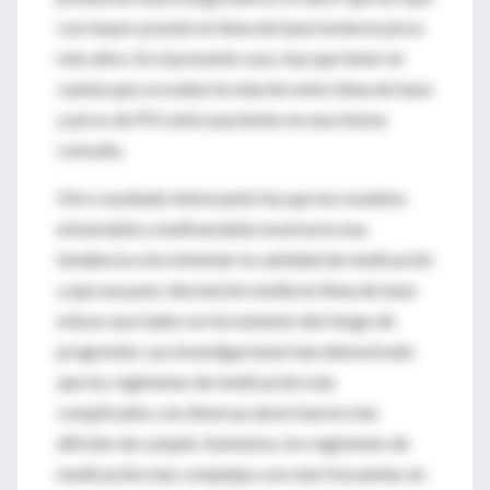
con mayor presión en línea de base tuvieron picos
más altos. En el presente caso, hay que tener en
cuenta que se evaluó la relación entre línea de base
y picos de PIO entre pacientes en una misma
consulta.
Otro resultado interesante fue que los modelos
univariable y multivariable mostraron una
tendencia a incrementar la cantidad de medicación
y que una peor desviación media en línea de base
estuvo asociada con incremento del riesgo de
progresión. Las investigaciones han demostrado
que los regímenes de medicación más
complicados con diversas dosis fueron más
difíciles de cumplir. Asimismo, los regímenes de
medicación más complejos son más frecuentes en