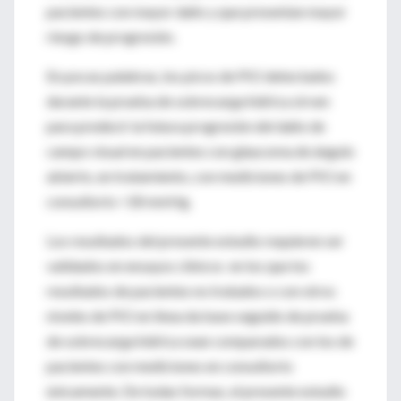
pacientes con mayor daño y que presentan mayor
riesgo de progresión.
En pocas palabras, los picos de PIO detectados
durante la prueba de sobrecarga hídrica sirven
para predecir la futura progresión del daño de
campo visual en pacientes con glaucoma de ángulo
abierto, en tratamiento, con mediciones de PIO en
consultorio <18 mmHg.
Los resultados del presente estudio requieren ser
validados en ensayos clínicos en los que los
resultados de pacientes no tratados o con otros
niveles de PIO en línea da base seguido de prueba
de sobrecarga hídrica sean comparados con los de
pacientes con mediciones en consultorio
únicamente. De todas formas, el presente estudio