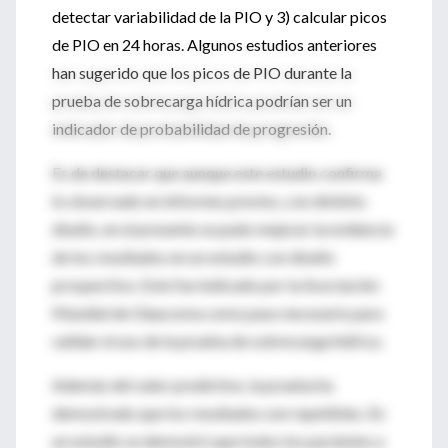
detectar variabilidad de la PIO y 3) calcular picos
de PIO en 24 horas. Algunos estudios anteriores
han sugerido que los picos de PIO durante la
prueba de sobrecarga hídrica podrían ser un
indicador de probabilidad de progresión.
Es de destacar que aunque este estudio confirma
lo observado en informes previos, con distinto
diseño, en el presente se pudo mejorar la evidencia
de los resultados en un estudio con diseño
prospectivo. Este fue indicado por la Asociación
Mundial de Glaucoma como paso necesario para
validar el uso de la prueba de sobrecarga hídrica.
Además del valor predictivo, la prueba ha
demostrado que los resultados son repetibles. En
un estudio se demostró que todos los pacientes a