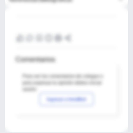
Comentarios
Para ver los comentarios de colegas o
para expresar tu opinión debes iniciar
sesión
Ingresar a IntraMed