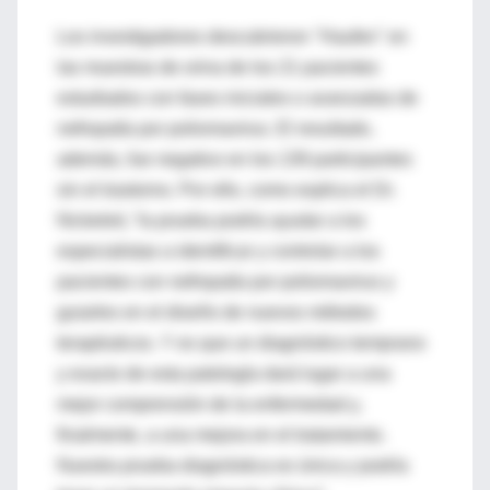
Los investigadores descubrieron ''Haufen'' en
las muestras de orina de los 21 pacientes
estudiados con fases iniciales o avanzadas de
nefropatía por poliomavirus. El resultado,
además, fue negativo en los 139 participantes
sin el trastorno. Por ello, como explica el Dr.
Nickeleit, “la prueba podría ayudar a los
especialistas a identificar y controlar a los
pacientes con nefropatía por poliomavirus y
guiarles en el diseño de nuevos métodos
terapéuticos. Y es que un diagnóstico temprano
y exacto de esta patología dará lugar a una
mejor comprensión de la enfermedad y,
finalmente, a una mejora en el tratamiento.
Nuestra prueba diagnóstica es única y podría