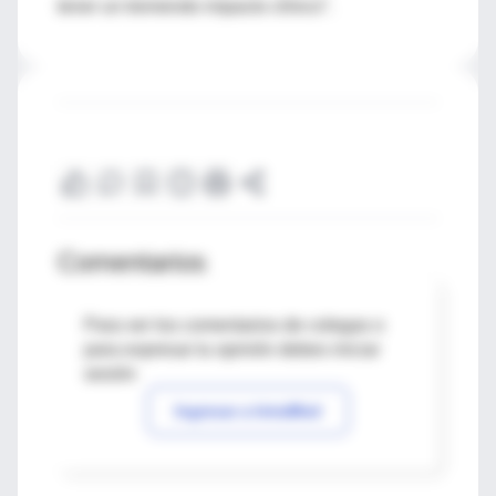
tener un tremendo impacto clínico”.
Comentarios
Para ver los comentarios de colegas o
para expresar tu opinión debes iniciar
sesión
Ingresar a IntraMed