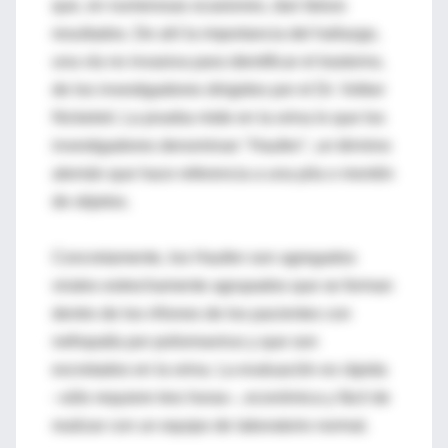
que, en numerosas ocasiones, dan falsos
resultados. De ahí la importancia del hallazgo,
una vía no invasiva para identificar el trastorno,
de los investigadores dirigidos por el Dr. Volker
Nickeleit. La prueba mide en la orina lo que los
investigadores denominan ''Haufen'', un término
alemán que hace referencia a una pila o montón
de objetos.
Concretamente, los Haufen son agregados
virales estrechamente agrupados que se forman
dentro de los riñones de los pacientes con
nefropatía por poliomavirus y que son
excretados en la orina. La evaluación es rápida
–sólo requiere tres horas–, económica y fácil de
realizar con un equipo de laboratorio normal.