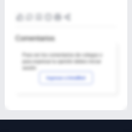
Comentarios
Para ver los comentarios de colegas o
para expresar tu opinión debes iniciar
sesión
Ingresar a IntraMed