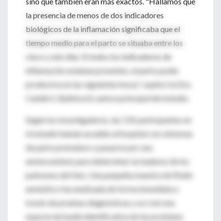
sino que también eran más exactos. "Hallamos que
la presencia de menos de dos indicadores
biológicos de la inflamación significaba que el
tiempo medio para el parto se situaba entre los
cinco y seis días. Si todos los indicadores de
inflamación estaban presentes, el parto podía
producirse en las siguientes horas", explicó la Dra.
Catalin S. Buhimschi, autora principal del estudio.
Según los investigadores, las 135 participantes en
el estudio habían acudido al hospital con síntomas
de parto prematuro y pasaron por una
amniocentesis para determinar la madurez de los
pulmones del feto. Una pequeña muestra de fluido
amniótico fue analizada de forma inmediata a
través de pruebas diagnósticas y se creó una
especie de huella identificativa de las proteínas