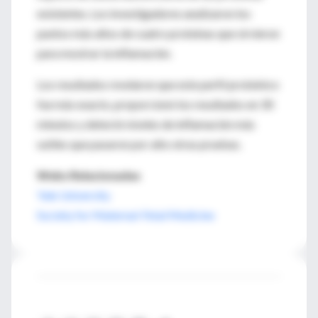
existentes. Los investigadores analizaron los
puntos más altos de cuatro proteínas que sirvieron
para mostrar la inflamación.
Los resultados revelaron que este perfil proteínico
fue más exacto, proporcionó los resultados en 30
minutos y detectó niveles de inflamación más
sutiles que pasaron por alto otras pruebas.
Webs Relacionadas
Yale University
Society for Maternal-Fetal Medicine