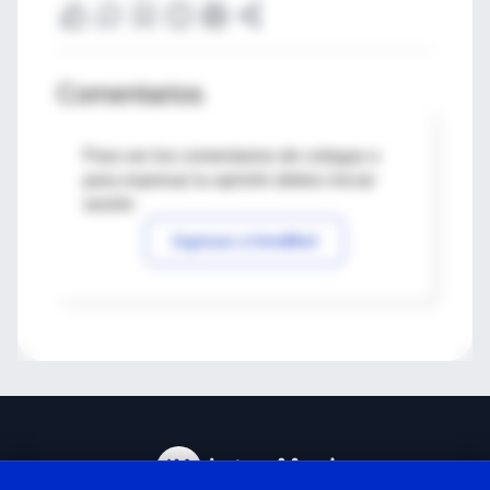
Comentarios
Para ver los comentarios de colegas o
para expresar tu opinión debes iniciar
sesión
Ingresar a IntraMed