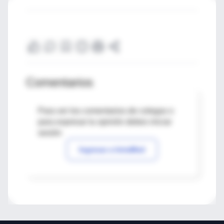
Comentarios
Para ver los comentarios de colegas o
para expresar tu opinión debes iniciar
sesión
Ingresar a IntraMed