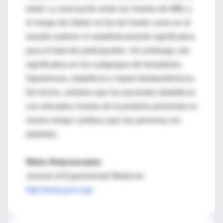
edad. La asociación entre los niveles de MBL y
el riesgo de infarto no fue tan fuerte como en el
estudio anterior ni estadísticamente significativa
para el total de participantes. Sin embargo, fue
significativa en los subgrupos de fumadores,
hipertensos, diabéticos e hipercolesterolémicos.
De hecho, señalan que los pacientes diabéticos
con elevados niveles de la proteína presentan el
mismo riesgo cardíaco que las personas sin
diabetes.
Webs Relacionadas
Journal of Experimental Medicine
http://www.jem.org/