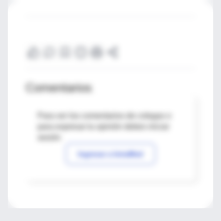
Comentarios
Para ver los comentarios de colegas o
para expresar tu opinión debes iniciar
sesión
Ingresar a IntraMed