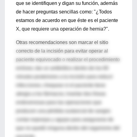
que se identifiquen y digan su función, además
de hacer preguntas sencillas como: "¿Todos
estamos de acuerdo en que éste es el paciente
X, que requiere una operación de hernia?".
Otras recomendaciones son marcar el sitio
correcto de la incisión para evitar operar al
paciente equivocado o realizar el procedimiento
erróneo; dar un antibiótico dentro de los 60
minutos posteriores a la incisión para reducir
infecciones; chequear si el paciente tiene
alergia a los fármacos; insertar dos líneas
endovenosas para las operaciones que
producen una pérdida sustancial de sangre;
contar esponjas y agujas para asegurarse de
que no quedó ninguna dentro del organismo del
paciente.