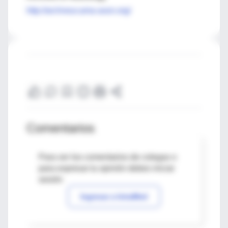
http://archneur.ama-assn.org/
Comentarios
Para ver los comentarios de colegas o
para expresar tu opinión debes iniciar
sesión
Ingresar a IntraMed