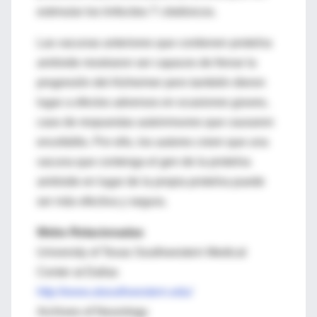
estimular los linfocitos T citotóxicos.
Las vacunas anteriores que contienen proteína
amiloide mostraron ser capaces de frenar la
progresión del Alzheimer pero también dieron
lugar a efectos adversos en ocasiones graves,
caso de respuestas autoinmunes que causaron
encefalitis. Por ello, los autores creen que una
vacuna que contenga el gen de la proteína
amiloide en lugar de la propia proteína puede
ser más efectiva y segura.
Webs Relacionadas
University of Texas Southwestern Medical
Center at Dallas
http://www.utsouthwestern.edu/
Archives of Neurology