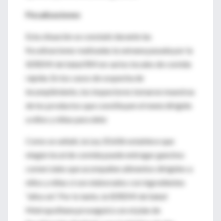
Fiscalizaciones
Esta situación se constató durante las
fiscalizaciones realizadas la semana pasada por la
SEREMI de Salud RM en varios locales de comida
rápida. En los casos de sospecha de
incumplimiento, los inspectores tomaron muestras
de los productos que constituyen el menú dirigido
a niños y niñas para dete
Como se señaló, la Ley 20.606 establece que
ningún local de comida puede entregar ganchos
comerciales que acompañen alimentos dirigidos a
niños y niñas si son elaborados con ingredientes
“altos en”. Por lo tanto, la SEREMI de Salud
Metropolitana proseguirá con el plan de