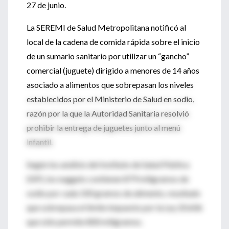
27 de junio.
La SEREMI de Salud Metropolitana notificó al
local de la cadena de comida rápida sobre el inicio
de un sumario sanitario por utilizar un “gancho”
comercial (juguete) dirigido a menores de 14 años
asociado a alimentos que sobrepasan los niveles
establecidos por el Ministerio de Salud en sodio,
razón por la que la Autoridad Sanitaria resolvió
prohibir la entrega de juguetes junto al menú
infantil.
Según los análisis del Instituto de Salud Pública
(ISP), los nuggets contienen 879 miligramos de
sodio por cada 100 gramos de alimento, resultado
que sobrepasa el límite impuesto por la Ley 20.606
que sólo permite 800 miligramos.