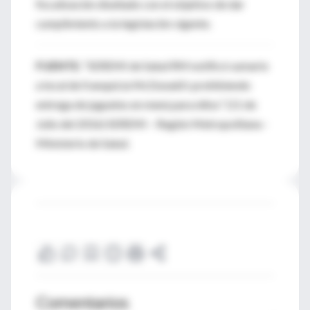
fiscalización diseñado con el objetivo de dar
cumplimiento a la legislación vigente.
FUENTE:
“SEREMI de Salud RM notificó sumario
a local de franquicia McDonald’s prohibiendo
entrega de juguetes en menú para niños” (11 de
Julio del 2016) SEREMI – Región Metropolitana -
Ministerio de Salud.
Comentarios