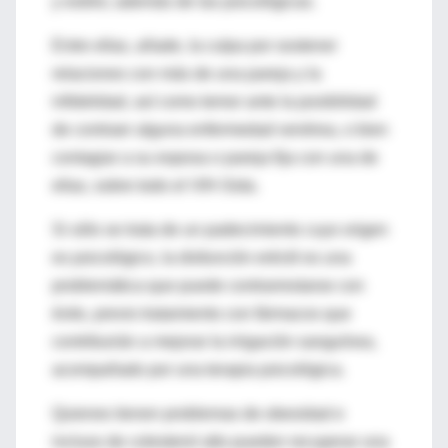
y estrés; además de las psicológicas.
Entre ellas, añade, la culpa por sostener
relaciones con más de una pareja y la
infidelidad, así como temor ante la posibilidad
de contraer alguna enfermedad venérea, o bien
contagiar a su esposa o pareja fija con una de
ellas, sobre todo el VIH-Sida.
Si sólo se trata de un padecimiento cuyo origen
es psicológico, la disfunción eréctil es una
problemática que puede contrarrestarse con
éxito, previo tratamiento con fármacos que
contribuirán a mejorar la irrigación sanguínea,
acompañado por una terapia psicológica.
Quienes tienen problemas de obesidad e
incluso de colesterol alto pueden recuperar una