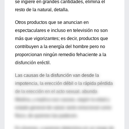
se ingiere en grandes cantidades, elimina el
resto de la natural, detalla.
Otros productos que se anuncian en
espectaculares e incluso en televisión no son
más que vigorizantes; es decir, productos que
contribuyen a la energía del hombre pero no
proporcionan ningún remedio fehaciente a la
disfunción eréctil.
Las causas de la disfunción van desde la
impotencia, la erección débil o la rápida pérdida
de la erección en el acto sexual, abunda
Medina, y explica sus causas, según la edad y
estado general de salud, tanto emocional como
físico, de quienes las padecen.
En jóvenes, a quienes determina en un rango de