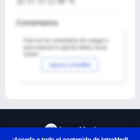
Comentarios
Para ver los comentarios de colegas o
para expresar tu opinión debes iniciar
sesión
Ingresar a IntraMed
¡Acceda a todo el contenido de IntraMed!