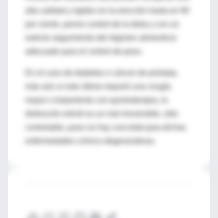
alta calidad y rigidez en la erección hasta en 90
por ciento, previo control de la dieta y con un
estricto seguimiento del régimen alimenticio
adecuado para el control de peso.
En el caso de diabetes o cáncer de próstata,
más aún si este último requirió una cirugía
mayor o tratamiento con quimioterapia, la
disfunción eréctil es un mal irreversible, sólo
controlable, pues no hay cura total para dichas
enfermedades crónico-degenerativas.