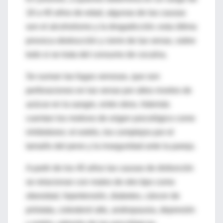
18 a 40 años de edad, algunas de las causas
son el alcoholismo y la drogadicción; esta última
provoca obstrucción y cierre de las venas, sobre
todo si se trata del consumo de cocaína.
Se suman las fugas venosas, que son
perforaciones en las venas por altos niveles de
azúcar en la sangre, entre otros. Además
cuentan los motivos de origen psicológico como
inhibidores: el estrés, los complejos por el
tamaño del pene y la inseguridad ante la pareja.
A partir de los 40 años las causas de disfunción
se relacionan con males de otro tipo como
obesidad, hipertensión, diabetes, cáncer de
próstata, colesterol alto, andropausia, depresión